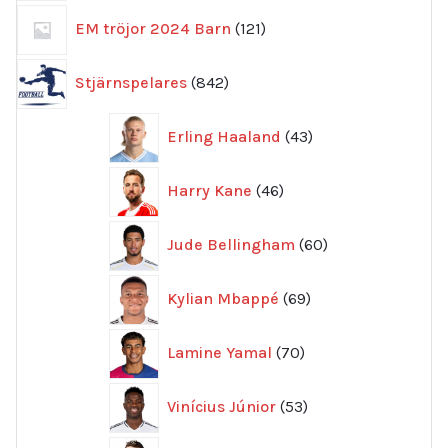
121
EM tröjor 2024 Barn
121
produkter
842
Stjärnspelares
842
produkter
43
Erling Haaland
43
produkter
46
Harry Kane
46
produkter
60
Jude Bellingham
60
produkter
69
Kylian Mbappé
69
produkter
70
Lamine Yamal
70
produkter
53
Vinícius Júnior
53
produkter
72