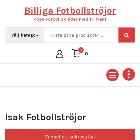
Hoppa
Billiga Fotbollströjor
till
innehåll
Köpa Fotbollskläder med fri frakt
0
0
Isak Fotbollströjor
Endast ett sökresultat