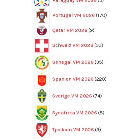
Paraguay VM 2026
5
produkter
170
Portugal VM 2026
170
produkter
9
Qatar VM 2026
9
produkter
33
Schweiz VM 2026
33
produkter
35
Senegal VM 2026
35
produkter
220
Spanien VM 2026
220
produkter
74
Sverige VM 2026
74
produkter
8
Sydafrika VM 2026
8
produkter
9
Tjeckien VM 2026
9
produkter