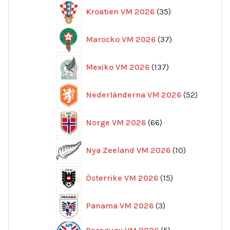
35
Kroatien VM 2026
35
produkter
37
Marocko VM 2026
37
produkter
137
Mexiko VM 2026
137
produkter
52
Nederländerna VM 2026
52
produkte
66
Norge VM 2026
66
produkter
10
Nya Zeeland VM 2026
10
produkter
15
Österrike VM 2026
15
produkter
3
Panama VM 2026
3
produkter
5