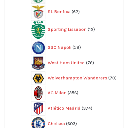
62
SL Benfica
62
produkter
12
Sporting Lissabon
12
produkter
58
SSC Napoli
58
produkter
76
West Ham United
76
produkter
70
Wolverhampton Wanderers
70
produ
356
AC Milan
356
produkter
374
Atlético Madrid
374
produkter
603
Chelsea
603
produkter