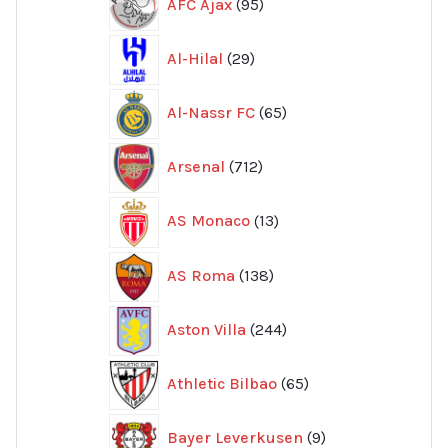
AFC Ajax
95
produkter
29
Al-Hilal
29
produkter
65
Al-Nassr FC
65
produkter
712
Arsenal
712
produkter
13
AS Monaco
13
produkter
138
AS Roma
138
produkter
244
Aston Villa
244
produkter
65
Athletic Bilbao
65
produkter
9
Bayer Leverkusen
9