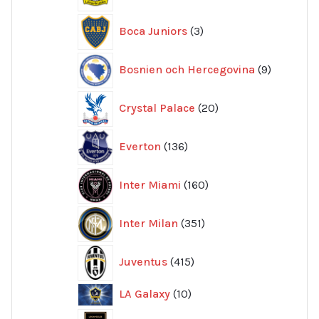
produkter
3
Boca Juniors
3
produkter
9
Bosnien och Hercegovina
9
produkte
20
Crystal Palace
20
produkter
136
Everton
136
produkter
160
Inter Miami
160
produkter
351
Inter Milan
351
produkter
415
Juventus
415
produkter
10
LA Galaxy
10
produkter
9