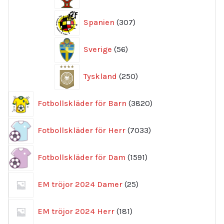
produkter
307
Spanien
307
produkter
56
Sverige
56
produkter
250
Tyskland
250
produkter
3820
Fotbollskläder för Barn
3820
produkter
7033
Fotbollskläder för Herr
7033
produkter
1591
Fotbollskläder för Dam
1591
produkter
25
EM tröjor 2024 Damer
25
produkter
181
EM tröjor 2024 Herr
181
produkter