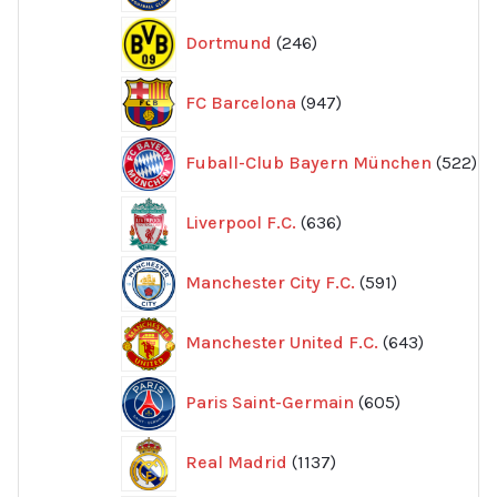
246
Dortmund
246
produkter
947
FC Barcelona
947
produkter
52
Fuball-Club Bayern München
522
pr
636
Liverpool F.C.
636
produkter
591
Manchester City F.C.
591
produkter
643
Manchester United F.C.
643
produkte
605
Paris Saint-Germain
605
produkter
1137
Real Madrid
1137
produkter