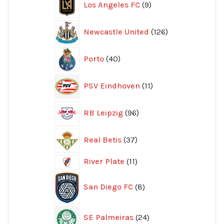
Los Angeles FC
9
produkter
126
Newcastle United
126
produkter
40
Porto
40
produkter
11
PSV Eindhoven
11
produkter
96
RB Leipzig
96
produkter
37
Real Betis
37
produkter
11
River Plate
11
produkter
8
San Diego FC
8
produkter
24
SE Palmeiras
24
produkter