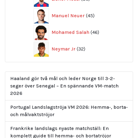
produkter
45
Manuel Neuer
45
produkter
46
Mohamed Salah
46
produkter
32
Neymar Jr
32
produkter
Haaland gör två mål och leder Norge till 3-2-
seger över Senegal – En spännande VM-match
2026
Portugal Landslagströja VM 2026: Hemma-, borta-
och målvaktströjor
Frankrike landslags nyaste matchställ: En
komplett guide till hemma- och bortatröjor