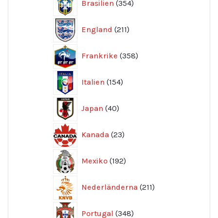
Brasilien
354
produkter
211
England
211
produkter
358
Frankrike
358
produkter
154
Italien
154
produkter
40
Japan
40
produkter
23
Kanada
23
produkter
192
Mexiko
192
produkter
211
Nederländerna
211
produkter
348
Portugal
348