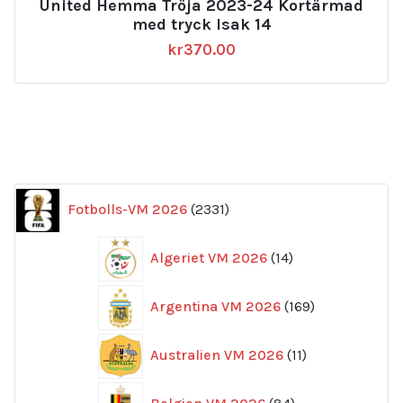
United Hemma Tröja 2023-24 Kortärmad
med tryck Isak 14
kr
370.00
2331
Fotbolls-VM 2026
2331
produkter
14
Algeriet VM 2026
14
produkter
169
Argentina VM 2026
169
produkter
11
Australien VM 2026
11
produkter
84