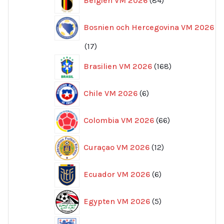
Belgien VM 2026
84
produkter
Bosnien och Hercegovina VM 2026
17
17
produkter
168
Brasilien VM 2026
168
produkter
6
Chile VM 2026
6
produkter
66
Colombia VM 2026
66
produkter
12
Curaçao VM 2026
12
produkter
6
Ecuador VM 2026
6
produkter
5
Egypten VM 2026
5
produkter
162