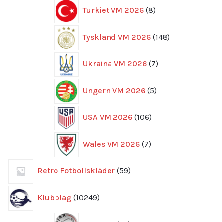
8
Turkiet VM 2026
8
produkter
148
Tyskland VM 2026
148
produkter
7
Ukraina VM 2026
7
produkter
5
Ungern VM 2026
5
produkter
106
USA VM 2026
106
produkter
7
Wales VM 2026
7
produkter
59
Retro Fotbollskläder
59
produkter
10249
Klubblag
10249
produkter
95