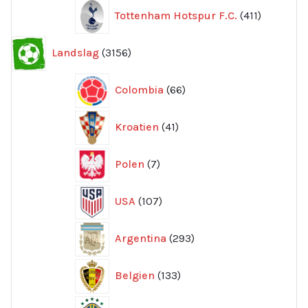
411
Tottenham Hotspur F.C.
411
produkter
3156
Landslag
3156
produkter
66
Colombia
66
produkter
41
Kroatien
41
produkter
7
Polen
7
produkter
107
USA
107
produkter
293
Argentina
293
produkter
133
Belgien
133
produkter
354