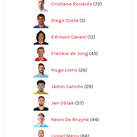
Cristiano Ronaldo
72
produkter
5
Diego Costa
5
produkter
12
Edinson Cavani
12
produkter
45
Frenkie de Jong
45
produkter
26
Hugo Lloris
26
produkter
29
Jadon Sancho
29
produkter
57
Jan Oblak
57
produkter
44
Kevin De Bruyne
44
produkter
86
Lionel Messi
86