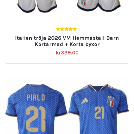
5.00
Italien tröja 2026 VM Hemmaställ Barn
av 5
Kortärmad + Korta byxor
kr
339.00