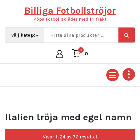
Hoppa
Billiga Fotbollströjor
till
innehåll
Köpa Fotbollskläder med fri frakt
0
0
Italien tröja med eget namn
Sortera
Visar 1–24 av 76 resultat