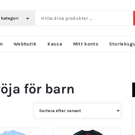
m
Webbutik
Kassa
Mitt konto
Storleksg
röja för barn