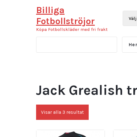
Hoppa
Billiga
till
innehåll
Fotbollströjor
Köpa Fotbollskläder med fri frakt
He
Jack Grealish t
Sortera
Visar alla 3 resultat
efter
senaste