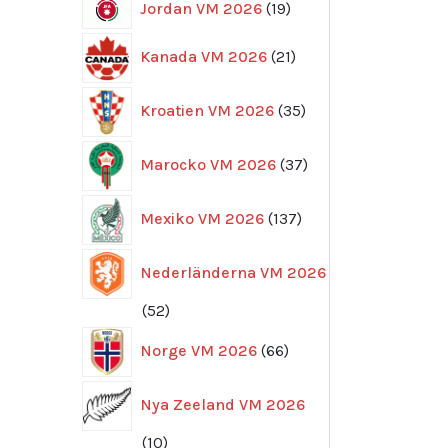
19
Jordan VM 2026
19
produkter
21
Kanada VM 2026
21
produkter
35
Kroatien VM 2026
35
produkter
37
Marocko VM 2026
37
produkter
137
Mexiko VM 2026
137
produkter
Nederländerna VM 2026
52
52
produkter
66
Norge VM 2026
66
produkter
Nya Zeeland VM 2026
10
10