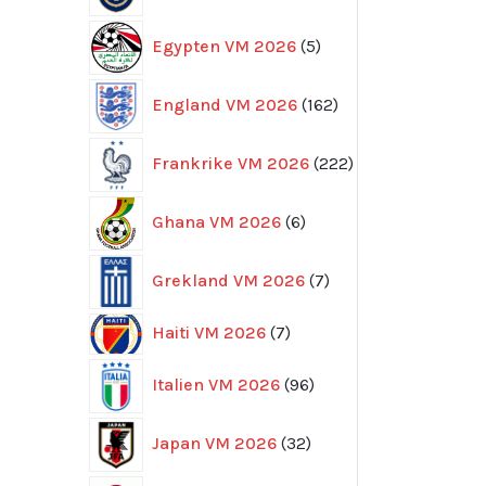
5
Egypten VM 2026
5
produkter
162
England VM 2026
162
produkter
222
Frankrike VM 2026
222
produkter
6
Ghana VM 2026
6
produkter
7
Grekland VM 2026
7
produkter
7
Haiti VM 2026
7
produkter
96
Italien VM 2026
96
produkter
32
Japan VM 2026
32
produkter