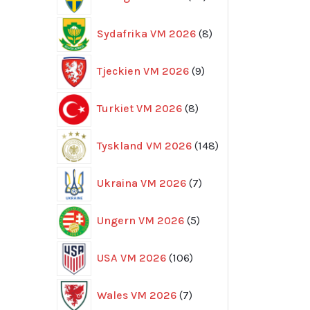
produkter
8
Sydafrika VM 2026
8
produkter
9
Tjeckien VM 2026
9
produkter
8
Turkiet VM 2026
8
produkter
148
Tyskland VM 2026
148
produkter
7
Ukraina VM 2026
7
produkter
5
Ungern VM 2026
5
produkter
106
USA VM 2026
106
produkter
7
Wales VM 2026
7
produkter