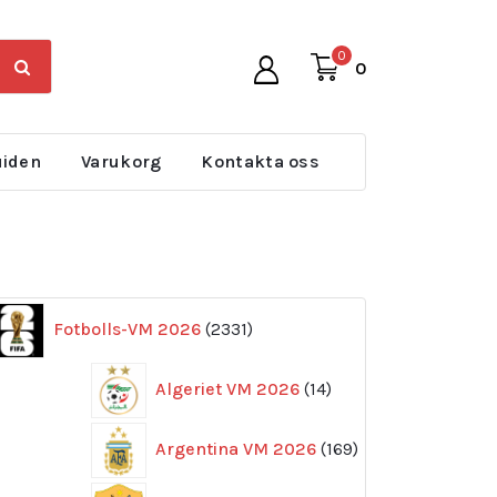
0
0
uiden
Varukorg
Kontakta oss
2331
Fotbolls-VM 2026
2331
produkter
14
Algeriet VM 2026
14
produkter
169
Argentina VM 2026
169
produkter
11