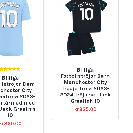
Billiga
4.67
Fotbollströjor Barn
Billiga
av 5
Manchester City
llströjor Dam
Tredje Tröja 2023-
chester City
2024 tröja set Jack
atröja 2023-
Grealish 10
ortärmad med
 Jack Grealish
kr
335.00
10
kr
360.00