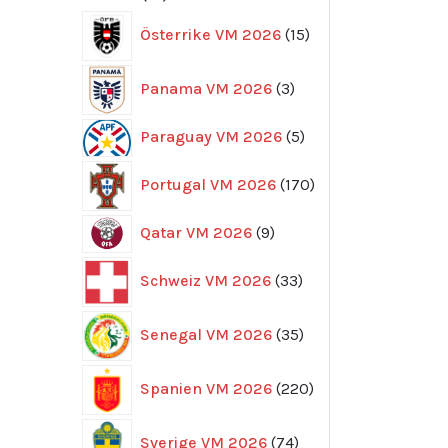
produkter
15
Österrike VM 2026
15
produkter
3
Panama VM 2026
3
produkter
5
Paraguay VM 2026
5
produkter
170
Portugal VM 2026
170
produkter
9
Qatar VM 2026
9
produkter
33
Schweiz VM 2026
33
produkter
35
Senegal VM 2026
35
produkter
220
Spanien VM 2026
220
produkter
74
Sverige VM 2026
74