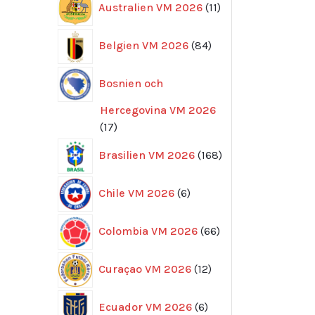
Australien VM 2026
11
produkter
84
Belgien VM 2026
84
produkter
Bosnien och
Hercegovina VM 2026
17
17
produkter
168
Brasilien VM 2026
168
produkter
6
Chile VM 2026
6
produkter
66
Colombia VM 2026
66
produkter
12
Curaçao VM 2026
12
produkter
6
Ecuador VM 2026
6
produkter