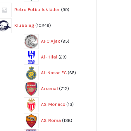
59
Retro Fotbollskläder
59
produkter
10249
Klubblag
10249
produkter
95
AFC Ajax
95
produkter
29
Al-Hilal
29
produkter
65
Al-Nassr FC
65
produkter
712
Arsenal
712
produkter
13
AS Monaco
13
produkter
138
AS Roma
138
produkter