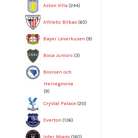
244
Aston Villa
244
produkter
65
Athletic Bilbao
65
produkter
9
Bayer Leverkusen
9
produkter
3
Boca Juniors
3
produkter
Bosnien och
Hercegovina
9
9
produkter
20
Crystal Palace
20
produkter
136
Everton
136
produkter
160
Inter Miami
160