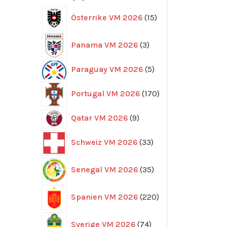
produkter
15
Österrike VM 2026
15
produkter
3
Panama VM 2026
3
produkter
5
Paraguay VM 2026
5
produkter
170
Portugal VM 2026
170
produkter
9
Qatar VM 2026
9
produkter
33
Schweiz VM 2026
33
produkter
35
Senegal VM 2026
35
produkter
220
Spanien VM 2026
220
produkter
74
Sverige VM 2026
74