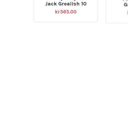
Jack Grealish 10
G
kr
365.00