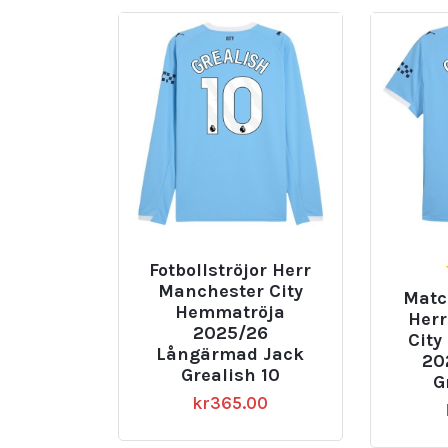
Fotbollströjor Herr
Manchester City
Match
Hemmatröja
Herr
2025/26
City
Långärmad Jack
20
Grealish 10
G
kr
365.00