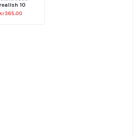
realish 10
kr
365.00