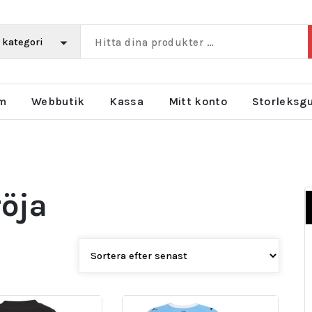
m
Webbutik
Kassa
Mitt konto
Storleksg
röja