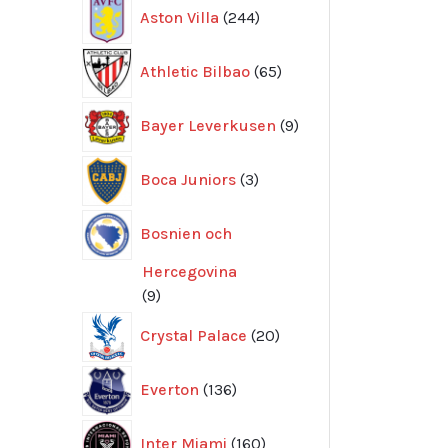
244
Aston Villa
244
produkter
65
Athletic Bilbao
65
produkter
9
Bayer Leverkusen
9
produkter
3
Boca Juniors
3
produkter
Bosnien och
Hercegovina
9
9
produkter
20
Crystal Palace
20
produkter
136
Everton
136
produkter
160
Inter Miami
160