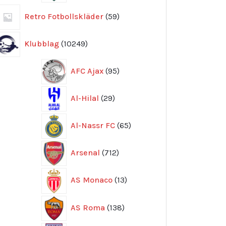
59
Retro Fotbollskläder
59
produkter
10249
Klubblag
10249
produkter
95
AFC Ajax
95
produkter
29
Al-Hilal
29
produkter
65
Al-Nassr FC
65
produkter
712
Arsenal
712
produkter
13
AS Monaco
13
produkter
138
AS Roma
138
produkter