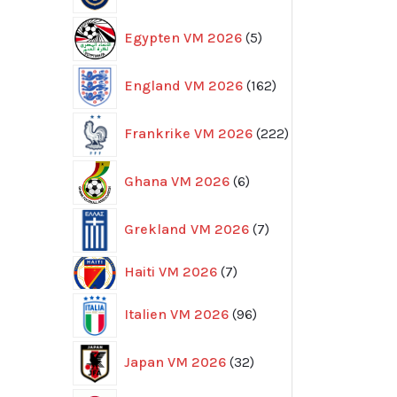
5
Egypten VM 2026
5
produkter
162
England VM 2026
162
produkter
222
Frankrike VM 2026
222
produkter
6
Ghana VM 2026
6
produkter
7
Grekland VM 2026
7
produkter
7
Haiti VM 2026
7
produkter
96
Italien VM 2026
96
produkter
32
Japan VM 2026
32
produkter