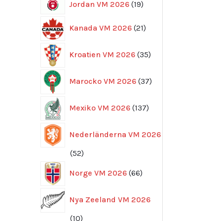
19
Jordan VM 2026
19
produkter
21
Kanada VM 2026
21
produkter
35
Kroatien VM 2026
35
produkter
37
Marocko VM 2026
37
produkter
137
Mexiko VM 2026
137
produkter
Nederländerna VM 2026
52
52
produkter
66
Norge VM 2026
66
produkter
Nya Zeeland VM 2026
10
10