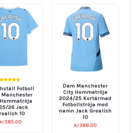
Dam Manchester
5.00
ställ Fotboll
av 5
City Hemmatröja
 Manchester
2024/25 Kortärmad
 Hemmatröja
Fotbollströja med
25/26 Jack
namn Jack Grealish
realish 10
10
kr
385.00
kr
386.00