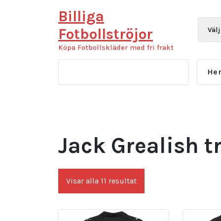
Hoppa
Billiga
till
innehåll
Fotbollströjor
Köpa Fotbollskläder med fri frakt
He
Jack Grealish t
Sortera
Visar alla 11 resultat
efter
senaste