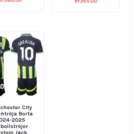
kr
365.00
chester City
htröja Borta
024-2025
tbollströjor
stom Jack