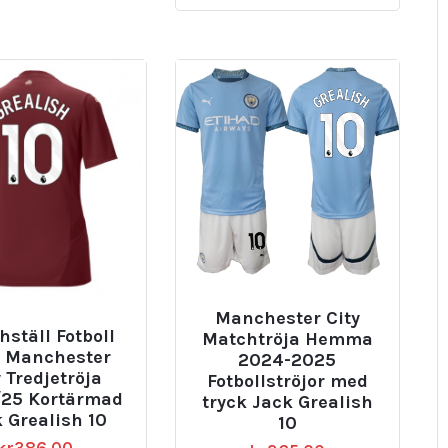
Manchester City
ställ Fotboll
Matchtröja Hemma
 Manchester
2024-2025
y Tredjetröja
Fotbollströjor med
25 Kortärmad
tryck Jack Grealish
 Grealish 10
10
kr
386.00