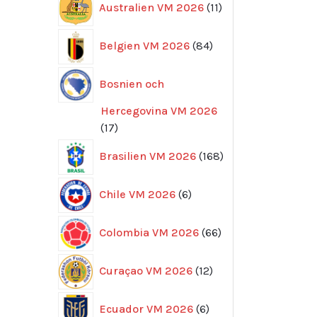
Australien VM 2026
11
produkter
84
Belgien VM 2026
84
produkter
Bosnien och
Hercegovina VM 2026
17
17
produkter
168
Brasilien VM 2026
168
produkter
6
Chile VM 2026
6
produkter
66
Colombia VM 2026
66
produkter
12
Curaçao VM 2026
12
produkter
6
Ecuador VM 2026
6
produkter