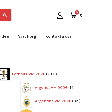
0
0
uiden
Varukorg
Kontakta oss
2331
Fotbolls-VM 2026
2331
produkter
14
Algeriet VM 2026
14
produkter
169
Argentina VM 2026
169
produkter
11