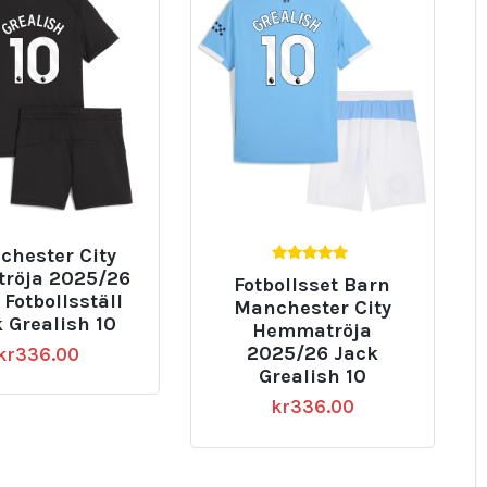
chester City
5.00
tröja 2025/26
Fotbollsset Barn
av 5
Fotbollsställ
Manchester City
 Grealish 10
Hemmatröja
2025/26 Jack
kr
336.00
Grealish 10
kr
336.00