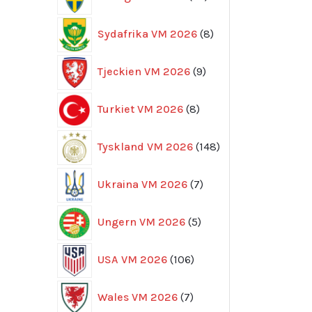
produkter
8
Sydafrika VM 2026
8
produkter
9
Tjeckien VM 2026
9
produkter
8
Turkiet VM 2026
8
produkter
148
Tyskland VM 2026
148
produkter
7
Ukraina VM 2026
7
produkter
5
Ungern VM 2026
5
produkter
106
USA VM 2026
106
produkter
7
Wales VM 2026
7
produkter