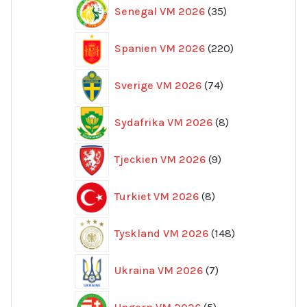
35
Senegal VM 2026
35
produkter
220
Spanien VM 2026
220
produkter
74
Sverige VM 2026
74
produkter
8
Sydafrika VM 2026
8
produkter
9
Tjeckien VM 2026
9
produkter
8
Turkiet VM 2026
8
produkter
148
Tyskland VM 2026
148
produkter
7
Ukraina VM 2026
7
produkter
5