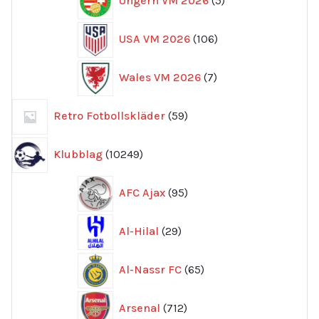
Ungern VM 2026
5
produkter
106
USA VM 2026
106
produkter
7
Wales VM 2026
7
produkter
59
Retro Fotbollskläder
59
produkter
10249
Klubblag
10249
produkter
95
AFC Ajax
95
produkter
29
Al-Hilal
29
produkter
65
Al-Nassr FC
65
produkter
712
Arsenal
712
produkter