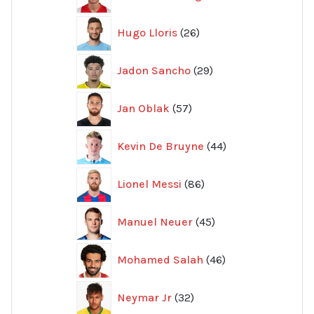
produkter
26
Hugo Lloris
26
produkter
29
Jadon Sancho
29
produkter
57
Jan Oblak
57
produkter
44
Kevin De Bruyne
44
produkter
86
Lionel Messi
86
produkter
45
Manuel Neuer
45
produkter
46
Mohamed Salah
46
produkter
32
Neymar Jr
32
produkter