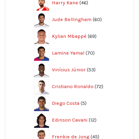
Harry Kane
46
produkter
60
Jude Bellingham
60
produkter
69
Kylian Mbappé
69
produkter
70
Lamine Yamal
70
produkter
53
Vinícius Júnior
53
produkter
72
Cristiano Ronaldo
72
produkter
5
Diego Costa
5
produkter
12
Edinson Cavani
12
produkter
45
Frenkie de Jong
45