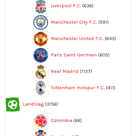
636
Liverpool F.C.
636
produkter
591
Manchester City F.C.
591
produkter
643
Manchester United F.C.
643
produkte
605
Paris Saint-Germain
605
produkter
1137
Real Madrid
1137
produkter
411
Tottenham Hotspur F.C.
411
produkter
3156
Landslag
3156
produkter
66
Colombia
66
produkter
41