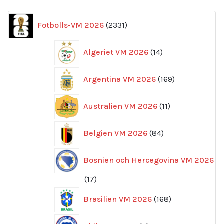
2331
Fotbolls-VM 2026
2331
produkter
14
Algeriet VM 2026
14
produkter
169
Argentina VM 2026
169
produkter
11
Australien VM 2026
11
produkter
84
Belgien VM 2026
84
produkter
Bosnien och Hercegovina VM 2026
17
17
produkter
168
Brasilien VM 2026
168
produkter
6