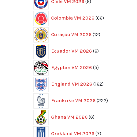
Chile VM 2026
6
produkter
66
Colombia VM 2026
66
produkter
12
Curaçao VM 2026
12
produkter
6
Ecuador VM 2026
6
produkter
5
Egypten VM 2026
5
produkter
162
England VM 2026
162
produkter
222
Frankrike VM 2026
222
produkter
6
Ghana VM 2026
6
produkter
7
Grekland VM 2026
7
produkter