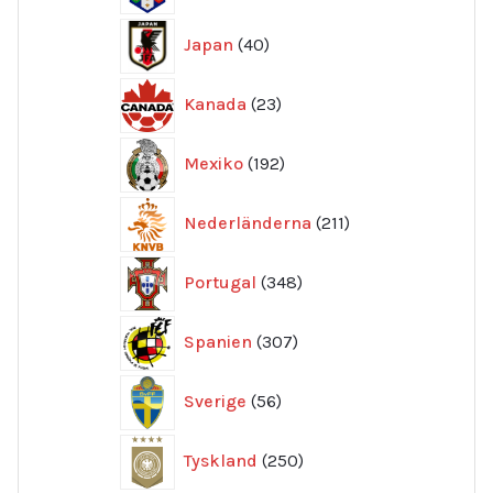
40
Japan
40
produkter
23
Kanada
23
produkter
192
Mexiko
192
produkter
211
Nederländerna
211
produkter
348
Portugal
348
produkter
307
Spanien
307
produkter
56
Sverige
56
produkter
250
Tyskland
250
produkter