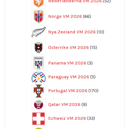
Nederländerna VM 2026
52
produkte
66
Norge VM 2026
66
produkter
10
Nya Zeeland VM 2026
10
produkter
15
Österrike VM 2026
15
produkter
3
Panama VM 2026
3
produkter
5
Paraguay VM 2026
5
produkter
170
Portugal VM 2026
170
produkter
9
Qatar VM 2026
9
produkter
33
Schweiz VM 2026
33
produkter