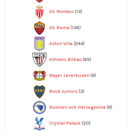
13
AS Monaco
13
produkter
138
AS Roma
138
produkter
244
Aston Villa
244
produkter
65
Athletic Bilbao
65
produkter
9
Bayer Leverkusen
9
produkter
3
Boca Juniors
3
produkter
9
Bosnien och Hercegovina
9
produkte
20
Crystal Palace
20
produkter