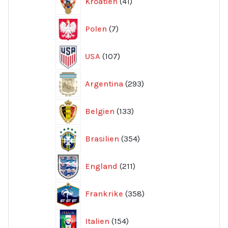
Kroatien
41
produkter
7
Polen
7
produkter
107
USA
107
produkter
293
Argentina
293
produkter
133
Belgien
133
produkter
354
Brasilien
354
produkter
211
England
211
produkter
358
Frankrike
358
produkter
154
Italien
154
produkter