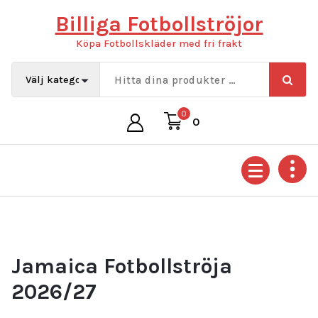
Hoppa
Billiga Fotbollströjor
till
innehåll
Köpa Fotbollskläder med fri frakt
0
0
Jamaica Fotbollströja
2026/27