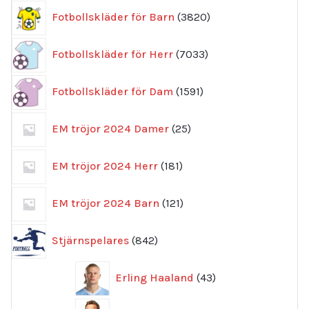
3820
Fotbollskläder för Barn
3820
produkter
7033
Fotbollskläder för Herr
7033
produkter
1591
Fotbollskläder för Dam
1591
produkter
25
EM tröjor 2024 Damer
25
produkter
181
EM tröjor 2024 Herr
181
produkter
121
EM tröjor 2024 Barn
121
produkter
842
Stjärnspelares
842
produkter
43
Erling Haaland
43
produkter
46