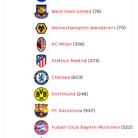
76
West Ham United
76
produkter
70
Wolverhampton Wanderers
70
produ
356
AC Milan
356
produkter
374
Atlético Madrid
374
produkter
603
Chelsea
603
produkter
246
Dortmund
246
produkter
947
FC Barcelona
947
produkter
52
Fuball-Club Bayern München
522
pr