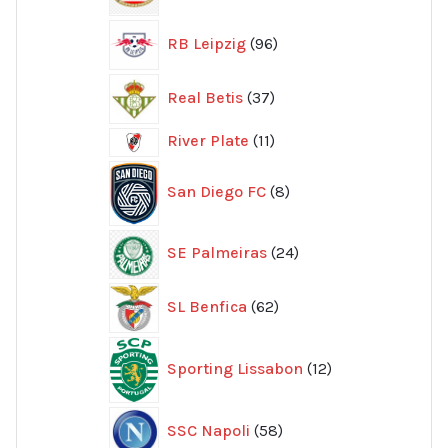
produkter
96
RB Leipzig
96
produkter
37
Real Betis
37
produkter
11
River Plate
11
produkter
8
San Diego FC
8
produkter
24
SE Palmeiras
24
produkter
62
SL Benfica
62
produkter
12
Sporting Lissabon
12
produkter
58
SSC Napoli
58
produkter