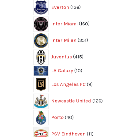
136
Everton
136
produkter
160
Inter Miami
160
produkter
351
Inter Milan
351
produkter
415
Juventus
415
produkter
10
LA Galaxy
10
produkter
9
Los Angeles FC
9
produkter
126
Newcastle United
126
produkter
40
Porto
40
produkter
11
PSV Eindhoven
11