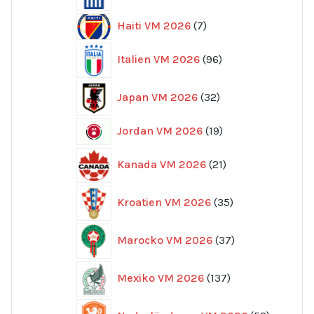
7
Haiti VM 2026
7
produkter
96
Italien VM 2026
96
produkter
32
Japan VM 2026
32
produkter
19
Jordan VM 2026
19
produkter
21
Kanada VM 2026
21
produkter
35
Kroatien VM 2026
35
produkter
37
Marocko VM 2026
37
produkter
137
Mexiko VM 2026
137
produkter
52