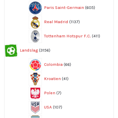
605
Paris Saint-Germain
605
produkter
1137
Real Madrid
1137
produkter
411
Tottenham Hotspur F.C.
411
produkter
3156
Landslag
3156
produkter
66
Colombia
66
produkter
41
Kroatien
41
produkter
7
Polen
7
produkter
107
USA
107
produkter
293