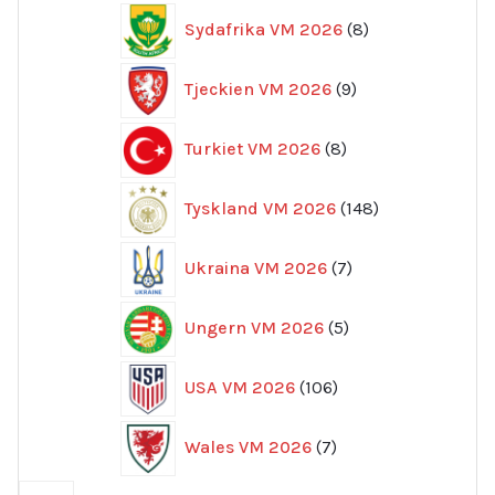
8
Sydafrika VM 2026
8
produkter
9
Tjeckien VM 2026
9
produkter
8
Turkiet VM 2026
8
produkter
148
Tyskland VM 2026
148
produkter
7
Ukraina VM 2026
7
produkter
5
Ungern VM 2026
5
produkter
106
USA VM 2026
106
produkter
7
Wales VM 2026
7
produkter
59