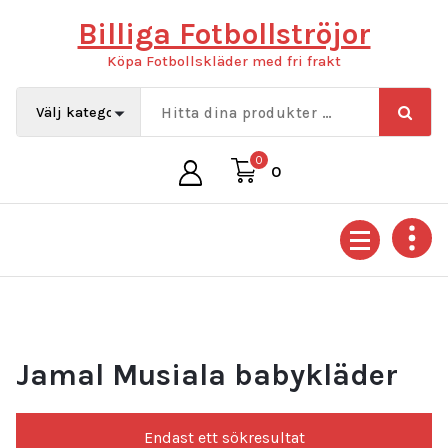
Hoppa
Billiga Fotbollströjor
till
innehåll
Köpa Fotbollskläder med fri frakt
0
0
Jamal Musiala babykläder
Endast ett sökresultat