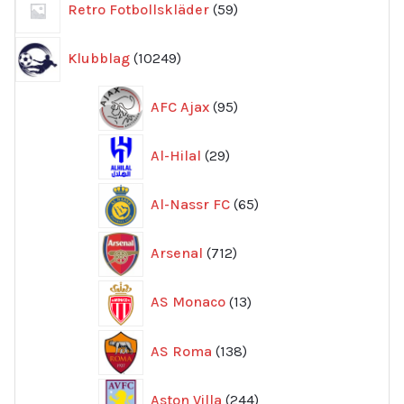
Retro Fotbollskläder
59
produkter
10249
Klubblag
10249
produkter
95
AFC Ajax
95
produkter
29
Al-Hilal
29
produkter
65
Al-Nassr FC
65
produkter
712
Arsenal
712
produkter
13
AS Monaco
13
produkter
138
AS Roma
138
produkter
244
Aston Villa
244