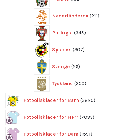
produkter
211
Nederländerna
211
produkter
348
Portugal
348
produkter
307
Spanien
307
produkter
56
Sverige
56
produkter
250
Tyskland
250
produkter
3820
Fotbollskläder för Barn
3820
produkter
7033
Fotbollskläder för Herr
7033
produkter
1591
Fotbollskläder för Dam
1591
produkter