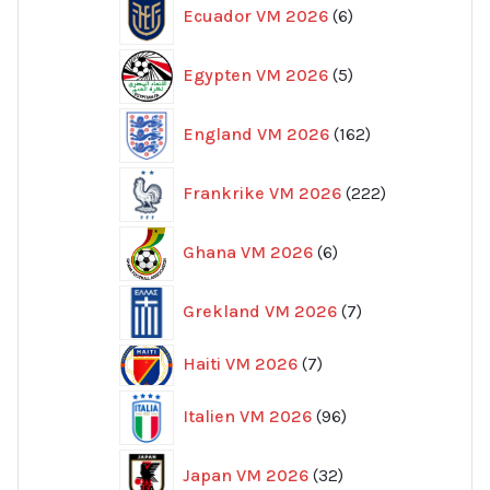
6
Ecuador VM 2026
6
produkter
5
Egypten VM 2026
5
produkter
162
England VM 2026
162
produkter
222
Frankrike VM 2026
222
produkter
6
Ghana VM 2026
6
produkter
7
Grekland VM 2026
7
produkter
7
Haiti VM 2026
7
produkter
96
Italien VM 2026
96
produkter
32
Japan VM 2026
32
produkter