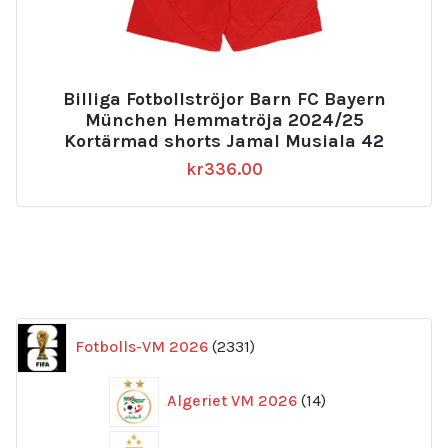
Billiga Fotbollströjor Barn FC Bayern
München Hemmatröja 2024/25
Kortärmad shorts Jamal Musiala 42
kr
336.00
2331
Fotbolls-VM 2026
2331
produkter
14
Algeriet VM 2026
14
produkter
169