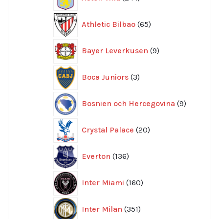
produkter
65
Athletic Bilbao
65
produkter
9
Bayer Leverkusen
9
produkter
3
Boca Juniors
3
produkter
9
Bosnien och Hercegovina
9
produkte
20
Crystal Palace
20
produkter
136
Everton
136
produkter
160
Inter Miami
160
produkter
351
Inter Milan
351
produkter