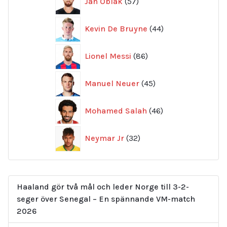
Jan Oblak
57
produkter
44
Kevin De Bruyne
44
produkter
86
Lionel Messi
86
produkter
45
Manuel Neuer
45
produkter
46
Mohamed Salah
46
produkter
32
Neymar Jr
32
produkter
Haaland gör två mål och leder Norge till 3-2-
seger över Senegal – En spännande VM-match
2026