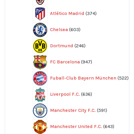
produkter
374
Atlético Madrid
374
produkter
603
Chelsea
603
produkter
246
Dortmund
246
produkter
947
FC Barcelona
947
produkter
52
Fuball-Club Bayern München
522
pr
636
Liverpool F.C.
636
produkter
591
Manchester City F.C.
591
produkter
643
Manchester United F.C.
643
produkte