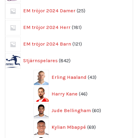
25
EM tröjor 2024 Damer
25
produkter
181
EM tröjor 2024 Herr
181
produkter
121
EM tröjor 2024 Barn
121
produkter
842
Stjärnspelares
842
produkter
43
Erling Haaland
43
produkter
46
Harry Kane
46
produkter
60
Jude Bellingham
60
produkter
69
Kylian Mbappé
69
produkter