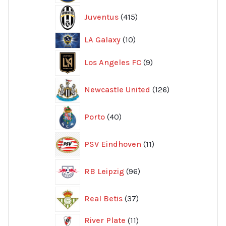
415
Juventus
415
produkter
10
LA Galaxy
10
produkter
9
Los Angeles FC
9
produkter
126
Newcastle United
126
produkter
40
Porto
40
produkter
11
PSV Eindhoven
11
produkter
96
RB Leipzig
96
produkter
37
Real Betis
37
produkter
11
River Plate
11