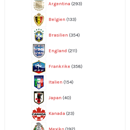
Argentina
293
produkter
133
Belgien
133
produkter
354
Brasilien
354
produkter
211
England
211
produkter
358
Frankrike
358
produkter
154
Italien
154
produkter
40
Japan
40
produkter
23
Kanada
23
produkter
192
Mexiko
192