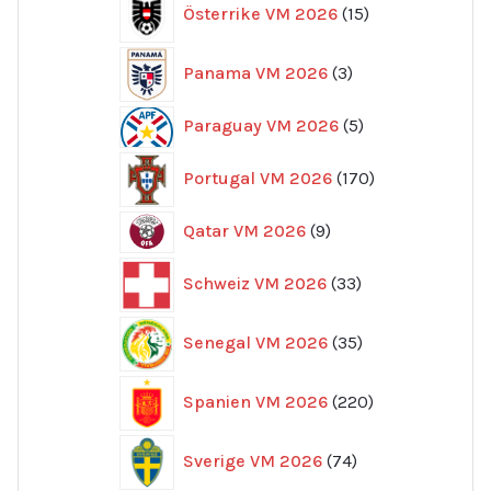
Österrike VM 2026
15
produkter
3
Panama VM 2026
3
produkter
5
Paraguay VM 2026
5
produkter
170
Portugal VM 2026
170
produkter
9
Qatar VM 2026
9
produkter
33
Schweiz VM 2026
33
produkter
35
Senegal VM 2026
35
produkter
220
Spanien VM 2026
220
produkter
74
Sverige VM 2026
74
produkter