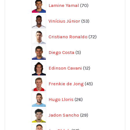
70
Lamine Yamal
70
produkter
53
Vinícius Júnior
53
produkter
72
Cristiano Ronaldo
72
produkter
5
Diego Costa
5
produkter
12
Edinson Cavani
12
produkter
45
Frenkie de Jong
45
produkter
26
Hugo Lloris
26
produkter
29
Jadon Sancho
29
produkter
57