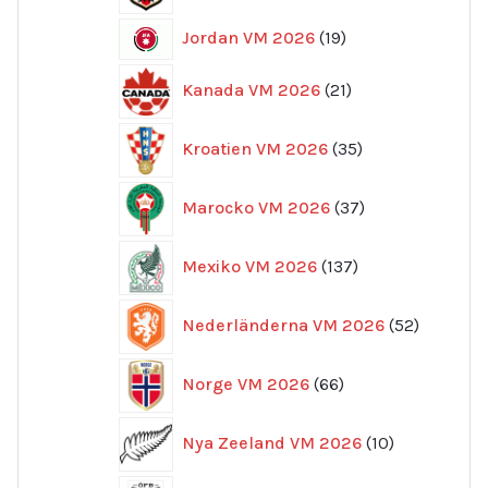
19
Jordan VM 2026
19
produkter
21
Kanada VM 2026
21
produkter
35
Kroatien VM 2026
35
produkter
37
Marocko VM 2026
37
produkter
137
Mexiko VM 2026
137
produkter
52
Nederländerna VM 2026
52
produkte
66
Norge VM 2026
66
produkter
10
Nya Zeeland VM 2026
10
produkter
15