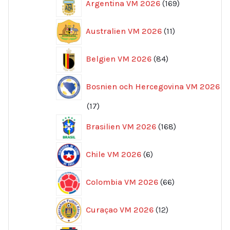
Argentina VM 2026
169
produkter
11
Australien VM 2026
11
produkter
84
Belgien VM 2026
84
produkter
Bosnien och Hercegovina VM 2026
17
17
produkter
168
Brasilien VM 2026
168
produkter
6
Chile VM 2026
6
produkter
66
Colombia VM 2026
66
produkter
12
Curaçao VM 2026
12
produkter