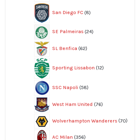
produkter
8
San Diego FC
8
produkter
24
SE Palmeiras
24
produkter
62
SL Benfica
62
produkter
12
Sporting Lissabon
12
produkter
58
SSC Napoli
58
produkter
76
West Ham United
76
produkter
70
Wolverhampton Wanderers
70
produ
356
AC Milan
356