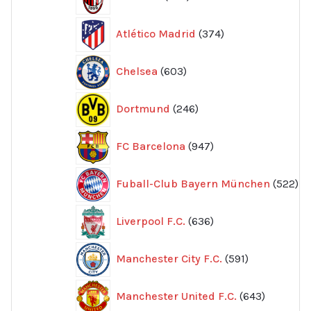
produkter
374
Atlético Madrid
374
produkter
603
Chelsea
603
produkter
246
Dortmund
246
produkter
947
FC Barcelona
947
produkter
52
Fuball-Club Bayern München
522
pr
636
Liverpool F.C.
636
produkter
591
Manchester City F.C.
591
produkter
643
Manchester United F.C.
643
produkte