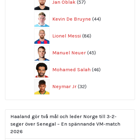
Jan Oblak
57
produkter
44
Kevin De Bruyne
44
produkter
86
Lionel Messi
86
produkter
45
Manuel Neuer
45
produkter
46
Mohamed Salah
46
produkter
32
Neymar Jr
32
produkter
Haaland gör två mål och leder Norge till 3-2-
seger över Senegal – En spännande VM-match
2026