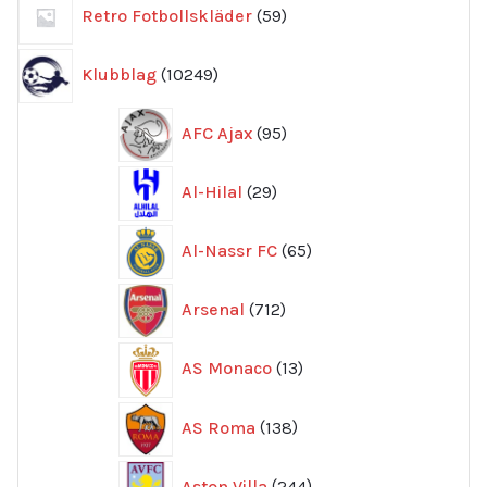
59
Retro Fotbollskläder
59
produkter
10249
Klubblag
10249
produkter
95
AFC Ajax
95
produkter
29
Al-Hilal
29
produkter
65
Al-Nassr FC
65
produkter
712
Arsenal
712
produkter
13
AS Monaco
13
produkter
138
AS Roma
138
produkter
244
Aston Villa
244