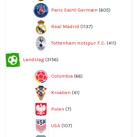
605
Paris Saint-Germain
605
produkter
1137
Real Madrid
1137
produkter
411
Tottenham Hotspur F.C.
411
produkter
3156
Landslag
3156
produkter
66
Colombia
66
produkter
41
Kroatien
41
produkter
7
Polen
7
produkter
107
USA
107
produkter