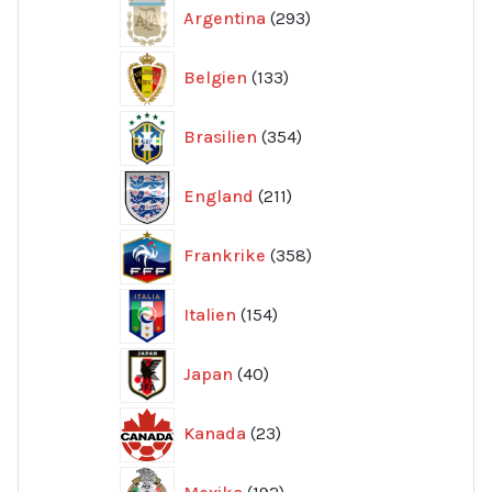
293
Argentina
293
produkter
133
Belgien
133
produkter
354
Brasilien
354
produkter
211
England
211
produkter
358
Frankrike
358
produkter
154
Italien
154
produkter
40
Japan
40
produkter
23
Kanada
23
produkter
192