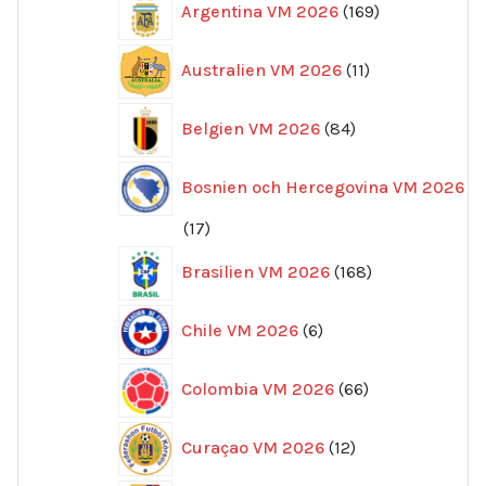
Argentina VM 2026
169
produkter
11
Australien VM 2026
11
produkter
84
Belgien VM 2026
84
produkter
Bosnien och Hercegovina VM 2026
17
17
produkter
168
Brasilien VM 2026
168
produkter
6
Chile VM 2026
6
produkter
66
Colombia VM 2026
66
produkter
12
Curaçao VM 2026
12
produkter