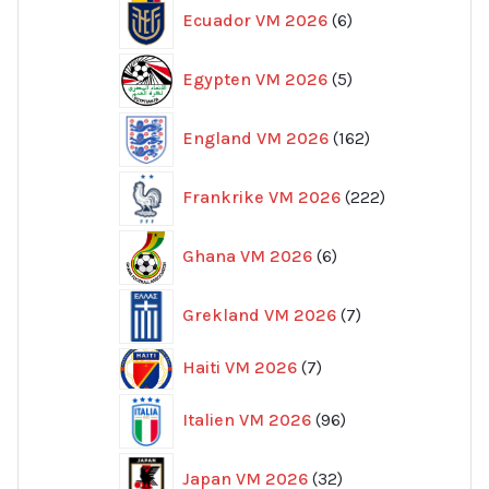
6
Ecuador VM 2026
6
produkter
5
Egypten VM 2026
5
produkter
162
England VM 2026
162
produkter
222
Frankrike VM 2026
222
produkter
6
Ghana VM 2026
6
produkter
7
Grekland VM 2026
7
produkter
7
Haiti VM 2026
7
produkter
96
Italien VM 2026
96
produkter
32
Japan VM 2026
32