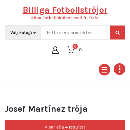
Hoppa
Billiga Fotbollströjor
till
innehåll
Köpa Fotbollskläder med fri frakt
0
0
Josef Martínez tröja
Sortera
Visar alla 4 resultat