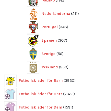
Mexiko
192
produkter
211
Nederländerna
211
produkter
348
Portugal
348
produkter
307
Spanien
307
produkter
56
Sverige
56
produkter
250
Tyskland
250
produkter
3820
Fotbollskläder för Barn
3820
produkter
7033
Fotbollskläder för Herr
7033
produkter
1591
Fotbollskläder för Dam
1591
produkter