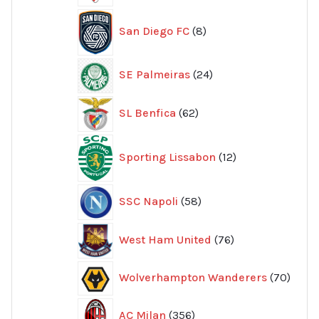
produkter
8
San Diego FC
8
produkter
24
SE Palmeiras
24
produkter
62
SL Benfica
62
produkter
12
Sporting Lissabon
12
produkter
58
SSC Napoli
58
produkter
76
West Ham United
76
produkter
70
Wolverhampton Wanderers
70
produ
356
AC Milan
356