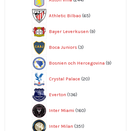
produkter
65
Athletic Bilbao
65
produkter
9
Bayer Leverkusen
9
produkter
3
Boca Juniors
3
produkter
9
Bosnien och Hercegovina
9
produkte
20
Crystal Palace
20
produkter
136
Everton
136
produkter
160
Inter Miami
160
produkter
351
Inter Milan
351
produkter