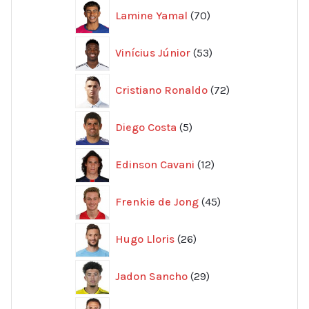
70
Lamine Yamal
70
produkter
53
Vinícius Júnior
53
produkter
72
Cristiano Ronaldo
72
produkter
5
Diego Costa
5
produkter
12
Edinson Cavani
12
produkter
45
Frenkie de Jong
45
produkter
26
Hugo Lloris
26
produkter
29
Jadon Sancho
29
produkter
57