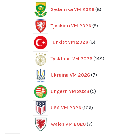
8
Sydafrika VM 2026
8
produkter
9
Tjeckien VM 2026
9
produkter
8
Turkiet VM 2026
8
produkter
148
Tyskland VM 2026
148
produkter
7
Ukraina VM 2026
7
produkter
5
Ungern VM 2026
5
produkter
106
USA VM 2026
106
produkter
7
Wales VM 2026
7
produkter