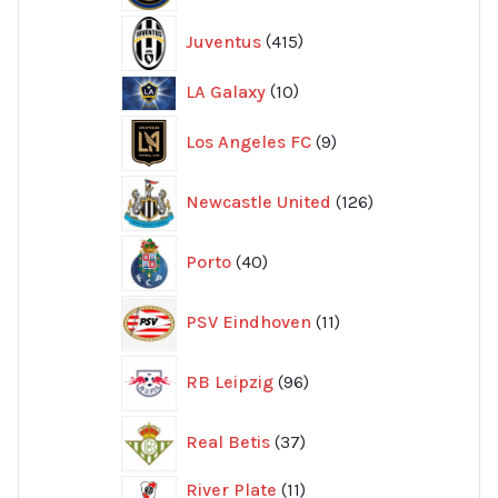
415
Juventus
415
produkter
10
LA Galaxy
10
produkter
9
Los Angeles FC
9
produkter
126
Newcastle United
126
produkter
40
Porto
40
produkter
11
PSV Eindhoven
11
produkter
96
RB Leipzig
96
produkter
37
Real Betis
37
produkter
11
River Plate
11