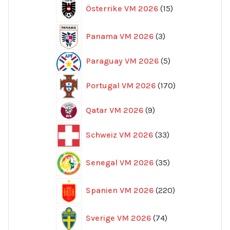
15
Österrike VM 2026
15
produkter
3
Panama VM 2026
3
produkter
5
Paraguay VM 2026
5
produkter
170
Portugal VM 2026
170
produkter
9
Qatar VM 2026
9
produkter
33
Schweiz VM 2026
33
produkter
35
Senegal VM 2026
35
produkter
220
Spanien VM 2026
220
produkter
74
Sverige VM 2026
74
produkter