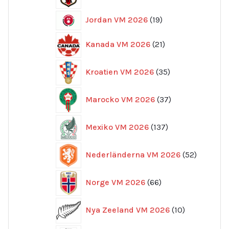
produkter
19
Jordan VM 2026
19
produkter
21
Kanada VM 2026
21
produkter
35
Kroatien VM 2026
35
produkter
37
Marocko VM 2026
37
produkter
137
Mexiko VM 2026
137
produkter
52
Nederländerna VM 2026
52
produkte
66
Norge VM 2026
66
produkter
10
Nya Zeeland VM 2026
10
produkter