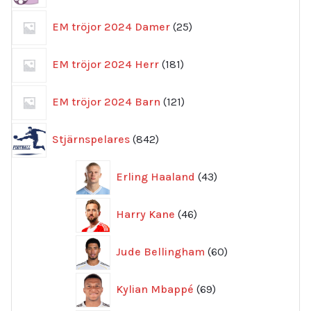
25
EM tröjor 2024 Damer
25
produkter
181
EM tröjor 2024 Herr
181
produkter
121
EM tröjor 2024 Barn
121
produkter
842
Stjärnspelares
842
produkter
43
Erling Haaland
43
produkter
46
Harry Kane
46
produkter
60
Jude Bellingham
60
produkter
69
Kylian Mbappé
69
produkter