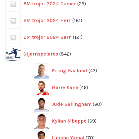
EM tröjor 2024 Damer
25
produkter
181
EM tröjor 2024 Herr
181
produkter
121
EM tröjor 2024 Barn
121
produkter
842
Stjärnspelares
842
produkter
43
Erling Haaland
43
produkter
46
Harry Kane
46
produkter
60
Jude Bellingham
60
produkter
69
Kylian Mbappé
69
produkter
70
Lamine Yamal
70