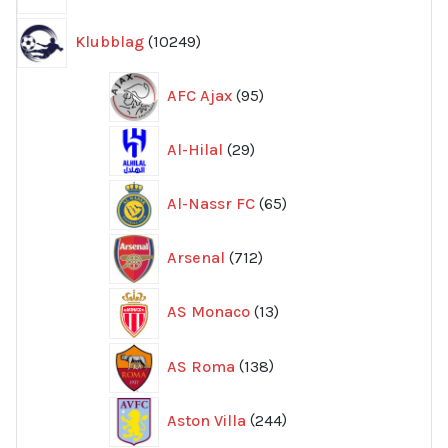
10249
Klubblag
10249
produkter
95
AFC Ajax
95
produkter
29
Al-Hilal
29
produkter
65
Al-Nassr FC
65
produkter
712
Arsenal
712
produkter
13
AS Monaco
13
produkter
138
AS Roma
138
produkter
244
Aston Villa
244
produkter