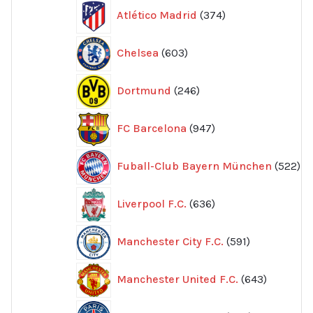
374
Atlético Madrid
374
produkter
603
Chelsea
603
produkter
246
Dortmund
246
produkter
947
FC Barcelona
947
produkter
52
Fuball-Club Bayern München
522
pr
636
Liverpool F.C.
636
produkter
591
Manchester City F.C.
591
produkter
643
Manchester United F.C.
643
produkte
605