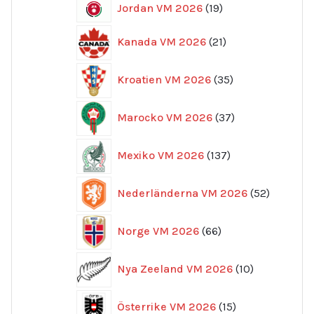
19
Jordan VM 2026
19
produkter
21
Kanada VM 2026
21
produkter
35
Kroatien VM 2026
35
produkter
37
Marocko VM 2026
37
produkter
137
Mexiko VM 2026
137
produkter
52
Nederländerna VM 2026
52
produkte
66
Norge VM 2026
66
produkter
10
Nya Zeeland VM 2026
10
produkter
15
Österrike VM 2026
15