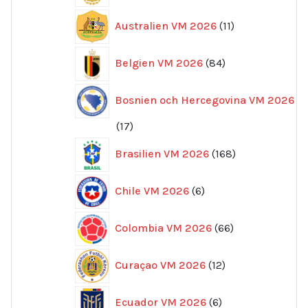
11
Australien VM 2026
11
produkter
84
Belgien VM 2026
84
produkter
Bosnien och Hercegovina VM 2026
17
17
produkter
168
Brasilien VM 2026
168
produkter
6
Chile VM 2026
6
produkter
66
Colombia VM 2026
66
produkter
12
Curaçao VM 2026
12
produkter
6
Ecuador VM 2026
6