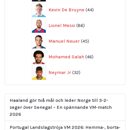
44
Kevin De Bruyne
44
produkter
86
Lionel Messi
86
produkter
45
Manuel Neuer
45
produkter
46
Mohamed Salah
46
produkter
32
Neymar Jr
32
produkter
Haaland gör två mål och leder Norge till 3-2-
seger över Senegal – En spännande VM-match
2026
Portugal Landslagströja VM 2026: Hemma-, borta-