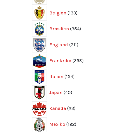
produkter
133
Belgien
133
produkter
354
Brasilien
354
produkter
211
England
211
produkter
358
Frankrike
358
produkter
154
Italien
154
produkter
40
Japan
40
produkter
23
Kanada
23
produkter
192
Mexiko
192
produkter