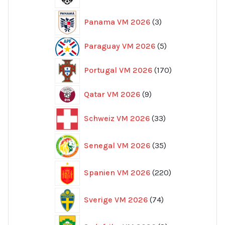
produkter
3
Panama VM 2026
3
produkter
5
Paraguay VM 2026
5
produkter
170
Portugal VM 2026
170
produkter
9
Qatar VM 2026
9
produkter
33
Schweiz VM 2026
33
produkter
35
Senegal VM 2026
35
produkter
220
Spanien VM 2026
220
produkter
74
Sverige VM 2026
74
produkter
8