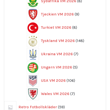
Sydafrika VM 2026
8
produkter
9
Tjeckien VM 2026
9
produkter
8
Turkiet VM 2026
8
produkter
148
Tyskland VM 2026
148
produkter
7
Ukraina VM 2026
7
produkter
5
Ungern VM 2026
5
produkter
106
USA VM 2026
106
produkter
7
Wales VM 2026
7
produkter
59
Retro Fotbollskläder
59
produkter