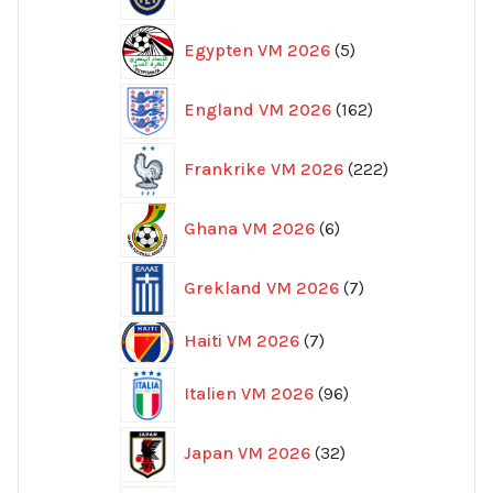
produkter
5
Egypten VM 2026
5
produkter
162
England VM 2026
162
produkter
222
Frankrike VM 2026
222
produkter
6
Ghana VM 2026
6
produkter
7
Grekland VM 2026
7
produkter
7
Haiti VM 2026
7
produkter
96
Italien VM 2026
96
produkter
32
Japan VM 2026
32
produkter