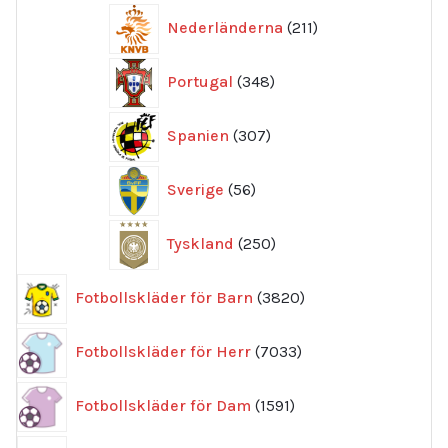
211
Nederländerna
211
produkter
348
Portugal
348
produkter
307
Spanien
307
produkter
56
Sverige
56
produkter
250
Tyskland
250
produkter
3820
Fotbollskläder för Barn
3820
produkter
7033
Fotbollskläder för Herr
7033
produkter
1591
Fotbollskläder för Dam
1591
produkter
25