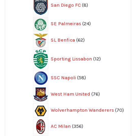
San Diego FC
8
produkter
24
SE Palmeiras
24
produkter
62
SL Benfica
62
produkter
12
Sporting Lissabon
12
produkter
58
SSC Napoli
58
produkter
76
West Ham United
76
produkter
70
Wolverhampton Wanderers
70
produ
356
AC Milan
356
produkter