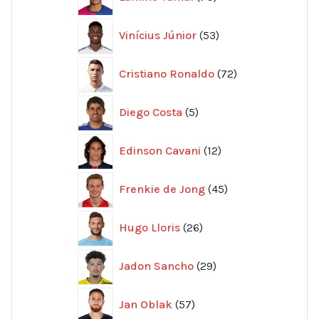
produkter
53
Vinícius Júnior
53
produkter
72
Cristiano Ronaldo
72
produkter
5
Diego Costa
5
produkter
12
Edinson Cavani
12
produkter
45
Frenkie de Jong
45
produkter
26
Hugo Lloris
26
produkter
29
Jadon Sancho
29
produkter
57
Jan Oblak
57
produkter