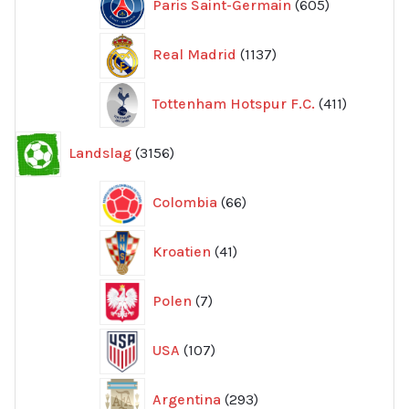
Paris Saint-Germain
605
produkter
1137
Real Madrid
1137
produkter
411
Tottenham Hotspur F.C.
411
produkter
3156
Landslag
3156
produkter
66
Colombia
66
produkter
41
Kroatien
41
produkter
7
Polen
7
produkter
107
USA
107
produkter
293
Argentina
293