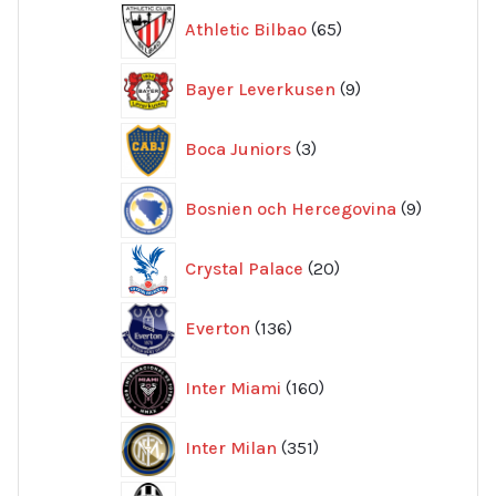
65
Athletic Bilbao
65
produkter
9
Bayer Leverkusen
9
produkter
3
Boca Juniors
3
produkter
9
Bosnien och Hercegovina
9
produkte
20
Crystal Palace
20
produkter
136
Everton
136
produkter
160
Inter Miami
160
produkter
351
Inter Milan
351
produkter
415