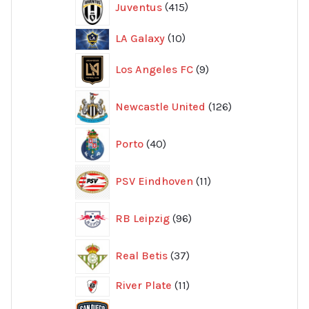
Juventus
415
produkter
10
LA Galaxy
10
produkter
9
Los Angeles FC
9
produkter
126
Newcastle United
126
produkter
40
Porto
40
produkter
11
PSV Eindhoven
11
produkter
96
RB Leipzig
96
produkter
37
Real Betis
37
produkter
11
River Plate
11
produkter
8