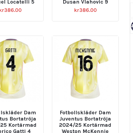
l Locatelli 5
Dusan Vlahovic 9
kr
386.00
kr
386.00
llskläder Dam
Fotbollskläder Dam
tus Bortatröja
Juventus Bortatröja
25 Kortärmad
2024/25 Kortärmad
rico Gatti 4
Weston McKennie