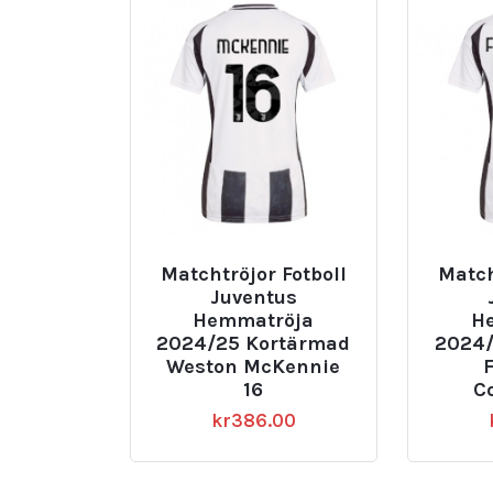
Matchtröjor Fotboll
Match
Juventus
Hemmatröja
H
2024/25 Kortärmad
2024/
Weston McKennie
16
C
kr
386.00