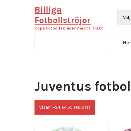
Hoppa
Billiga
till
innehåll
Fotbollströjor
Köpa Fotbollskläder med fri frakt
He
Juventus fotbol
Sortera
Visar 1–24 av 55 resultat
efter
senaste