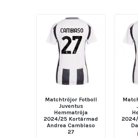
Matchtröjor Fotboll
Match
Juventus
Hemmatröja
H
2024/25 Kortärmad
2024/
Andrea Cambiaso
Da
27