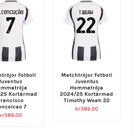
tröjor Fotboll
Matchtröjor Fotboll
Juventus
Juventus
emmatröja
Hemmatröja
25 Kortärmad
2024/25 Kortärmad
Francisco
Timothy Weah 22
onceicao 7
kr
386.00
kr
386.00