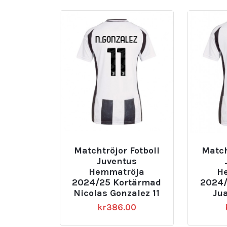
Matchtröjor Fotboll
Match
Juventus
Hemmatröja
H
2024/25 Kortärmad
2024/
Nicolas Gonzalez 11
Ju
kr
386.00