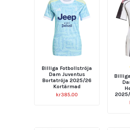
Billiga Fotbollströja
Dam Juventus
Billig
Bortatröja 2025/26
Da
Kortärmad
H
2025/
kr
385.00