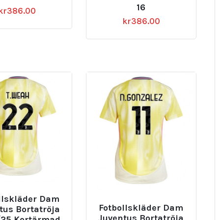
16
kr
386.00
kr
386.00
llskläder Dam
Fotbollskläder Dam
tus Bortatröja
Juventus Bortatröja
25 Kortärmad