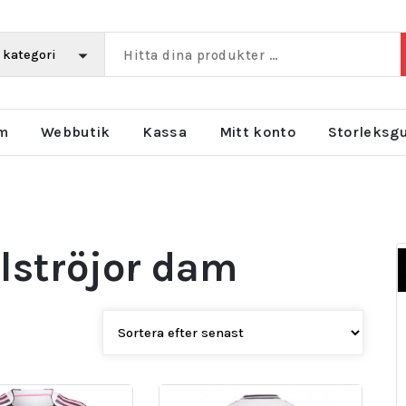
m
Webbutik
Kassa
Mitt konto
Storleksg
lströjor dam