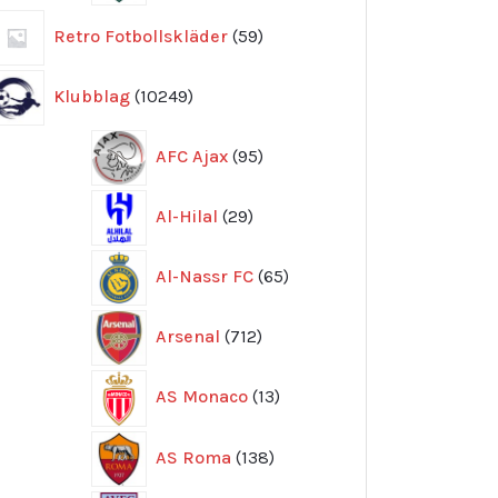
59
Retro Fotbollskläder
59
produkter
10249
Klubblag
10249
produkter
95
AFC Ajax
95
produkter
29
Al-Hilal
29
produkter
65
Al-Nassr FC
65
produkter
712
Arsenal
712
produkter
13
AS Monaco
13
produkter
138
AS Roma
138
produkter