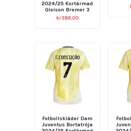
2024/25 Kortärmad
Gleison Bremer 3
kr
386.00
Fotbollskläder Dam
Fotbo
Juventus Bortatröja
Juven
2024/25 Kortärmad
2024/