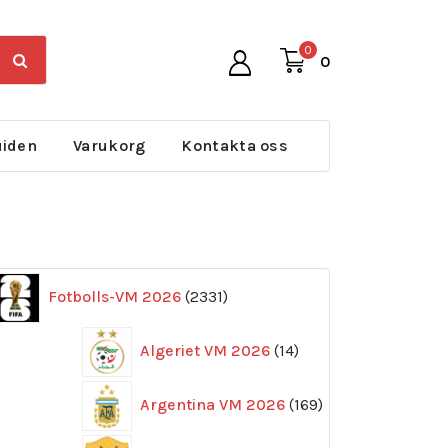
0
0
uiden
Varukorg
Kontakta oss
2331
Fotbolls-VM 2026
2331
produkter
14
Algeriet VM 2026
14
produkter
169
Argentina VM 2026
169
produkter
11