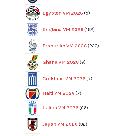
5
Egypten VM 2026
5
produkter
162
England VM 2026
162
produkter
222
Frankrike VM 2026
222
produkter
6
Ghana VM 2026
6
produkter
7
Grekland VM 2026
7
produkter
7
Haiti VM 2026
7
produkter
96
Italien VM 2026
96
produkter
32
Japan VM 2026
32
produkter