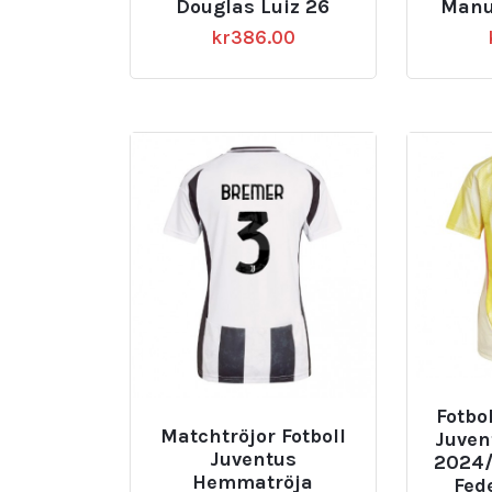
Douglas Luiz 26
Manue
kr
386.00
Fotbo
Matchtröjor Fotboll
Juven
Juventus
2024/
Hemmatröja
Fede