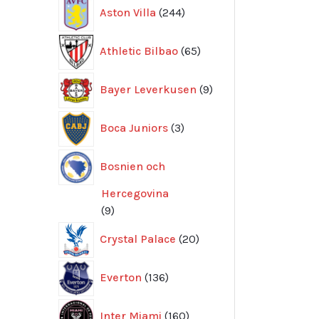
244
Aston Villa
244
produkter
65
Athletic Bilbao
65
produkter
9
Bayer Leverkusen
9
produkter
3
Boca Juniors
3
produkter
Bosnien och
Hercegovina
9
9
produkter
20
Crystal Palace
20
produkter
136
Everton
136
produkter
160
Inter Miami
160