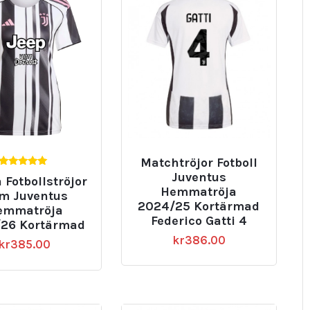
Matchtröjor Fotboll
5.00
Juventus
a Fotbollströjor
av 5
Hemmatröja
m Juventus
2024/25 Kortärmad
emmatröja
Federico Gatti 4
26 Kortärmad
kr
386.00
kr
385.00