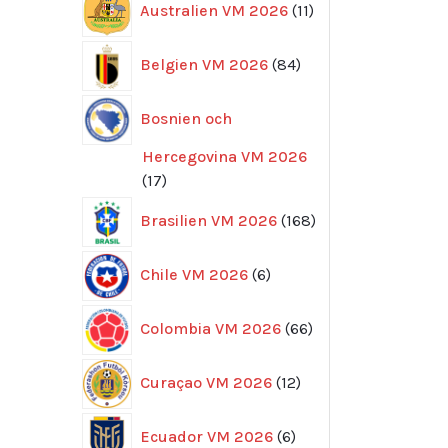
Australien VM 2026
11
produkter
84
Belgien VM 2026
84
produkter
Bosnien och
Hercegovina VM 2026
17
17
produkter
168
Brasilien VM 2026
168
produkter
6
Chile VM 2026
6
produkter
66
Colombia VM 2026
66
produkter
12
Curaçao VM 2026
12
produkter
6
Ecuador VM 2026
6
produkter