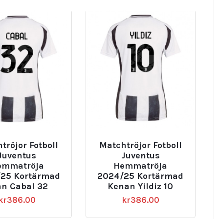
tröjor Fotboll
Matchtröjor Fotboll
Juventus
Juventus
emmatröja
Hemmatröja
25 Kortärmad
2024/25 Kortärmad
an Cabal 32
Kenan Yildiz 10
kr
386.00
kr
386.00