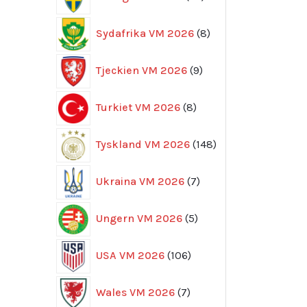
produkter
8
Sydafrika VM 2026
8
produkter
9
Tjeckien VM 2026
9
produkter
8
Turkiet VM 2026
8
produkter
148
Tyskland VM 2026
148
produkter
7
Ukraina VM 2026
7
produkter
5
Ungern VM 2026
5
produkter
106
USA VM 2026
106
produkter
7
Wales VM 2026
7
produkter