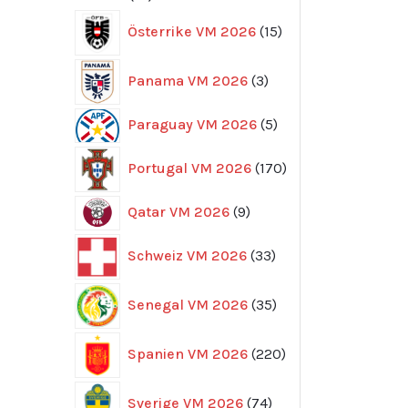
produkter
15
Österrike VM 2026
15
produkter
3
Panama VM 2026
3
produkter
5
Paraguay VM 2026
5
produkter
170
Portugal VM 2026
170
produkter
9
Qatar VM 2026
9
produkter
33
Schweiz VM 2026
33
produkter
35
Senegal VM 2026
35
produkter
220
Spanien VM 2026
220
produkter
74
Sverige VM 2026
74