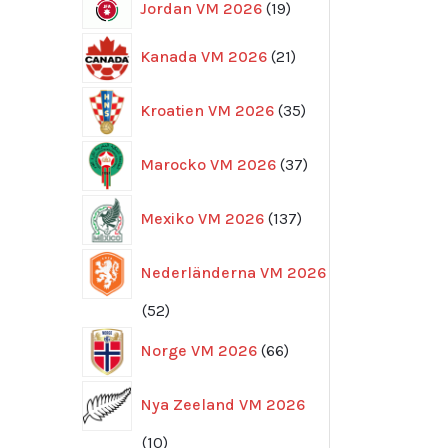
19
Jordan VM 2026
19
produkter
21
Kanada VM 2026
21
produkter
35
Kroatien VM 2026
35
produkter
37
Marocko VM 2026
37
produkter
137
Mexiko VM 2026
137
produkter
Nederländerna VM 2026
52
52
produkter
66
Norge VM 2026
66
produkter
Nya Zeeland VM 2026
10
10