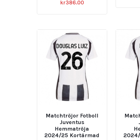
kr
386.00
Matchtröjor Fotboll
Match
Juventus
Hemmatröja
H
2024/25 Kortärmad
2024/