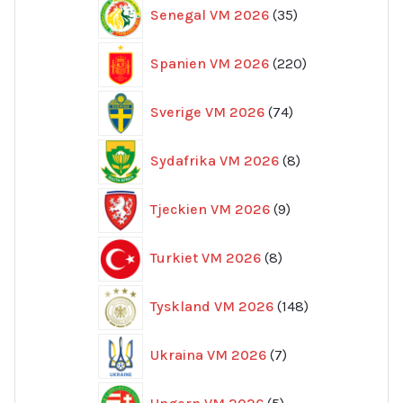
35
Senegal VM 2026
35
produkter
220
Spanien VM 2026
220
produkter
74
Sverige VM 2026
74
produkter
8
Sydafrika VM 2026
8
produkter
9
Tjeckien VM 2026
9
produkter
8
Turkiet VM 2026
8
produkter
148
Tyskland VM 2026
148
produkter
7
Ukraina VM 2026
7
produkter
5