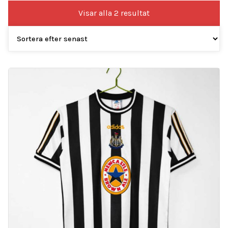
Sortera
Visar alla 2 resultat
efter
senaste