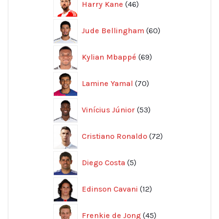
Harry Kane
46
produkter
60
Jude Bellingham
60
produkter
69
Kylian Mbappé
69
produkter
70
Lamine Yamal
70
produkter
53
Vinícius Júnior
53
produkter
72
Cristiano Ronaldo
72
produkter
5
Diego Costa
5
produkter
12
Edinson Cavani
12
produkter
45
Frenkie de Jong
45