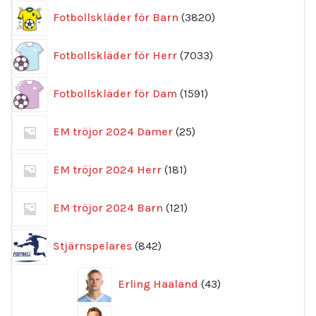
3820
Fotbollskläder för Barn
3820
produkter
7033
Fotbollskläder för Herr
7033
produkter
1591
Fotbollskläder för Dam
1591
produkter
25
EM tröjor 2024 Damer
25
produkter
181
EM tröjor 2024 Herr
181
produkter
121
EM tröjor 2024 Barn
121
produkter
842
Stjärnspelares
842
produkter
43
Erling Haaland
43
produkter
46