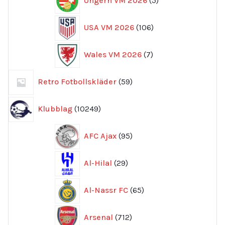
Ungern VM 2026
5
produkter
106
USA VM 2026
106
produkter
7
Wales VM 2026
7
produkter
59
Retro Fotbollskläder
59
produkter
10249
Klubblag
10249
produkter
95
AFC Ajax
95
produkter
29
Al-Hilal
29
produkter
65
Al-Nassr FC
65
produkter
712
Arsenal
712
produkter