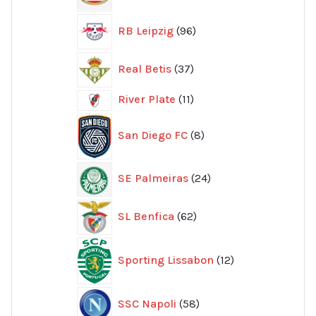
produkter
96
RB Leipzig
96
produkter
37
Real Betis
37
produkter
11
River Plate
11
produkter
8
San Diego FC
8
produkter
24
SE Palmeiras
24
produkter
62
SL Benfica
62
produkter
12
Sporting Lissabon
12
produkter
58
SSC Napoli
58
produkter