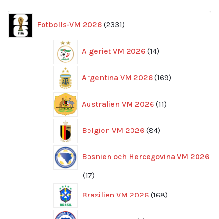
2331
Fotbolls-VM 2026
2331
produkter
14
Algeriet VM 2026
14
produkter
169
Argentina VM 2026
169
produkter
11
Australien VM 2026
11
produkter
84
Belgien VM 2026
84
produkter
Bosnien och Hercegovina VM 2026
17
17
produkter
168
Brasilien VM 2026
168
produkter
6