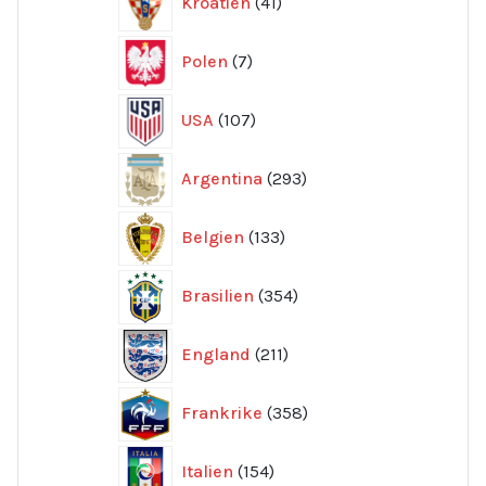
Kroatien
41
produkter
7
Polen
7
produkter
107
USA
107
produkter
293
Argentina
293
produkter
133
Belgien
133
produkter
354
Brasilien
354
produkter
211
England
211
produkter
358
Frankrike
358
produkter
154
Italien
154
produkter