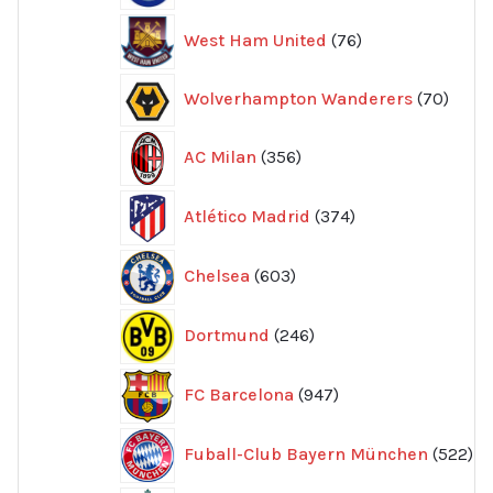
76
West Ham United
76
produkter
70
Wolverhampton Wanderers
70
produ
356
AC Milan
356
produkter
374
Atlético Madrid
374
produkter
603
Chelsea
603
produkter
246
Dortmund
246
produkter
947
FC Barcelona
947
produkter
52
Fuball-Club Bayern München
522
pr