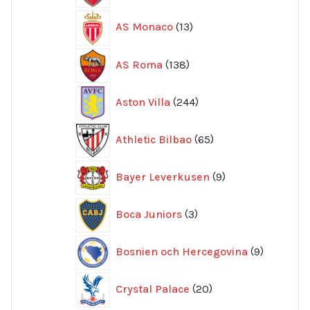
13
AS Monaco
13
produkter
138
AS Roma
138
produkter
244
Aston Villa
244
produkter
65
Athletic Bilbao
65
produkter
9
Bayer Leverkusen
9
produkter
3
Boca Juniors
3
produkter
9
Bosnien och Hercegovina
9
produkte
20
Crystal Palace
20
produkter