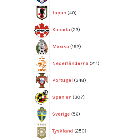
40
Japan
40
produkter
23
Kanada
23
produkter
192
Mexiko
192
produkter
211
Nederländerna
211
produkter
348
Portugal
348
produkter
307
Spanien
307
produkter
56
Sverige
56
produkter
250
Tyskland
250
produkter