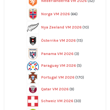
Nederländerna VM 2026
52
produkte
66
Norge VM 2026
66
produkter
10
Nya Zeeland VM 2026
10
produkter
15
Österrike VM 2026
15
produkter
3
Panama VM 2026
3
produkter
5
Paraguay VM 2026
5
produkter
170
Portugal VM 2026
170
produkter
9
Qatar VM 2026
9
produkter
33
Schweiz VM 2026
33
produkter