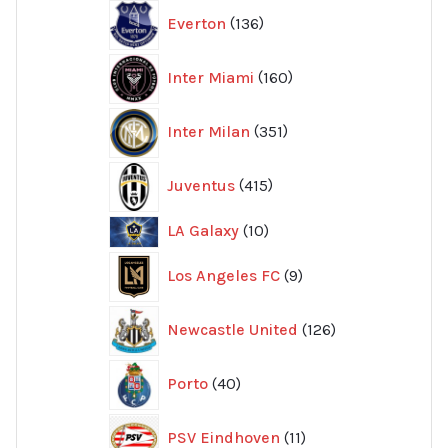
136
Everton
136
produkter
160
Inter Miami
160
produkter
351
Inter Milan
351
produkter
415
Juventus
415
produkter
10
LA Galaxy
10
produkter
9
Los Angeles FC
9
produkter
126
Newcastle United
126
produkter
40
Porto
40
produkter
11
PSV Eindhoven
11