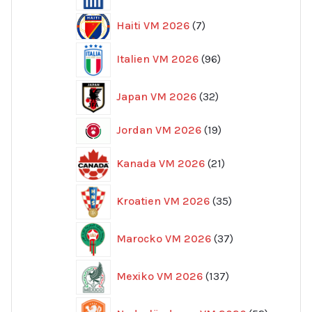
7
Haiti VM 2026
7
produkter
96
Italien VM 2026
96
produkter
32
Japan VM 2026
32
produkter
19
Jordan VM 2026
19
produkter
21
Kanada VM 2026
21
produkter
35
Kroatien VM 2026
35
produkter
37
Marocko VM 2026
37
produkter
137
Mexiko VM 2026
137
produkter
52