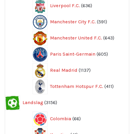
636
Liverpool F.C.
636
produkter
591
Manchester City F.C.
591
produkter
643
Manchester United F.C.
643
produkte
605
Paris Saint-Germain
605
produkter
1137
Real Madrid
1137
produkter
411
Tottenham Hotspur F.C.
411
produkter
3156
Landslag
3156
produkter
66
Colombia
66
produkter
41