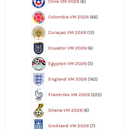
Chile VM 2026
6
produkter
66
Colombia VM 2026
66
produkter
12
Curaçao VM 2026
12
produkter
6
Ecuador VM 2026
6
produkter
5
Egypten VM 2026
5
produkter
162
England VM 2026
162
produkter
222
Frankrike VM 2026
222
produkter
6
Ghana VM 2026
6
produkter
7
Grekland VM 2026
7
produkter