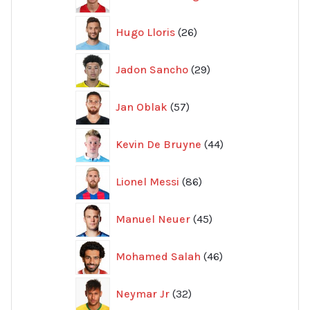
produkter
26
Hugo Lloris
26
produkter
29
Jadon Sancho
29
produkter
57
Jan Oblak
57
produkter
44
Kevin De Bruyne
44
produkter
86
Lionel Messi
86
produkter
45
Manuel Neuer
45
produkter
46
Mohamed Salah
46
produkter
32
Neymar Jr
32
produkter