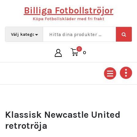
Hoppa
Billiga Fotbollströjor
till
innehåll
Köpa Fotbollskläder med fri frakt
0
0
Klassisk Newcastle United
retrotröja