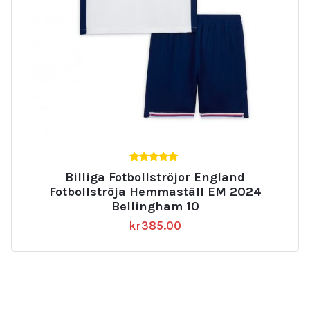
5.00
Billiga Fotbollströjor England
av 5
Fotbollströja Hemmaställ EM 2024
Bellingham 10
kr
385.00