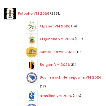
2331
Fotbolls-VM 2026
2331
produkter
14
Algeriet VM 2026
14
produkter
169
Argentina VM 2026
169
produkter
11
Australien VM 2026
11
produkter
84
Belgien VM 2026
84
produkter
Bosnien och Hercegovina VM 2026
17
17
produkter
168
Brasilien VM 2026
168
produkter
6