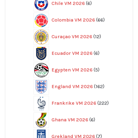
Chile VM 2026
6
produkter
66
Colombia VM 2026
66
produkter
12
Curaçao VM 2026
12
produkter
6
Ecuador VM 2026
6
produkter
5
Egypten VM 2026
5
produkter
162
England VM 2026
162
produkter
222
Frankrike VM 2026
222
produkter
6
Ghana VM 2026
6
produkter
7
Grekland VM 2026
7