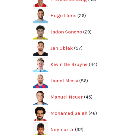
produkter
26
Hugo Lloris
26
produkter
29
Jadon Sancho
29
produkter
57
Jan Oblak
57
produkter
44
Kevin De Bruyne
44
produkter
86
Lionel Messi
86
produkter
45
Manuel Neuer
45
produkter
46
Mohamed Salah
46
produkter
32
Neymar Jr
32
produkter