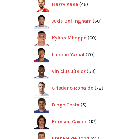
46
Harry Kane
46
produkter
60
Jude Bellingham
60
produkter
69
Kylian Mbappé
69
produkter
70
Lamine Yamal
70
produkter
53
Vinícius Júnior
53
produkter
72
Cristiano Ronaldo
72
produkter
5
Diego Costa
5
produkter
12
Edinson Cavani
12
produkter
45
Frenkie de Jong
45