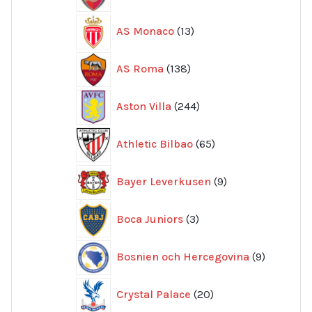
produkter
13
AS Monaco
13
produkter
138
AS Roma
138
produkter
244
Aston Villa
244
produkter
65
Athletic Bilbao
65
produkter
9
Bayer Leverkusen
9
produkter
3
Boca Juniors
3
produkter
9
Bosnien och Hercegovina
9
produkte
20
Crystal Palace
20
produkter