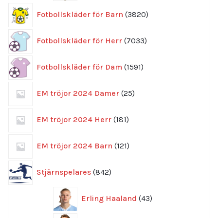
3820
Fotbollskläder för Barn
3820
produkter
7033
Fotbollskläder för Herr
7033
produkter
1591
Fotbollskläder för Dam
1591
produkter
25
EM tröjor 2024 Damer
25
produkter
181
EM tröjor 2024 Herr
181
produkter
121
EM tröjor 2024 Barn
121
produkter
842
Stjärnspelares
842
produkter
43
Erling Haaland
43
produkter