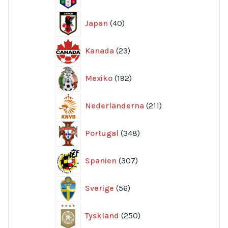
produkter
40
Japan
40
produkter
23
Kanada
23
produkter
192
Mexiko
192
produkter
211
Nederländerna
211
produkter
348
Portugal
348
produkter
307
Spanien
307
produkter
56
Sverige
56
produkter
250
Tyskland
250
produkter