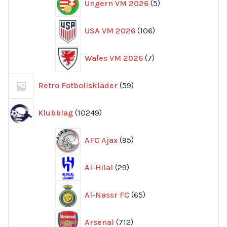
Ungern VM 2026
5
produkter
106
USA VM 2026
106
produkter
7
Wales VM 2026
7
produkter
59
Retro Fotbollskläder
59
produkter
10249
Klubblag
10249
produkter
95
AFC Ajax
95
produkter
29
Al-Hilal
29
produkter
65
Al-Nassr FC
65
produkter
712
Arsenal
712