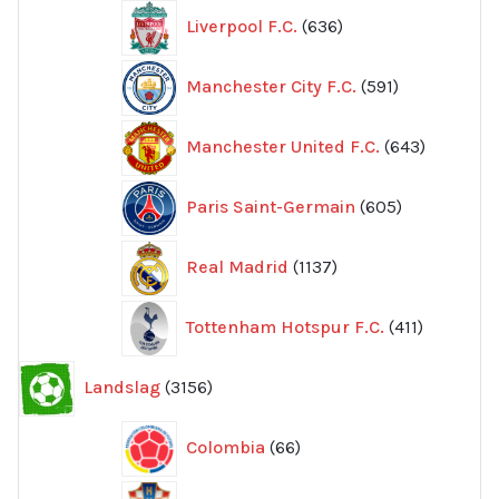
636
Liverpool F.C.
636
produkter
591
Manchester City F.C.
591
produkter
643
Manchester United F.C.
643
produkte
605
Paris Saint-Germain
605
produkter
1137
Real Madrid
1137
produkter
411
Tottenham Hotspur F.C.
411
produkter
3156
Landslag
3156
produkter
66
Colombia
66
produkter
41