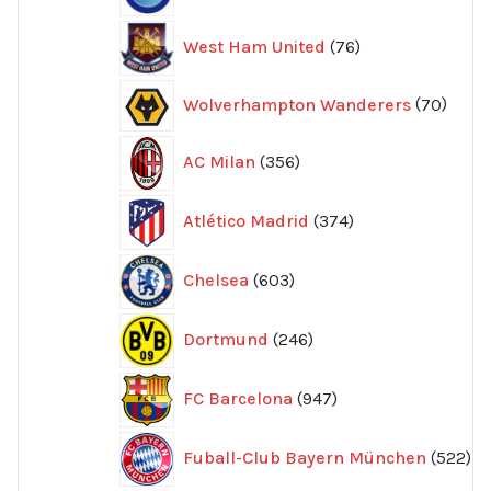
76
West Ham United
76
produkter
70
Wolverhampton Wanderers
70
produ
356
AC Milan
356
produkter
374
Atlético Madrid
374
produkter
603
Chelsea
603
produkter
246
Dortmund
246
produkter
947
FC Barcelona
947
produkter
52
Fuball-Club Bayern München
522
pr