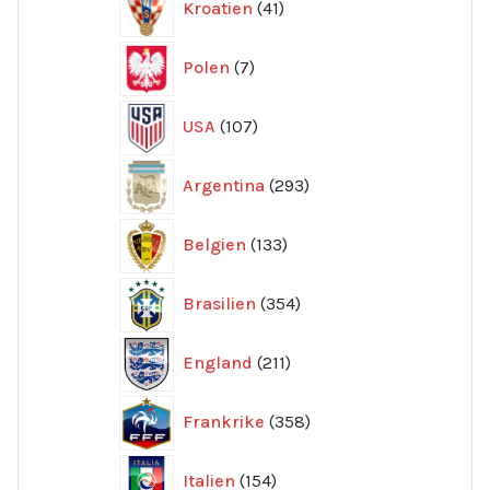
Kroatien
41
produkter
7
Polen
7
produkter
107
USA
107
produkter
293
Argentina
293
produkter
133
Belgien
133
produkter
354
Brasilien
354
produkter
211
England
211
produkter
358
Frankrike
358
produkter
154
Italien
154