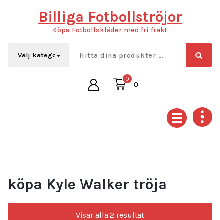
Hoppa
Billiga Fotbollströjor
till
innehåll
Köpa Fotbollskläder med fri frakt
0
0
köpa Kyle Walker tröja
Sortera
Visar alla 2 resultat