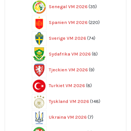
35
Senegal VM 2026
35
produkter
220
Spanien VM 2026
220
produkter
74
Sverige VM 2026
74
produkter
8
Sydafrika VM 2026
8
produkter
9
Tjeckien VM 2026
9
produkter
8
Turkiet VM 2026
8
produkter
148
Tyskland VM 2026
148
produkter
7
Ukraina VM 2026
7
produkter
5