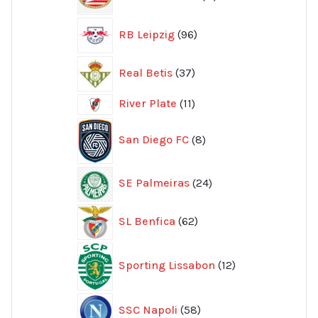
produkter
96
RB Leipzig
96
produkter
37
Real Betis
37
produkter
11
River Plate
11
produkter
8
San Diego FC
8
produkter
24
SE Palmeiras
24
produkter
62
SL Benfica
62
produkter
12
Sporting Lissabon
12
produkter
58
SSC Napoli
58
produkter