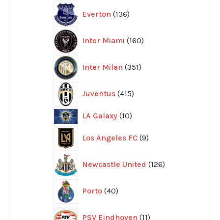
136
Everton
136
produkter
160
Inter Miami
160
produkter
351
Inter Milan
351
produkter
415
Juventus
415
produkter
10
LA Galaxy
10
produkter
9
Los Angeles FC
9
produkter
126
Newcastle United
126
produkter
40
Porto
40
produkter
11
PSV Eindhoven
11