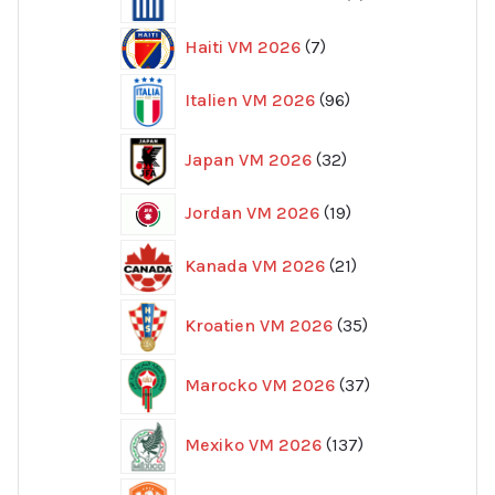
produkter
7
Haiti VM 2026
7
produkter
96
Italien VM 2026
96
produkter
32
Japan VM 2026
32
produkter
19
Jordan VM 2026
19
produkter
21
Kanada VM 2026
21
produkter
35
Kroatien VM 2026
35
produkter
37
Marocko VM 2026
37
produkter
137
Mexiko VM 2026
137
produkter
52