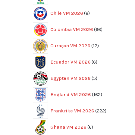
produkter
6
Chile VM 2026
6
produkter
66
Colombia VM 2026
66
produkter
12
Curaçao VM 2026
12
produkter
6
Ecuador VM 2026
6
produkter
5
Egypten VM 2026
5
produkter
162
England VM 2026
162
produkter
222
Frankrike VM 2026
222
produkter
6
Ghana VM 2026
6
produkter