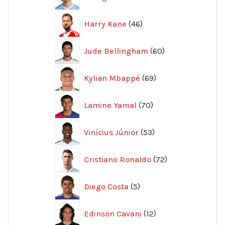
produkter
46
Harry Kane
46
produkter
60
Jude Bellingham
60
produkter
69
Kylian Mbappé
69
produkter
70
Lamine Yamal
70
produkter
53
Vinícius Júnior
53
produkter
72
Cristiano Ronaldo
72
produkter
5
Diego Costa
5
produkter
12
Edinson Cavani
12
produkter