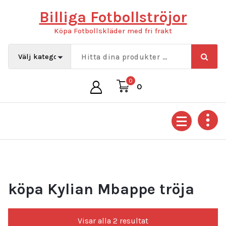
Hoppa
Billiga Fotbollströjor
till
innehåll
Köpa Fotbollskläder med fri frakt
0
0
köpa Kylian Mbappe tröja
Sortera
Visar alla 2 resultat