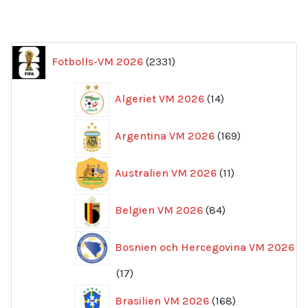
2331
Fotbolls-VM 2026
2331
produkter
14
Algeriet VM 2026
14
produkter
169
Argentina VM 2026
169
produkter
11
Australien VM 2026
11
produkter
84
Belgien VM 2026
84
produkter
Bosnien och Hercegovina VM 2026
17
17
produkter
168
Brasilien VM 2026
168