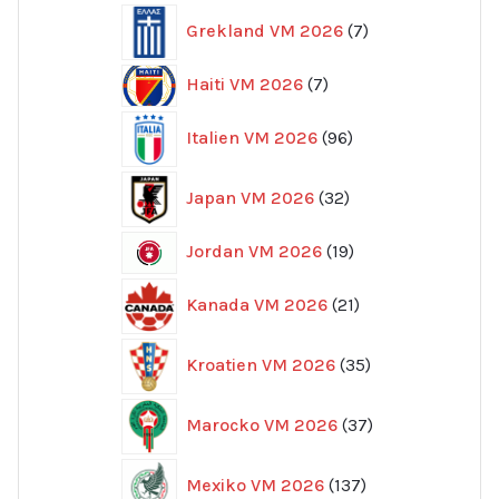
7
Grekland VM 2026
7
produkter
7
Haiti VM 2026
7
produkter
96
Italien VM 2026
96
produkter
32
Japan VM 2026
32
produkter
19
Jordan VM 2026
19
produkter
21
Kanada VM 2026
21
produkter
35
Kroatien VM 2026
35
produkter
37
Marocko VM 2026
37
produkter
137
Mexiko VM 2026
137
produkter