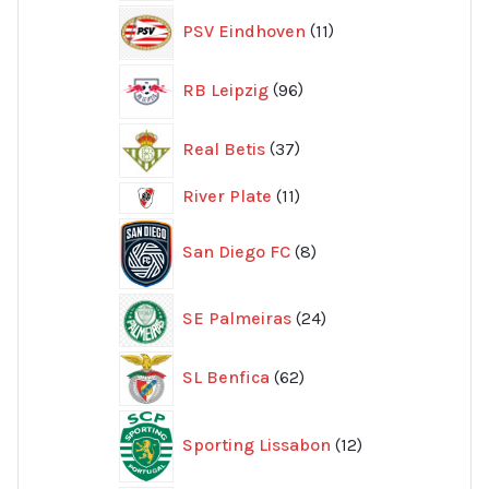
11
PSV Eindhoven
11
produkter
96
RB Leipzig
96
produkter
37
Real Betis
37
produkter
11
River Plate
11
produkter
8
San Diego FC
8
produkter
24
SE Palmeiras
24
produkter
62
SL Benfica
62
produkter
12
Sporting Lissabon
12
produkter