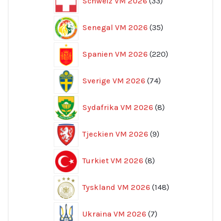
Schweiz VM 2026
33
produkter
35
Senegal VM 2026
35
produkter
220
Spanien VM 2026
220
produkter
74
Sverige VM 2026
74
produkter
8
Sydafrika VM 2026
8
produkter
9
Tjeckien VM 2026
9
produkter
8
Turkiet VM 2026
8
produkter
148
Tyskland VM 2026
148
produkter
7
Ukraina VM 2026
7
produkter