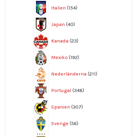
154
Italien
154
produkter
40
Japan
40
produkter
23
Kanada
23
produkter
192
Mexiko
192
produkter
211
Nederländerna
211
produkter
348
Portugal
348
produkter
307
Spanien
307
produkter
56
Sverige
56
produkter
250