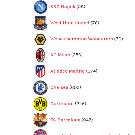
58
SSC Napoli
58
produkter
76
West Ham United
76
produkter
70
Wolverhampton Wanderers
70
produ
356
AC Milan
356
produkter
374
Atlético Madrid
374
produkter
603
Chelsea
603
produkter
246
Dortmund
246
produkter
947
FC Barcelona
947
produkter
52