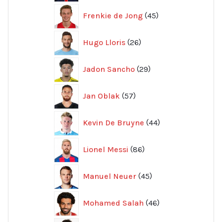
45
Frenkie de Jong
45
produkter
26
Hugo Lloris
26
produkter
29
Jadon Sancho
29
produkter
57
Jan Oblak
57
produkter
44
Kevin De Bruyne
44
produkter
86
Lionel Messi
86
produkter
45
Manuel Neuer
45
produkter
46
Mohamed Salah
46
produkter