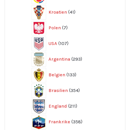
41
Kroatien
41
produkter
7
Polen
7
produkter
107
USA
107
produkter
293
Argentina
293
produkter
133
Belgien
133
produkter
354
Brasilien
354
produkter
211
England
211
produkter
358
Frankrike
358
produkter