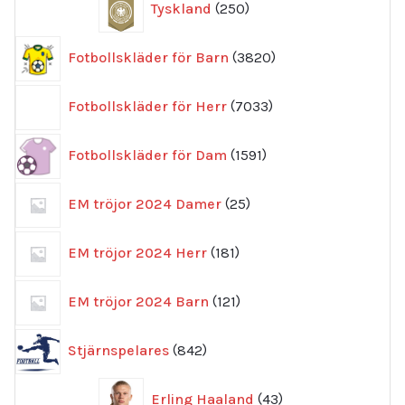
Tyskland
250
produkter
3820
Fotbollskläder för Barn
3820
produkter
7033
Fotbollskläder för Herr
7033
produkter
1591
Fotbollskläder för Dam
1591
produkter
25
EM tröjor 2024 Damer
25
produkter
181
EM tröjor 2024 Herr
181
produkter
121
EM tröjor 2024 Barn
121
produkter
842
Stjärnspelares
842
produkter
43
Erling Haaland
43