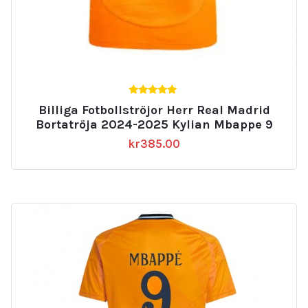
5.00
Billiga Fotbollströjor Herr Real Madrid
av 5
Bortatröja 2024-2025 Kylian Mbappe 9
kr
385.00