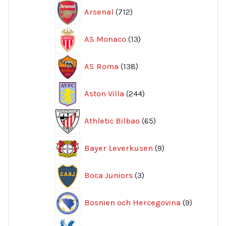
712
Arsenal
712
produkter
13
AS Monaco
13
produkter
138
AS Roma
138
produkter
244
Aston Villa
244
produkter
65
Athletic Bilbao
65
produkter
9
Bayer Leverkusen
9
produkter
3
Boca Juniors
3
produkter
9
Bosnien och Hercegovina
9
produkte
20