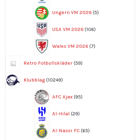
5
Ungern VM 2026
5
produkter
106
USA VM 2026
106
produkter
7
Wales VM 2026
7
produkter
59
Retro Fotbollskläder
59
produkter
10249
Klubblag
10249
produkter
95
AFC Ajax
95
produkter
29
Al-Hilal
29
produkter
65
Al-Nassr FC
65
produkter