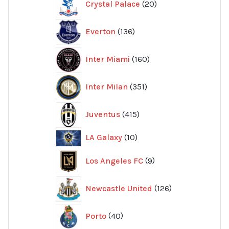
Crystal Palace
20
produkter
136
Everton
136
produkter
160
Inter Miami
160
produkter
351
Inter Milan
351
produkter
415
Juventus
415
produkter
10
LA Galaxy
10
produkter
9
Los Angeles FC
9
produkter
126
Newcastle United
126
produkter
40
Porto
40
produkter