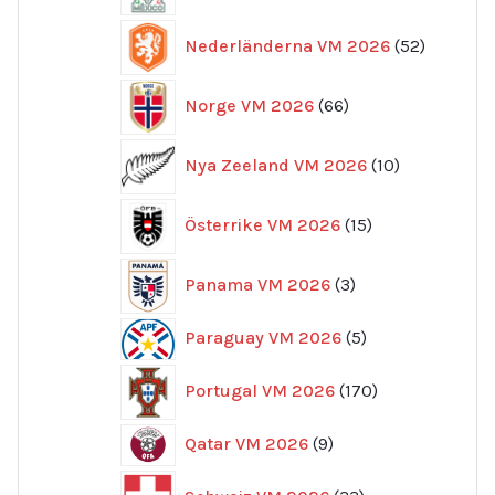
52
Nederländerna VM 2026
52
produkte
66
Norge VM 2026
66
produkter
10
Nya Zeeland VM 2026
10
produkter
15
Österrike VM 2026
15
produkter
3
Panama VM 2026
3
produkter
5
Paraguay VM 2026
5
produkter
170
Portugal VM 2026
170
produkter
9
Qatar VM 2026
9
produkter
33