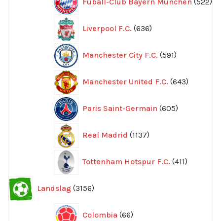
Fuball-Club Bayern München
522
pr
636
Liverpool F.C.
636
produkter
591
Manchester City F.C.
591
produkter
643
Manchester United F.C.
643
produkte
605
Paris Saint-Germain
605
produkter
1137
Real Madrid
1137
produkter
411
Tottenham Hotspur F.C.
411
produkter
3156
Landslag
3156
produkter
66
Colombia
66
produkter