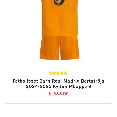
5.00
Fotbollsset Barn Real Madrid Bortatröja
av 5
2024-2025 Kylian Mbappe 9
kr
338.00