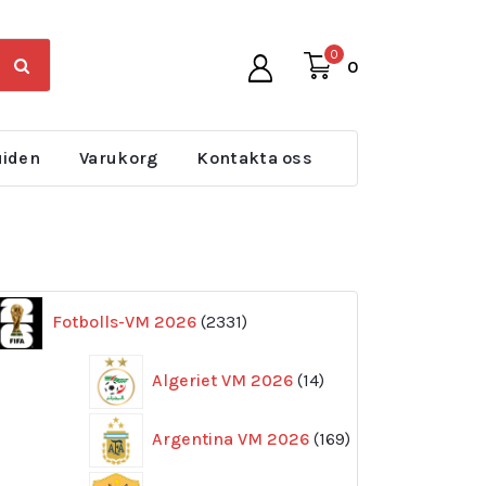
0
0
uiden
Varukorg
Kontakta oss
2331
Fotbolls-VM 2026
2331
produkter
14
Algeriet VM 2026
14
produkter
169
Argentina VM 2026
169
produkter
11