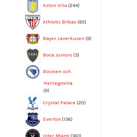
244
Aston Villa
244
produkter
65
Athletic Bilbao
65
produkter
9
Bayer Leverkusen
9
produkter
3
Boca Juniors
3
produkter
Bosnien och
Hercegovina
9
9
produkter
20
Crystal Palace
20
produkter
136
Everton
136
produkter
160
Inter Miami
160