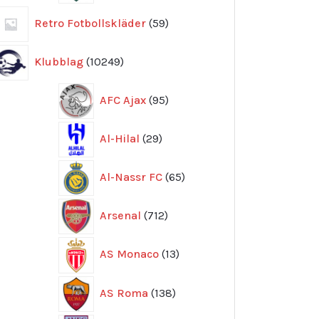
59
Retro Fotbollskläder
59
produkter
10249
Klubblag
10249
produkter
95
AFC Ajax
95
produkter
29
Al-Hilal
29
produkter
65
Al-Nassr FC
65
produkter
712
Arsenal
712
produkter
13
AS Monaco
13
produkter
138
AS Roma
138
produkter