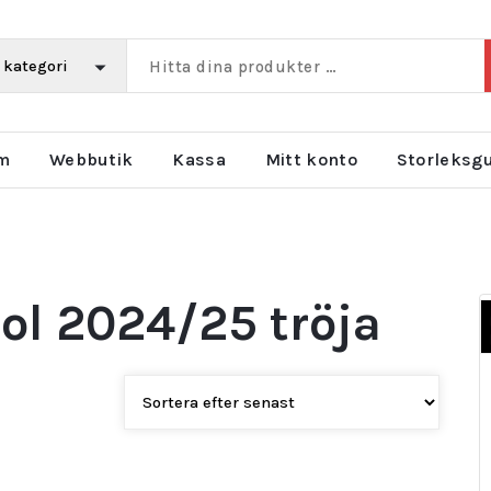
m
Webbutik
Kassa
Mitt konto
Storleksg
ol 2024/25 tröja