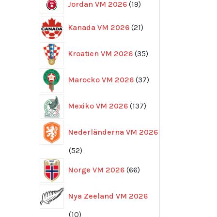
19
Jordan VM 2026
19
produkter
21
Kanada VM 2026
21
produkter
35
Kroatien VM 2026
35
produkter
37
Marocko VM 2026
37
produkter
137
Mexiko VM 2026
137
produkter
Nederländerna VM 2026
52
52
produkter
66
Norge VM 2026
66
produkter
Nya Zeeland VM 2026
10
10