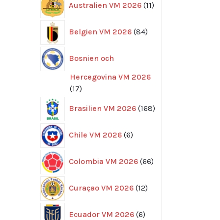
Australien VM 2026
11
produkter
84
Belgien VM 2026
84
produkter
Bosnien och
Hercegovina VM 2026
17
17
produkter
168
Brasilien VM 2026
168
produkter
6
Chile VM 2026
6
produkter
66
Colombia VM 2026
66
produkter
12
Curaçao VM 2026
12
produkter
6
Ecuador VM 2026
6
produkter