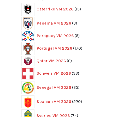
produkter
15
Österrike VM 2026
15
produkter
3
Panama VM 2026
3
produkter
5
Paraguay VM 2026
5
produkter
170
Portugal VM 2026
170
produkter
9
Qatar VM 2026
9
produkter
33
Schweiz VM 2026
33
produkter
35
Senegal VM 2026
35
produkter
220
Spanien VM 2026
220
produkter
74
Sverige VM 2026
74