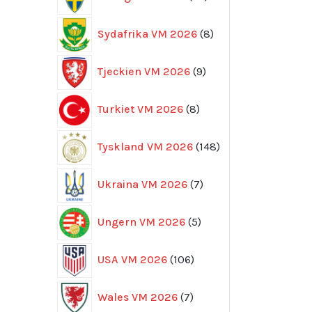
produkter
8
Sydafrika VM 2026
8
produkter
9
Tjeckien VM 2026
9
produkter
8
Turkiet VM 2026
8
produkter
148
Tyskland VM 2026
148
produkter
7
Ukraina VM 2026
7
produkter
5
Ungern VM 2026
5
produkter
106
USA VM 2026
106
produkter
7
Wales VM 2026
7
produkter