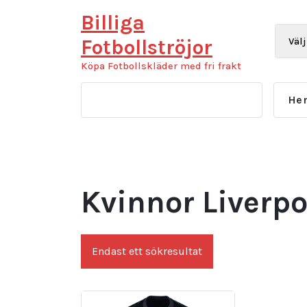
Hoppa
Billiga
till
innehåll
Fotbollströjor
Köpa Fotbollskläder med fri frakt
He
Kvinnor Liverpo
Endast ett sökresultat