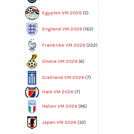
5
Egypten VM 2026
5
produkter
162
England VM 2026
162
produkter
222
Frankrike VM 2026
222
produkter
6
Ghana VM 2026
6
produkter
7
Grekland VM 2026
7
produkter
7
Haiti VM 2026
7
produkter
96
Italien VM 2026
96
produkter
32
Japan VM 2026
32
produkter