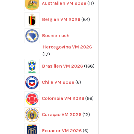
Australien VM 2026
11
produkter
84
Belgien VM 2026
84
produkter
Bosnien och
Hercegovina VM 2026
17
17
produkter
168
Brasilien VM 2026
168
produkter
6
Chile VM 2026
6
produkter
66
Colombia VM 2026
66
produkter
12
Curaçao VM 2026
12
produkter
6
Ecuador VM 2026
6
produkter