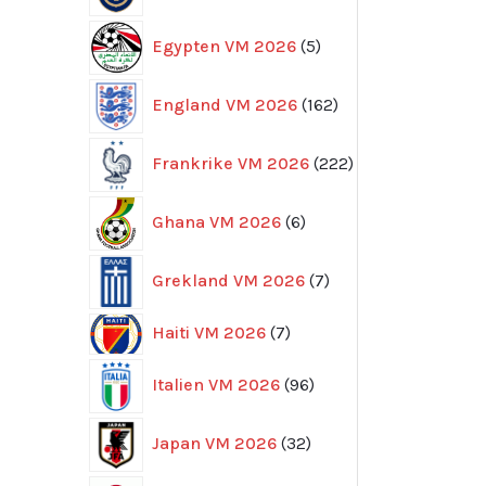
5
Egypten VM 2026
5
produkter
162
England VM 2026
162
produkter
222
Frankrike VM 2026
222
produkter
6
Ghana VM 2026
6
produkter
7
Grekland VM 2026
7
produkter
7
Haiti VM 2026
7
produkter
96
Italien VM 2026
96
produkter
32
Japan VM 2026
32
produkter