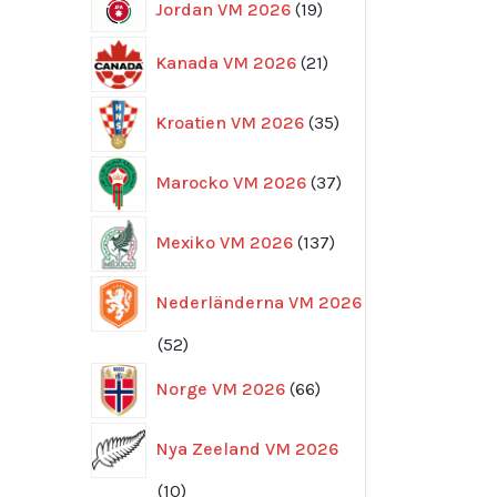
19
Jordan VM 2026
19
produkter
21
Kanada VM 2026
21
produkter
35
Kroatien VM 2026
35
produkter
37
Marocko VM 2026
37
produkter
137
Mexiko VM 2026
137
produkter
Nederländerna VM 2026
52
52
produkter
66
Norge VM 2026
66
produkter
Nya Zeeland VM 2026
10
10