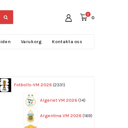
0
0
uiden
Varukorg
Kontakta oss
2331
Fotbolls-VM 2026
2331
produkter
14
Algeriet VM 2026
14
produkter
169
Argentina VM 2026
169
produkter
11