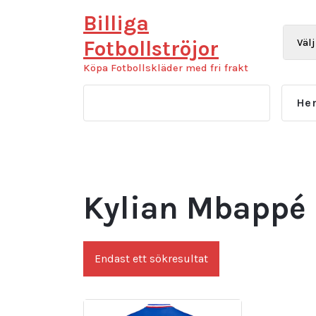
Hoppa
Billiga
till
innehåll
Fotbollströjor
Köpa Fotbollskläder med fri frakt
He
Kylian Mbappé 
Endast ett sökresultat