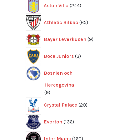
244
Aston Villa
244
produkter
65
Athletic Bilbao
65
produkter
9
Bayer Leverkusen
9
produkter
3
Boca Juniors
3
produkter
Bosnien och
Hercegovina
9
9
produkter
20
Crystal Palace
20
produkter
136
Everton
136
produkter
160
Inter Miami
160