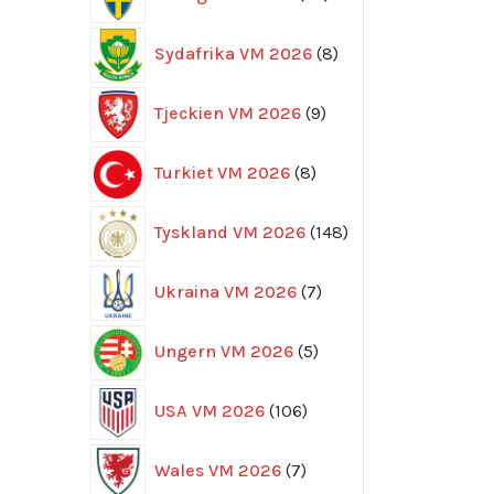
produkter
8
Sydafrika VM 2026
8
produkter
9
Tjeckien VM 2026
9
produkter
8
Turkiet VM 2026
8
produkter
148
Tyskland VM 2026
148
produkter
7
Ukraina VM 2026
7
produkter
5
Ungern VM 2026
5
produkter
106
USA VM 2026
106
produkter
7
Wales VM 2026
7
produkter