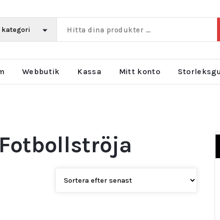
m
Webbutik
Kassa
Mitt konto
Storleksg
Fotbollströja