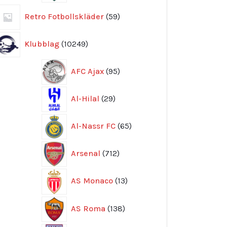
59
Retro Fotbollskläder
59
produkter
10249
Klubblag
10249
produkter
95
AFC Ajax
95
produkter
29
Al-Hilal
29
produkter
65
Al-Nassr FC
65
produkter
712
Arsenal
712
produkter
13
AS Monaco
13
produkter
138
AS Roma
138
produkter