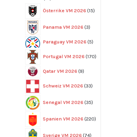
produkter
15
Österrike VM 2026
15
produkter
3
Panama VM 2026
3
produkter
5
Paraguay VM 2026
5
produkter
170
Portugal VM 2026
170
produkter
9
Qatar VM 2026
9
produkter
33
Schweiz VM 2026
33
produkter
35
Senegal VM 2026
35
produkter
220
Spanien VM 2026
220
produkter
74
Sverige VM 2026
74