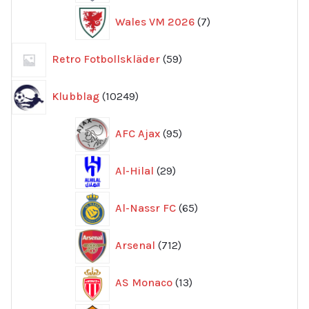
7
Wales VM 2026
7
produkter
59
Retro Fotbollskläder
59
produkter
10249
Klubblag
10249
produkter
95
AFC Ajax
95
produkter
29
Al-Hilal
29
produkter
65
Al-Nassr FC
65
produkter
712
Arsenal
712
produkter
13
AS Monaco
13
produkter