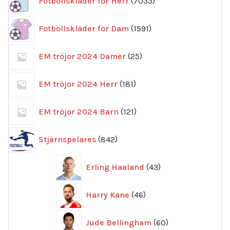
Fotbollskläder för Herr
7033
produkter
1591
Fotbollskläder för Dam
1591
produkter
25
EM tröjor 2024 Damer
25
produkter
181
EM tröjor 2024 Herr
181
produkter
121
EM tröjor 2024 Barn
121
produkter
842
Stjärnspelares
842
produkter
43
Erling Haaland
43
produkter
46
Harry Kane
46
produkter
60
Jude Bellingham
60
produkter