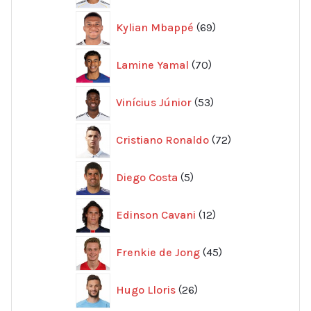
69
Kylian Mbappé
69
produkter
70
Lamine Yamal
70
produkter
53
Vinícius Júnior
53
produkter
72
Cristiano Ronaldo
72
produkter
5
Diego Costa
5
produkter
12
Edinson Cavani
12
produkter
45
Frenkie de Jong
45
produkter
26
Hugo Lloris
26
produkter