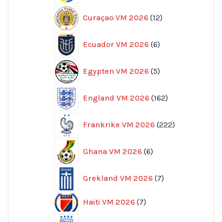
12
Curaçao VM 2026
12
produkter
6
Ecuador VM 2026
6
produkter
5
Egypten VM 2026
5
produkter
162
England VM 2026
162
produkter
222
Frankrike VM 2026
222
produkter
6
Ghana VM 2026
6
produkter
7
Grekland VM 2026
7
produkter
7
Haiti VM 2026
7
produkter
96