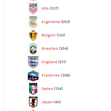
107
USA
107
produkter
293
Argentina
293
produkter
133
Belgien
133
produkter
354
Brasilien
354
produkter
211
England
211
produkter
358
Frankrike
358
produkter
154
Italien
154
produkter
40
Japan
40
produkter