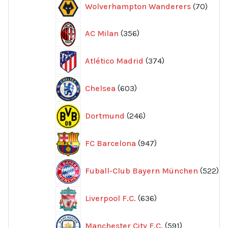
70
Wolverhampton Wanderers
70
produ
356
AC Milan
356
produkter
374
Atlético Madrid
374
produkter
603
Chelsea
603
produkter
246
Dortmund
246
produkter
947
FC Barcelona
947
produkter
52
Fuball-Club Bayern München
522
pr
636
Liverpool F.C.
636
produkter
591
Manchester City F.C.
591