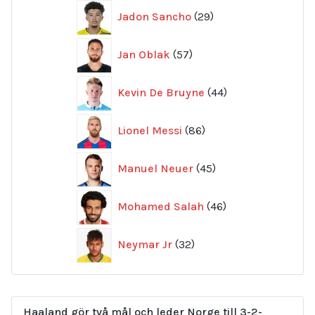
29
Jadon Sancho
29
produkter
57
Jan Oblak
57
produkter
44
Kevin De Bruyne
44
produkter
86
Lionel Messi
86
produkter
45
Manuel Neuer
45
produkter
46
Mohamed Salah
46
produkter
32
Neymar Jr
32
produkter
Haaland gör två mål och leder Norge till 3-2-