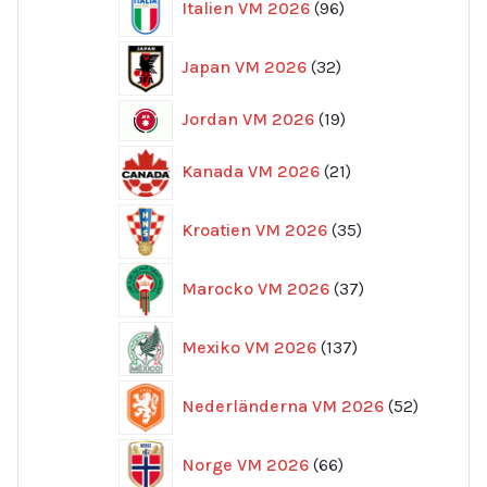
Italien VM 2026
96
produkter
32
Japan VM 2026
32
produkter
19
Jordan VM 2026
19
produkter
21
Kanada VM 2026
21
produkter
35
Kroatien VM 2026
35
produkter
37
Marocko VM 2026
37
produkter
137
Mexiko VM 2026
137
produkter
52
Nederländerna VM 2026
52
produkte
66
Norge VM 2026
66
produkter