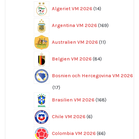
14
Algeriet VM 2026
14
produkter
169
Argentina VM 2026
169
produkter
11
Australien VM 2026
11
produkter
84
Belgien VM 2026
84
produkter
Bosnien och Hercegovina VM 2026
17
17
produkter
168
Brasilien VM 2026
168
produkter
6
Chile VM 2026
6
produkter
66
Colombia VM 2026
66
produkter