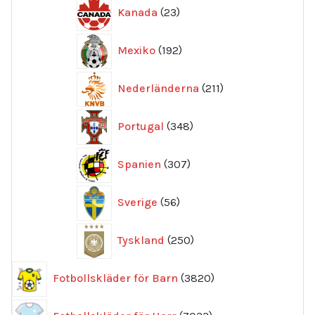
23
Kanada
23
produkter
192
Mexiko
192
produkter
211
Nederländerna
211
produkter
348
Portugal
348
produkter
307
Spanien
307
produkter
56
Sverige
56
produkter
250
Tyskland
250
produkter
3820
Fotbollskläder för Barn
3820
produkter
7033