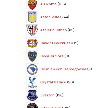
138
AS Roma
138
produkter
244
Aston Villa
244
produkter
65
Athletic Bilbao
65
produkter
9
Bayer Leverkusen
9
produkter
3
Boca Juniors
3
produkter
9
Bosnien och Hercegovina
9
produkte
20
Crystal Palace
20
produkter
136
Everton
136
produkter
160
Inter Miami
160