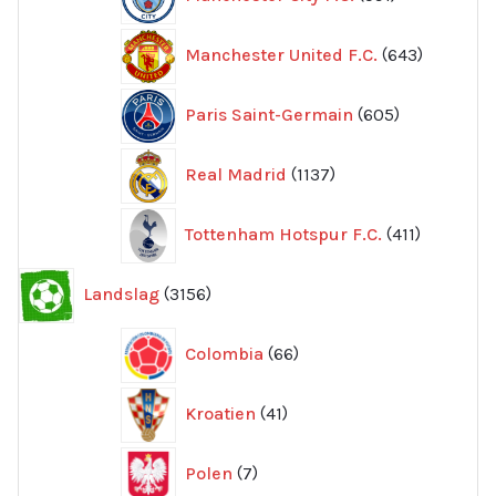
produkter
643
Manchester United F.C.
643
produkte
605
Paris Saint-Germain
605
produkter
1137
Real Madrid
1137
produkter
411
Tottenham Hotspur F.C.
411
produkter
3156
Landslag
3156
produkter
66
Colombia
66
produkter
41
Kroatien
41
produkter
7
Polen
7
produkter