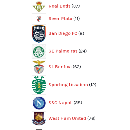
37
Real Betis
37
produkter
11
River Plate
11
produkter
8
San Diego FC
8
produkter
24
SE Palmeiras
24
produkter
62
SL Benfica
62
produkter
12
Sporting Lissabon
12
produkter
58
SSC Napoli
58
produkter
76
West Ham United
76
produkter