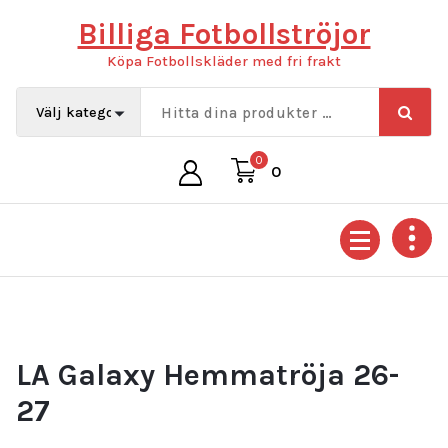
Hoppa
Billiga Fotbollströjor
till
innehåll
Köpa Fotbollskläder med fri frakt
0
0
LA Galaxy Hemmatröja 26-
27