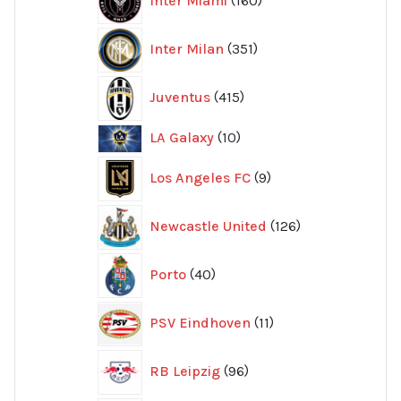
produkter
351
Inter Milan
351
produkter
415
Juventus
415
produkter
10
LA Galaxy
10
produkter
9
Los Angeles FC
9
produkter
126
Newcastle United
126
produkter
40
Porto
40
produkter
11
PSV Eindhoven
11
produkter
96
RB Leipzig
96
produkter