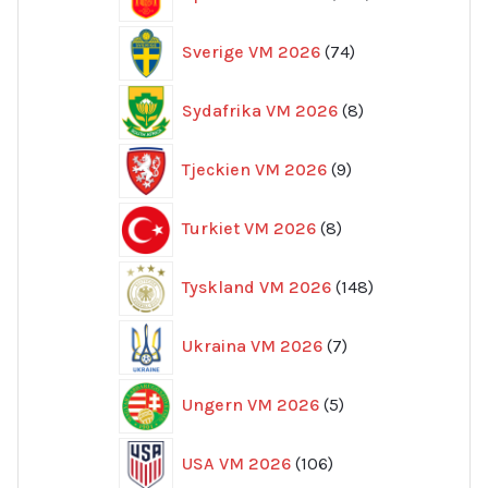
produkter
74
Sverige VM 2026
74
produkter
8
Sydafrika VM 2026
8
produkter
9
Tjeckien VM 2026
9
produkter
8
Turkiet VM 2026
8
produkter
148
Tyskland VM 2026
148
produkter
7
Ukraina VM 2026
7
produkter
5
Ungern VM 2026
5
produkter
106
USA VM 2026
106
produkter