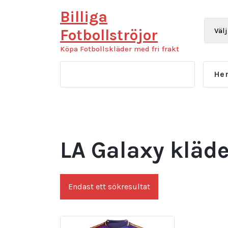
Hoppa
Billiga
till
innehåll
Fotbollströjor
Köpa Fotbollskläder med fri frakt
He
LA Galaxy kläde
Endast ett sökresultat