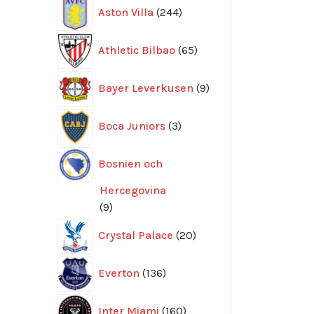
244
Aston Villa
244
produkter
65
Athletic Bilbao
65
produkter
9
Bayer Leverkusen
9
produkter
3
Boca Juniors
3
produkter
Bosnien och
Hercegovina
9
9
produkter
20
Crystal Palace
20
produkter
136
Everton
136
produkter
160
Inter Miami
160