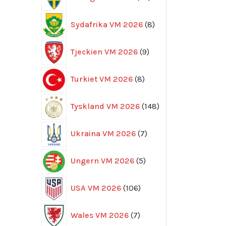
produkter
8
Sydafrika VM 2026
8
produkter
9
Tjeckien VM 2026
9
produkter
8
Turkiet VM 2026
8
produkter
148
Tyskland VM 2026
148
produkter
7
Ukraina VM 2026
7
produkter
5
Ungern VM 2026
5
produkter
106
USA VM 2026
106
produkter
7
Wales VM 2026
7
produkter