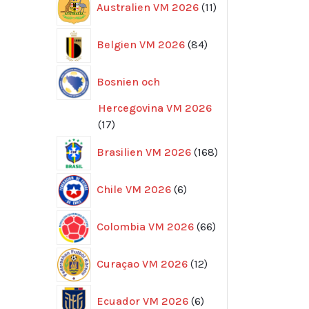
Australien VM 2026
11
produkter
84
Belgien VM 2026
84
produkter
Bosnien och
Hercegovina VM 2026
17
17
produkter
168
Brasilien VM 2026
168
produkter
6
Chile VM 2026
6
produkter
66
Colombia VM 2026
66
produkter
12
Curaçao VM 2026
12
produkter
6
Ecuador VM 2026
6
produkter