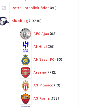
59
Retro Fotbollskläder
59
produkter
10249
Klubblag
10249
produkter
95
AFC Ajax
95
produkter
29
Al-Hilal
29
produkter
65
Al-Nassr FC
65
produkter
712
Arsenal
712
produkter
13
AS Monaco
13
produkter
138
AS Roma
138
produkter