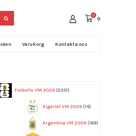
0
0
uiden
Varukorg
Kontakta oss
2331
Fotbolls-VM 2026
2331
produkter
14
Algeriet VM 2026
14
produkter
169
Argentina VM 2026
169
produkter
11