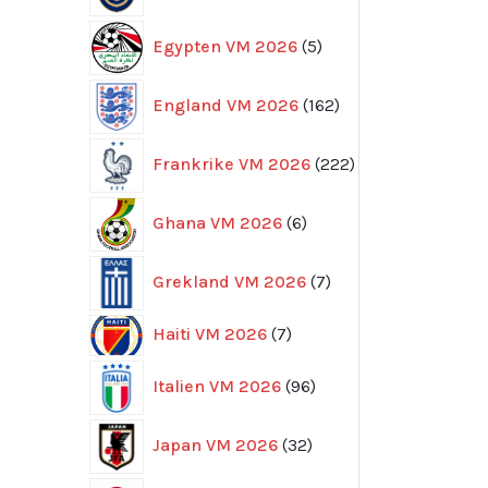
5
Egypten VM 2026
5
produkter
162
England VM 2026
162
produkter
222
Frankrike VM 2026
222
produkter
6
Ghana VM 2026
6
produkter
7
Grekland VM 2026
7
produkter
7
Haiti VM 2026
7
produkter
96
Italien VM 2026
96
produkter
32
Japan VM 2026
32
produkter