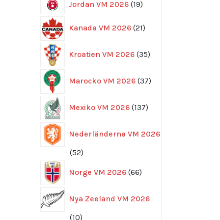
19
Jordan VM 2026
19
produkter
21
Kanada VM 2026
21
produkter
35
Kroatien VM 2026
35
produkter
37
Marocko VM 2026
37
produkter
137
Mexiko VM 2026
137
produkter
Nederländerna VM 2026
52
52
produkter
66
Norge VM 2026
66
produkter
Nya Zeeland VM 2026
10
10