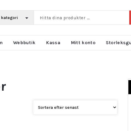
m
Webbutik
Kassa
Mitt konto
Storleksg
r