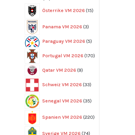
produkter
15
Österrike VM 2026
15
produkter
3
Panama VM 2026
3
produkter
5
Paraguay VM 2026
5
produkter
170
Portugal VM 2026
170
produkter
9
Qatar VM 2026
9
produkter
33
Schweiz VM 2026
33
produkter
35
Senegal VM 2026
35
produkter
220
Spanien VM 2026
220
produkter
74
Sverige VM 2026
74