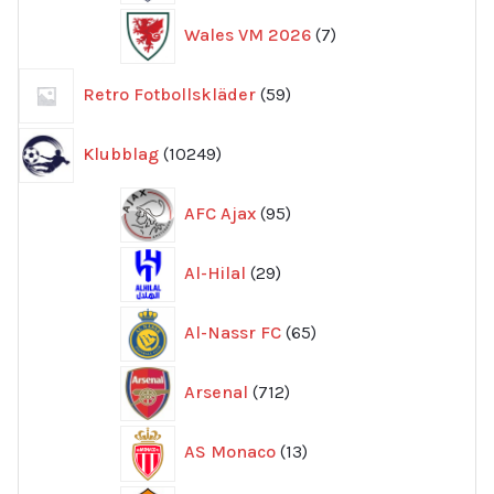
7
Wales VM 2026
7
produkter
59
Retro Fotbollskläder
59
produkter
10249
Klubblag
10249
produkter
95
AFC Ajax
95
produkter
29
Al-Hilal
29
produkter
65
Al-Nassr FC
65
produkter
712
Arsenal
712
produkter
13
AS Monaco
13
produkter