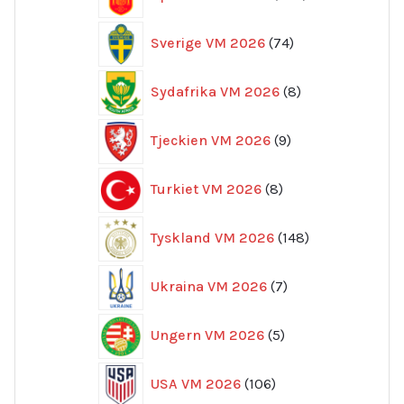
produkter
74
Sverige VM 2026
74
produkter
8
Sydafrika VM 2026
8
produkter
9
Tjeckien VM 2026
9
produkter
8
Turkiet VM 2026
8
produkter
148
Tyskland VM 2026
148
produkter
7
Ukraina VM 2026
7
produkter
5
Ungern VM 2026
5
produkter
106
USA VM 2026
106
produkter