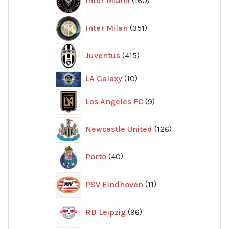
produkter
351
Inter Milan
351
produkter
415
Juventus
415
produkter
10
LA Galaxy
10
produkter
9
Los Angeles FC
9
produkter
126
Newcastle United
126
produkter
40
Porto
40
produkter
11
PSV Eindhoven
11
produkter
96
RB Leipzig
96
produkter