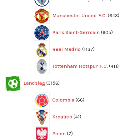
produkter
643
Manchester United F.C.
643
produkte
605
Paris Saint-Germain
605
produkter
1137
Real Madrid
1137
produkter
411
Tottenham Hotspur F.C.
411
produkter
3156
Landslag
3156
produkter
66
Colombia
66
produkter
41
Kroatien
41
produkter
7
Polen
7
produkter