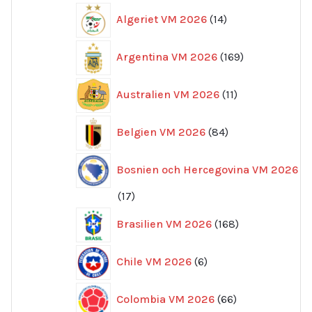
14
Algeriet VM 2026
14
produkter
169
Argentina VM 2026
169
produkter
11
Australien VM 2026
11
produkter
84
Belgien VM 2026
84
produkter
Bosnien och Hercegovina VM 2026
17
17
produkter
168
Brasilien VM 2026
168
produkter
6
Chile VM 2026
6
produkter
66
Colombia VM 2026
66
produkter