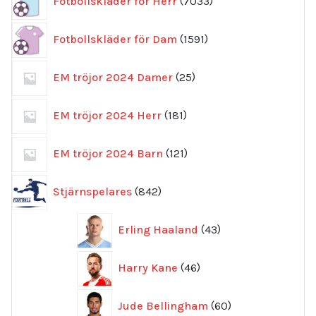
Fotbollskläder för Herr
7033
produkter
1591
Fotbollskläder för Dam
1591
produkter
25
EM tröjor 2024 Damer
25
produkter
181
EM tröjor 2024 Herr
181
produkter
121
EM tröjor 2024 Barn
121
produkter
842
Stjärnspelares
842
produkter
43
Erling Haaland
43
produkter
46
Harry Kane
46
produkter
60
Jude Bellingham
60
produkter