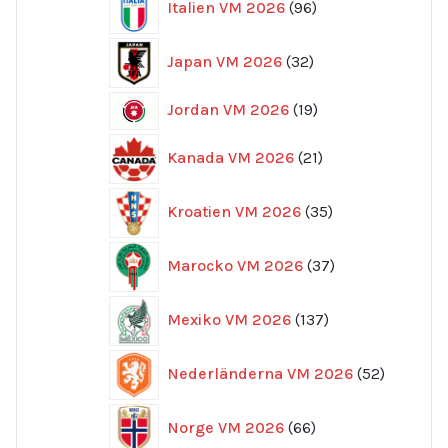
Italien VM 2026
96
produkter
32
Japan VM 2026
32
produkter
19
Jordan VM 2026
19
produkter
21
Kanada VM 2026
21
produkter
35
Kroatien VM 2026
35
produkter
37
Marocko VM 2026
37
produkter
137
Mexiko VM 2026
137
produkter
52
Nederländerna VM 2026
52
produkte
66
Norge VM 2026
66
produkter