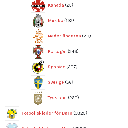
23
Kanada
23
produkter
192
Mexiko
192
produkter
211
Nederländerna
211
produkter
348
Portugal
348
produkter
307
Spanien
307
produkter
56
Sverige
56
produkter
250
Tyskland
250
produkter
3820
Fotbollskläder för Barn
3820
produkter
7033