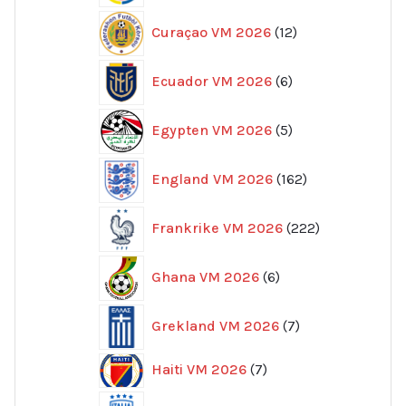
12
Curaçao VM 2026
12
produkter
6
Ecuador VM 2026
6
produkter
5
Egypten VM 2026
5
produkter
162
England VM 2026
162
produkter
222
Frankrike VM 2026
222
produkter
6
Ghana VM 2026
6
produkter
7
Grekland VM 2026
7
produkter
7
Haiti VM 2026
7
produkter
96