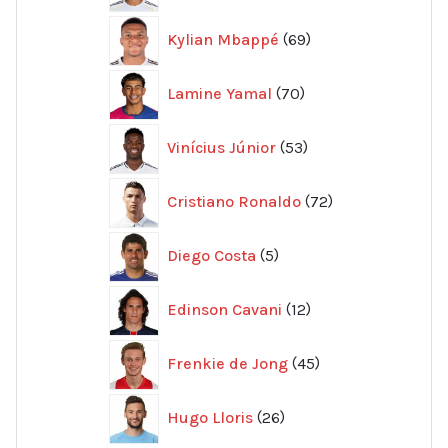
69
Kylian Mbappé
69
produkter
70
Lamine Yamal
70
produkter
53
Vinícius Júnior
53
produkter
72
Cristiano Ronaldo
72
produkter
5
Diego Costa
5
produkter
12
Edinson Cavani
12
produkter
45
Frenkie de Jong
45
produkter
26
Hugo Lloris
26
produkter