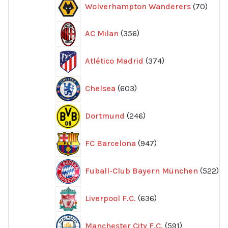
70
Wolverhampton Wanderers
70
produ
356
AC Milan
356
produkter
374
Atlético Madrid
374
produkter
603
Chelsea
603
produkter
246
Dortmund
246
produkter
947
FC Barcelona
947
produkter
52
Fuball-Club Bayern München
522
pr
636
Liverpool F.C.
636
produkter
591
Manchester City F.C.
591