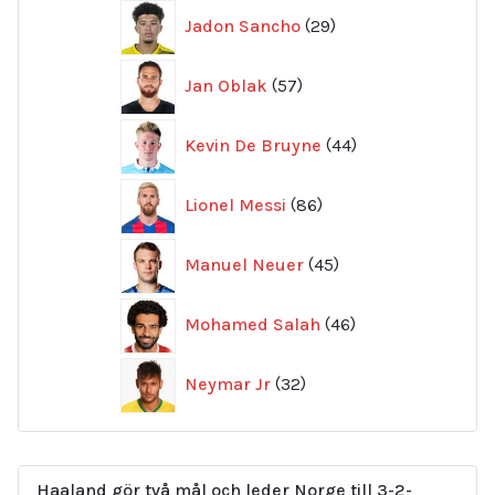
29
Jadon Sancho
29
produkter
57
Jan Oblak
57
produkter
44
Kevin De Bruyne
44
produkter
86
Lionel Messi
86
produkter
45
Manuel Neuer
45
produkter
46
Mohamed Salah
46
produkter
32
Neymar Jr
32
produkter
Haaland gör två mål och leder Norge till 3-2-