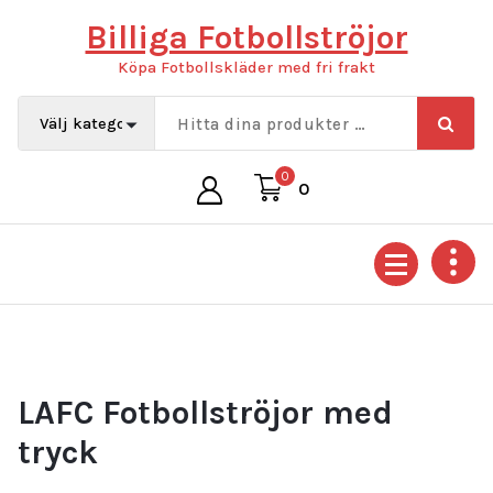
Hoppa
Billiga Fotbollströjor
till
innehåll
Köpa Fotbollskläder med fri frakt
0
0
LAFC Fotbollströjor med
tryck