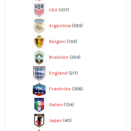
107
USA
107
produkter
293
Argentina
293
produkter
133
Belgien
133
produkter
354
Brasilien
354
produkter
211
England
211
produkter
358
Frankrike
358
produkter
154
Italien
154
produkter
40
Japan
40
produkter