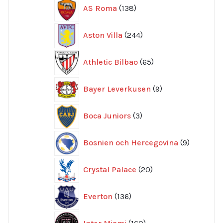
138
AS Roma
138
produkter
244
Aston Villa
244
produkter
65
Athletic Bilbao
65
produkter
9
Bayer Leverkusen
9
produkter
3
Boca Juniors
3
produkter
9
Bosnien och Hercegovina
9
produkte
20
Crystal Palace
20
produkter
136
Everton
136
produkter
160
Inter Miami
160