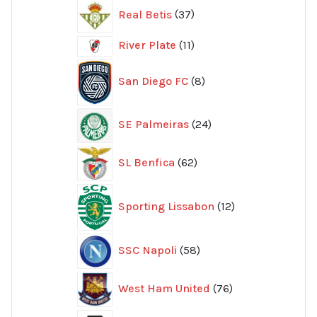
37
Real Betis
37
produkter
11
River Plate
11
produkter
8
San Diego FC
8
produkter
24
SE Palmeiras
24
produkter
62
SL Benfica
62
produkter
12
Sporting Lissabon
12
produkter
58
SSC Napoli
58
produkter
76
West Ham United
76
produkter