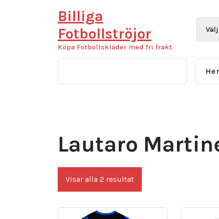
Hoppa
Billiga
till
innehåll
Fotbollströjor
Köpa Fotbollskläder med fri frakt
He
Lautaro Martine
Sortera
Visar alla 2 resultat
efter
senaste