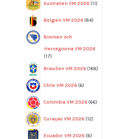
Australien VM 2026
11
produkter
84
Belgien VM 2026
84
produkter
Bosnien och
Hercegovina VM 2026
17
17
produkter
168
Brasilien VM 2026
168
produkter
6
Chile VM 2026
6
produkter
66
Colombia VM 2026
66
produkter
12
Curaçao VM 2026
12
produkter
6
Ecuador VM 2026
6
produkter