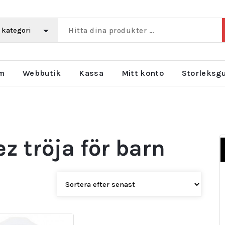
m
Webbutik
Kassa
Mitt konto
Storleksg
z tröja för barn