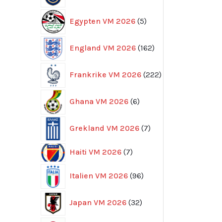
5
Egypten VM 2026
5
produkter
162
England VM 2026
162
produkter
222
Frankrike VM 2026
222
produkter
6
Ghana VM 2026
6
produkter
7
Grekland VM 2026
7
produkter
7
Haiti VM 2026
7
produkter
96
Italien VM 2026
96
produkter
32
Japan VM 2026
32
produkter