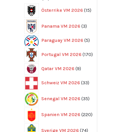
produkter
15
Österrike VM 2026
15
produkter
3
Panama VM 2026
3
produkter
5
Paraguay VM 2026
5
produkter
170
Portugal VM 2026
170
produkter
9
Qatar VM 2026
9
produkter
33
Schweiz VM 2026
33
produkter
35
Senegal VM 2026
35
produkter
220
Spanien VM 2026
220
produkter
74
Sverige VM 2026
74