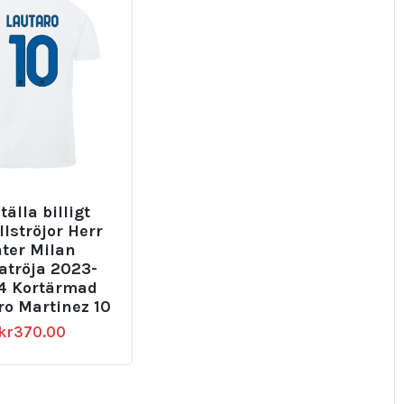
tälla billigt
llströjor Herr
nter Milan
atröja 2023-
4 Kortärmad
ro Martinez 10
kr
370.00