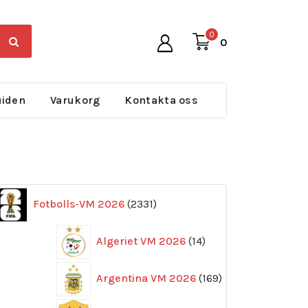
0
0
uiden
Varukorg
Kontakta oss
2331
Fotbolls-VM 2026
2331
produkter
14
Algeriet VM 2026
14
produkter
169
Argentina VM 2026
169
produkter
11