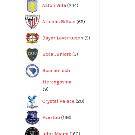
244
Aston Villa
244
produkter
65
Athletic Bilbao
65
produkter
9
Bayer Leverkusen
9
produkter
3
Boca Juniors
3
produkter
Bosnien och
Hercegovina
9
9
produkter
20
Crystal Palace
20
produkter
136
Everton
136
produkter
160
Inter Miami
160