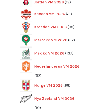
19
Jordan VM 2026
19
produkter
21
Kanada VM 2026
21
produkter
35
Kroatien VM 2026
35
produkter
37
Marocko VM 2026
37
produkter
137
Mexiko VM 2026
137
produkter
Nederländerna VM 2026
52
52
produkter
66
Norge VM 2026
66
produkter
Nya Zeeland VM 2026
10
10