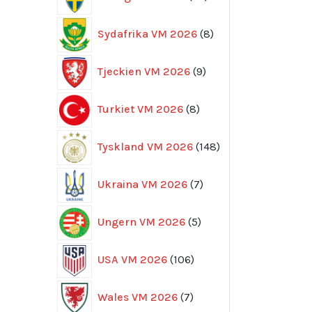
produkter
8
Sydafrika VM 2026
8
produkter
9
Tjeckien VM 2026
9
produkter
8
Turkiet VM 2026
8
produkter
148
Tyskland VM 2026
148
produkter
7
Ukraina VM 2026
7
produkter
5
Ungern VM 2026
5
produkter
106
USA VM 2026
106
produkter
7
Wales VM 2026
7
produkter