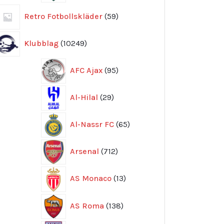
59
Retro Fotbollskläder
59
produkter
10249
Klubblag
10249
produkter
95
AFC Ajax
95
produkter
29
Al-Hilal
29
produkter
65
Al-Nassr FC
65
produkter
712
Arsenal
712
produkter
13
AS Monaco
13
produkter
138
AS Roma
138
produkter