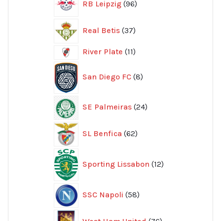
RB Leipzig
96
produkter
37
Real Betis
37
produkter
11
River Plate
11
produkter
8
San Diego FC
8
produkter
24
SE Palmeiras
24
produkter
62
SL Benfica
62
produkter
12
Sporting Lissabon
12
produkter
58
SSC Napoli
58
produkter
76