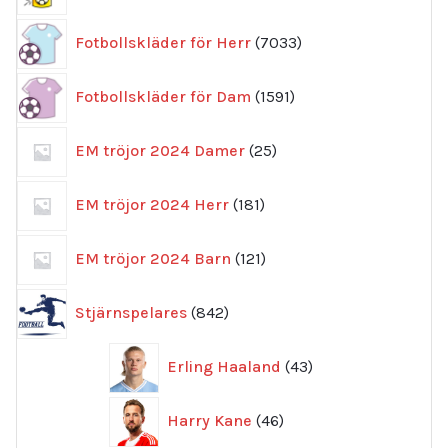
7033
Fotbollskläder för Herr
7033
produkter
1591
Fotbollskläder för Dam
1591
produkter
25
EM tröjor 2024 Damer
25
produkter
181
EM tröjor 2024 Herr
181
produkter
121
EM tröjor 2024 Barn
121
produkter
842
Stjärnspelares
842
produkter
43
Erling Haaland
43
produkter
46
Harry Kane
46
produkter