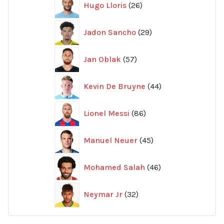
Hugo Lloris
26
produkter
29
Jadon Sancho
29
produkter
57
Jan Oblak
57
produkter
44
Kevin De Bruyne
44
produkter
86
Lionel Messi
86
produkter
45
Manuel Neuer
45
produkter
46
Mohamed Salah
46
produkter
32
Neymar Jr
32
produkter