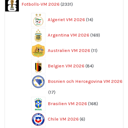
2331
Fotbolls-VM 2026
2331
produkter
14
Algeriet VM 2026
14
produkter
169
Argentina VM 2026
169
produkter
11
Australien VM 2026
11
produkter
84
Belgien VM 2026
84
produkter
Bosnien och Hercegovina VM 2026
17
17
produkter
168
Brasilien VM 2026
168
produkter
6
Chile VM 2026
6
produkter