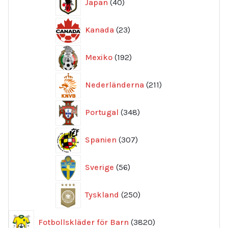
Japan
40
produkter
23
Kanada
23
produkter
192
Mexiko
192
produkter
211
Nederländerna
211
produkter
348
Portugal
348
produkter
307
Spanien
307
produkter
56
Sverige
56
produkter
250
Tyskland
250
produkter
3820
Fotbollskläder för Barn
3820
produkter