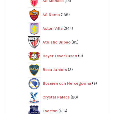
AS Monaco
13
produkter
138
AS Roma
138
produkter
244
Aston Villa
244
produkter
65
Athletic Bilbao
65
produkter
9
Bayer Leverkusen
9
produkter
3
Boca Juniors
3
produkter
9
Bosnien och Hercegovina
9
produkte
20
Crystal Palace
20
produkter
136
Everton
136
produkter