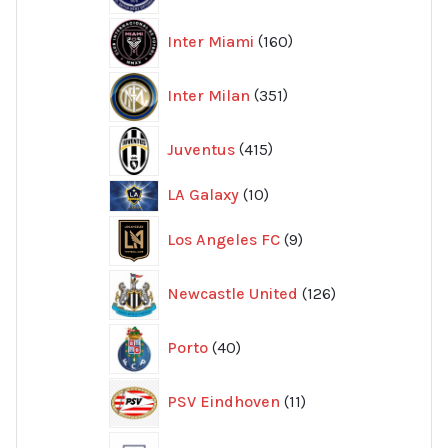
160
Inter Miami
160
produkter
351
Inter Milan
351
produkter
415
Juventus
415
produkter
10
LA Galaxy
10
produkter
9
Los Angeles FC
9
produkter
126
Newcastle United
126
produkter
40
Porto
40
produkter
11
PSV Eindhoven
11
produkter
96