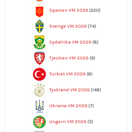
220
Spanien VM 2026
220
produkter
74
Sverige VM 2026
74
produkter
8
Sydafrika VM 2026
8
produkter
9
Tjeckien VM 2026
9
produkter
8
Turkiet VM 2026
8
produkter
148
Tyskland VM 2026
148
produkter
7
Ukraina VM 2026
7
produkter
5
Ungern VM 2026
5
produkter