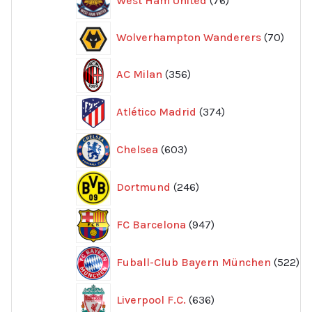
West Ham United
76
produkter
70
Wolverhampton Wanderers
70
produ
356
AC Milan
356
produkter
374
Atlético Madrid
374
produkter
603
Chelsea
603
produkter
246
Dortmund
246
produkter
947
FC Barcelona
947
produkter
52
Fuball-Club Bayern München
522
pr
636
Liverpool F.C.
636
produkter