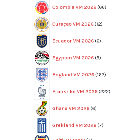
66
Colombia VM 2026
66
produkter
12
Curaçao VM 2026
12
produkter
6
Ecuador VM 2026
6
produkter
5
Egypten VM 2026
5
produkter
162
England VM 2026
162
produkter
222
Frankrike VM 2026
222
produkter
6
Ghana VM 2026
6
produkter
7
Grekland VM 2026
7
produkter
7