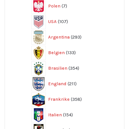
7
Polen
7
produkter
107
USA
107
produkter
293
Argentina
293
produkter
133
Belgien
133
produkter
354
Brasilien
354
produkter
211
England
211
produkter
358
Frankrike
358
produkter
154
Italien
154
produkter
40