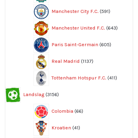
591
Manchester City F.C.
591
produkter
643
Manchester United F.C.
643
produkte
605
Paris Saint-Germain
605
produkter
1137
Real Madrid
1137
produkter
411
Tottenham Hotspur F.C.
411
produkter
3156
Landslag
3156
produkter
66
Colombia
66
produkter
41
Kroatien
41
produkter