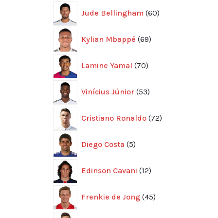
60
Jude Bellingham
60
produkter
69
Kylian Mbappé
69
produkter
70
Lamine Yamal
70
produkter
53
Vinícius Júnior
53
produkter
72
Cristiano Ronaldo
72
produkter
5
Diego Costa
5
produkter
12
Edinson Cavani
12
produkter
45
Frenkie de Jong
45
produkter
26