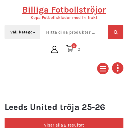
Hoppa
Billiga Fotbollströjor
till
innehåll
Köpa Fotbollskläder med fri frakt
0
0
Leeds United tröja 25-26
Sortera
Visar alla 2 resultat