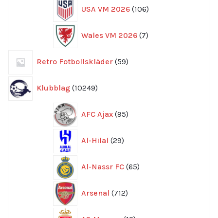
106
USA VM 2026
106
produkter
7
Wales VM 2026
7
produkter
59
Retro Fotbollskläder
59
produkter
10249
Klubblag
10249
produkter
95
AFC Ajax
95
produkter
29
Al-Hilal
29
produkter
65
Al-Nassr FC
65
produkter
712
Arsenal
712
produkter
13