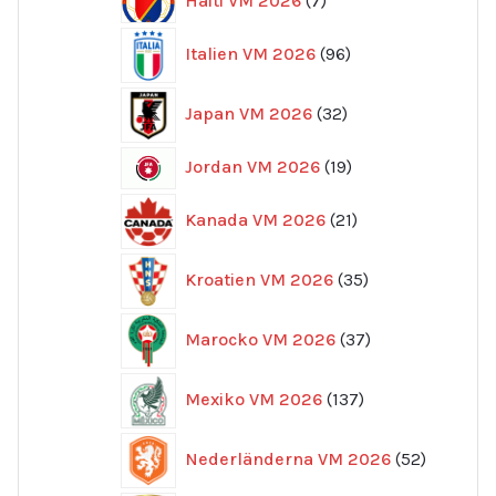
Haiti VM 2026
7
produkter
96
Italien VM 2026
96
produkter
32
Japan VM 2026
32
produkter
19
Jordan VM 2026
19
produkter
21
Kanada VM 2026
21
produkter
35
Kroatien VM 2026
35
produkter
37
Marocko VM 2026
37
produkter
137
Mexiko VM 2026
137
produkter
52
Nederländerna VM 2026
52
produkte