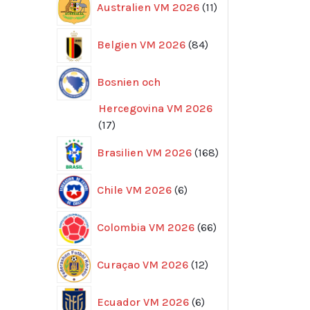
Australien VM 2026
11
produkter
84
Belgien VM 2026
84
produkter
Bosnien och
Hercegovina VM 2026
17
17
produkter
168
Brasilien VM 2026
168
produkter
6
Chile VM 2026
6
produkter
66
Colombia VM 2026
66
produkter
12
Curaçao VM 2026
12
produkter
6
Ecuador VM 2026
6
produkter