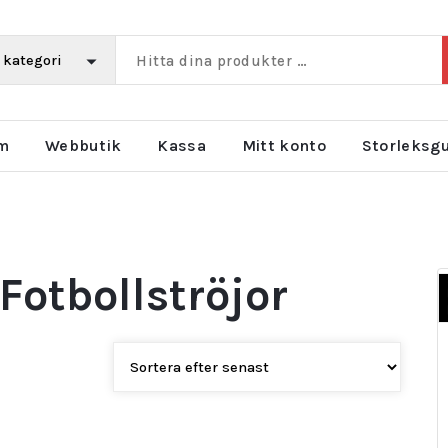
m
Webbutik
Kassa
Mitt konto
Storleksg
Fotbollströjor