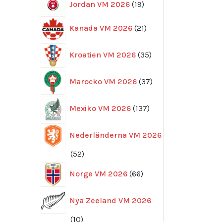
19
Jordan VM 2026
19
produkter
21
Kanada VM 2026
21
produkter
35
Kroatien VM 2026
35
produkter
37
Marocko VM 2026
37
produkter
137
Mexiko VM 2026
137
produkter
Nederländerna VM 2026
52
52
produkter
66
Norge VM 2026
66
produkter
Nya Zeeland VM 2026
10
10