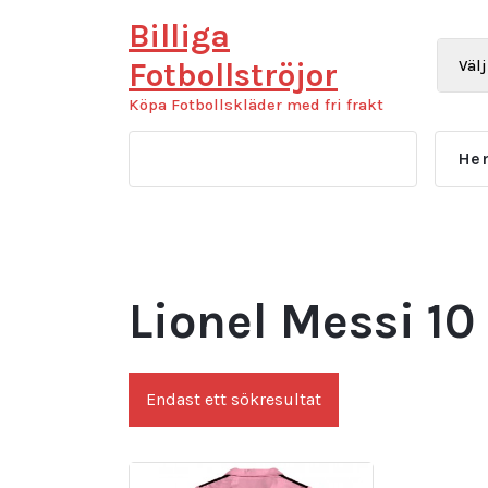
Hoppa
Billiga
till
innehåll
Fotbollströjor
Köpa Fotbollskläder med fri frakt
He
Lionel Messi 10 
Endast ett sökresultat