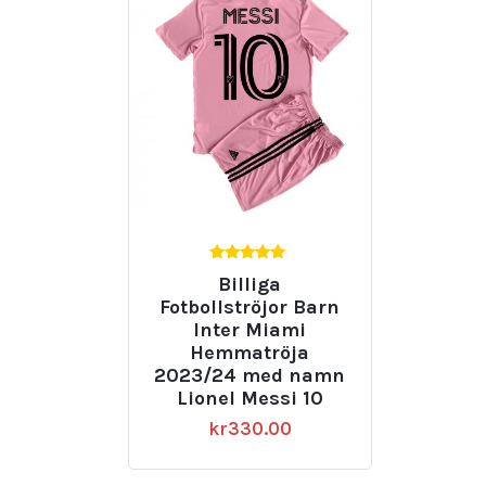
5.00
Billiga
av 5
Fotbollströjor Barn
Inter Miami
Hemmatröja
2023/24 med namn
Lionel Messi 10
kr
330.00