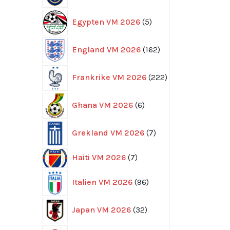
5
Egypten VM 2026
5
produkter
162
England VM 2026
162
produkter
222
Frankrike VM 2026
222
produkter
6
Ghana VM 2026
6
produkter
7
Grekland VM 2026
7
produkter
7
Haiti VM 2026
7
produkter
96
Italien VM 2026
96
produkter
32
Japan VM 2026
32
produkter