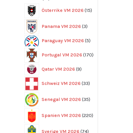
produkter
15
Österrike VM 2026
15
produkter
3
Panama VM 2026
3
produkter
5
Paraguay VM 2026
5
produkter
170
Portugal VM 2026
170
produkter
9
Qatar VM 2026
9
produkter
33
Schweiz VM 2026
33
produkter
35
Senegal VM 2026
35
produkter
220
Spanien VM 2026
220
produkter
74
Sverige VM 2026
74