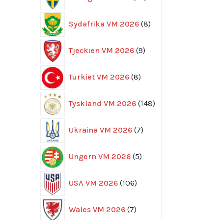
produkter
8
Sydafrika VM 2026
8
produkter
9
Tjeckien VM 2026
9
produkter
8
Turkiet VM 2026
8
produkter
148
Tyskland VM 2026
148
produkter
7
Ukraina VM 2026
7
produkter
5
Ungern VM 2026
5
produkter
106
USA VM 2026
106
produkter
7
Wales VM 2026
7
produkter