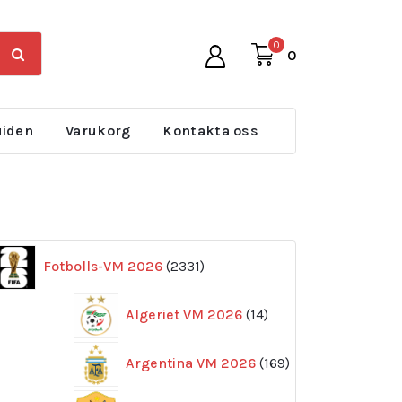
0
0
uiden
Varukorg
Kontakta oss
2331
Fotbolls-VM 2026
2331
produkter
14
Algeriet VM 2026
14
produkter
169
Argentina VM 2026
169
produkter
11