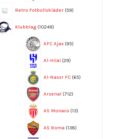
59
Retro Fotbollskläder
59
produkter
10249
Klubblag
10249
produkter
95
AFC Ajax
95
produkter
29
Al-Hilal
29
produkter
65
Al-Nassr FC
65
produkter
712
Arsenal
712
produkter
13
AS Monaco
13
produkter
138
AS Roma
138
produkter