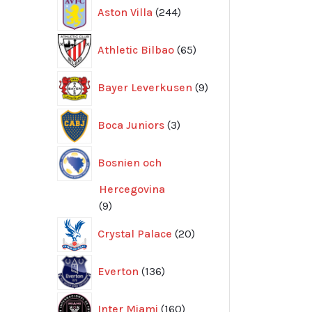
244
Aston Villa
244
produkter
65
Athletic Bilbao
65
produkter
9
Bayer Leverkusen
9
produkter
3
Boca Juniors
3
produkter
Bosnien och
Hercegovina
9
9
produkter
20
Crystal Palace
20
produkter
136
Everton
136
produkter
160
Inter Miami
160