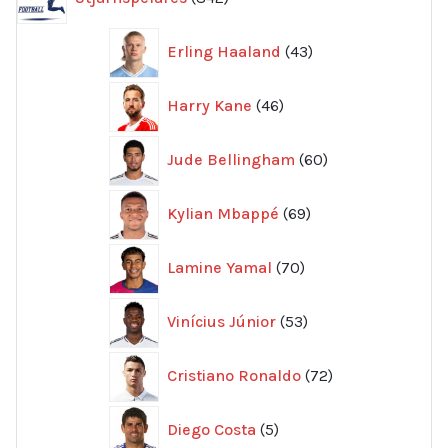
produkter
43
Erling Haaland
43
produkter
46
Harry Kane
46
produkter
60
Jude Bellingham
60
produkter
69
Kylian Mbappé
69
produkter
70
Lamine Yamal
70
produkter
53
Vinícius Júnior
53
produkter
72
Cristiano Ronaldo
72
produkter
5
Diego Costa
5
produkter