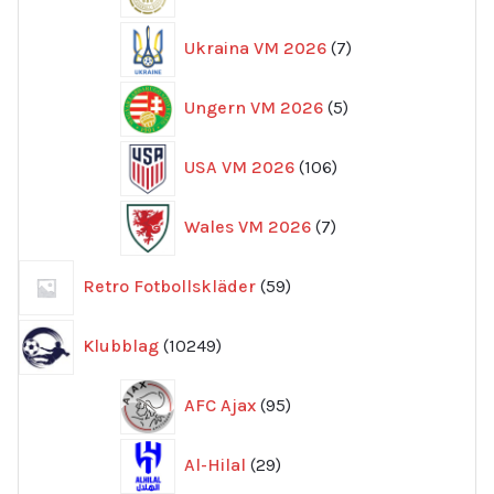
produkter
7
Ukraina VM 2026
7
produkter
5
Ungern VM 2026
5
produkter
106
USA VM 2026
106
produkter
7
Wales VM 2026
7
produkter
59
Retro Fotbollskläder
59
produkter
10249
Klubblag
10249
produkter
95
AFC Ajax
95
produkter
29
Al-Hilal
29
produkter