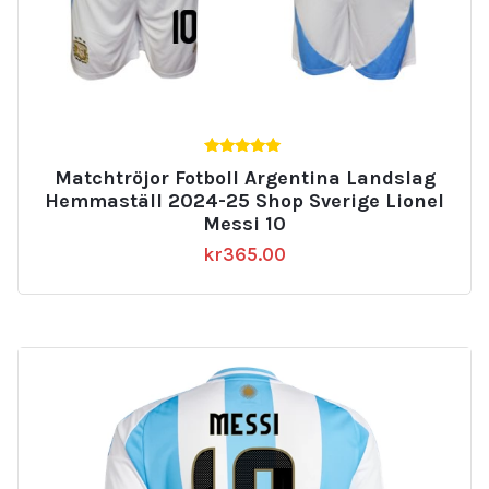
5.00
Matchtröjor Fotboll Argentina Landslag
av 5
Hemmaställ 2024-25 Shop Sverige Lionel
Messi 10
kr
365.00