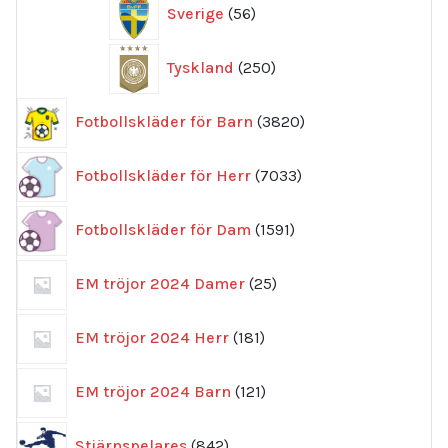
56
Sverige
56
produkter
250
Tyskland
250
produkter
3820
Fotbollskläder för Barn
3820
produkter
7033
Fotbollskläder för Herr
7033
produkter
1591
Fotbollskläder för Dam
1591
produkter
25
EM tröjor 2024 Damer
25
produkter
181
EM tröjor 2024 Herr
181
produkter
121
EM tröjor 2024 Barn
121
produkter
842
Stjärnspelares
842