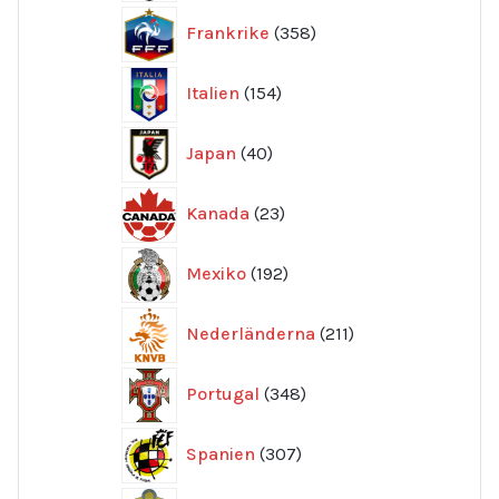
358
Frankrike
358
produkter
154
Italien
154
produkter
40
Japan
40
produkter
23
Kanada
23
produkter
192
Mexiko
192
produkter
211
Nederländerna
211
produkter
348
Portugal
348
produkter
307
Spanien
307
produkter