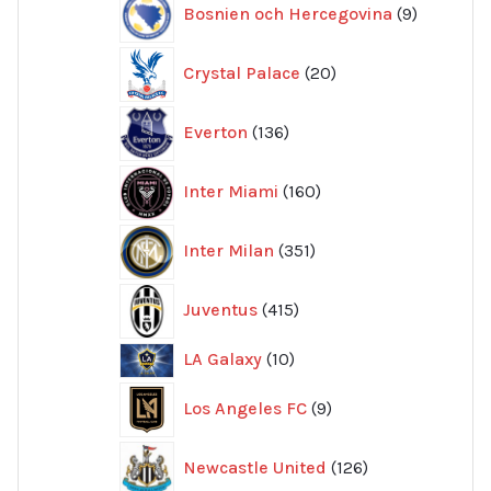
Bosnien och Hercegovina
9
produkte
20
Crystal Palace
20
produkter
136
Everton
136
produkter
160
Inter Miami
160
produkter
351
Inter Milan
351
produkter
415
Juventus
415
produkter
10
LA Galaxy
10
produkter
9
Los Angeles FC
9
produkter
126
Newcastle United
126
produkter