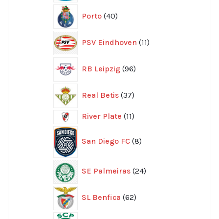
40
Porto
40
produkter
11
PSV Eindhoven
11
produkter
96
RB Leipzig
96
produkter
37
Real Betis
37
produkter
11
River Plate
11
produkter
8
San Diego FC
8
produkter
24
SE Palmeiras
24
produkter
62
SL Benfica
62
produkter
12