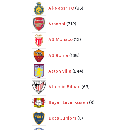
65
Al-Nassr FC
65
produkter
712
Arsenal
712
produkter
13
AS Monaco
13
produkter
138
AS Roma
138
produkter
244
Aston Villa
244
produkter
65
Athletic Bilbao
65
produkter
9
Bayer Leverkusen
9
produkter
3
Boca Juniors
3
produkter
9