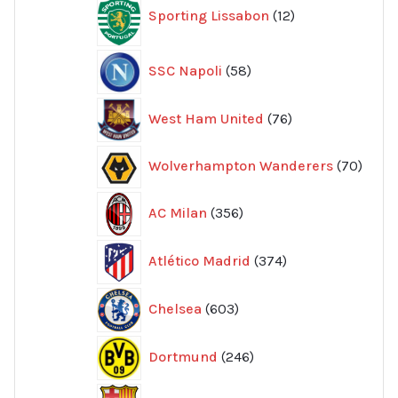
Sporting Lissabon
12
produkter
58
SSC Napoli
58
produkter
76
West Ham United
76
produkter
70
Wolverhampton Wanderers
70
produ
356
AC Milan
356
produkter
374
Atlético Madrid
374
produkter
603
Chelsea
603
produkter
246
Dortmund
246
produkter
947