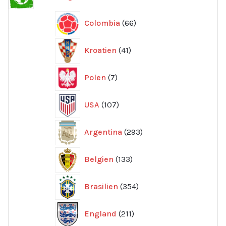
produkter
66
Colombia
66
produkter
41
Kroatien
41
produkter
7
Polen
7
produkter
107
USA
107
produkter
293
Argentina
293
produkter
133
Belgien
133
produkter
354
Brasilien
354
produkter
211
England
211
produkter