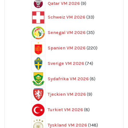
9
Qatar VM 2026
9
produkter
33
Schweiz VM 2026
33
produkter
35
Senegal VM 2026
35
produkter
220
Spanien VM 2026
220
produkter
74
Sverige VM 2026
74
produkter
8
Sydafrika VM 2026
8
produkter
9
Tjeckien VM 2026
9
produkter
8
Turkiet VM 2026
8
produkter
148
Tyskland VM 2026
148