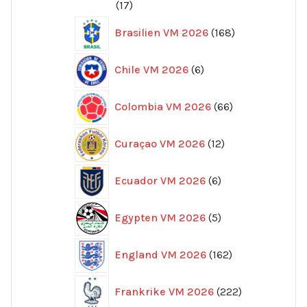
17
17
produkter
168
Brasilien VM 2026
168
produkter
6
Chile VM 2026
6
produkter
66
Colombia VM 2026
66
produkter
12
Curaçao VM 2026
12
produkter
6
Ecuador VM 2026
6
produkter
5
Egypten VM 2026
5
produkter
162
England VM 2026
162
produkter
222
Frankrike VM 2026
222
produkter