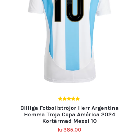
5.00
Billiga Fotbollströjor Herr Argentina
av 5
Hemma Tröja Copa América 2024
Kortärmad Messi 10
kr
385.00