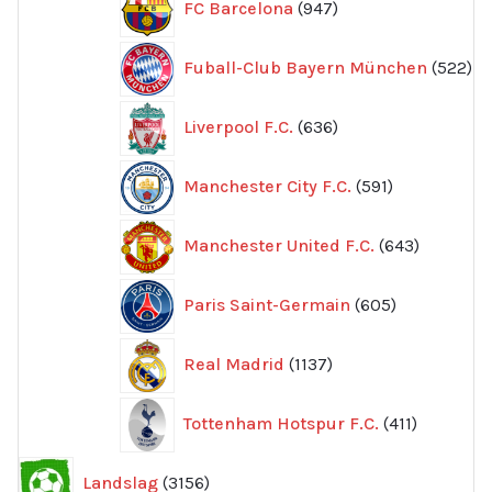
FC Barcelona
947
produkter
52
Fuball-Club Bayern München
522
pr
636
Liverpool F.C.
636
produkter
591
Manchester City F.C.
591
produkter
643
Manchester United F.C.
643
produkte
605
Paris Saint-Germain
605
produkter
1137
Real Madrid
1137
produkter
411
Tottenham Hotspur F.C.
411
produkter
3156
Landslag
3156