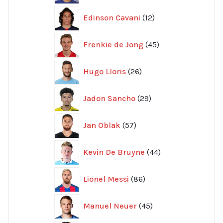
12
Edinson Cavani
12
produkter
45
Frenkie de Jong
45
produkter
26
Hugo Lloris
26
produkter
29
Jadon Sancho
29
produkter
57
Jan Oblak
57
produkter
44
Kevin De Bruyne
44
produkter
86
Lionel Messi
86
produkter
45
Manuel Neuer
45
produkter