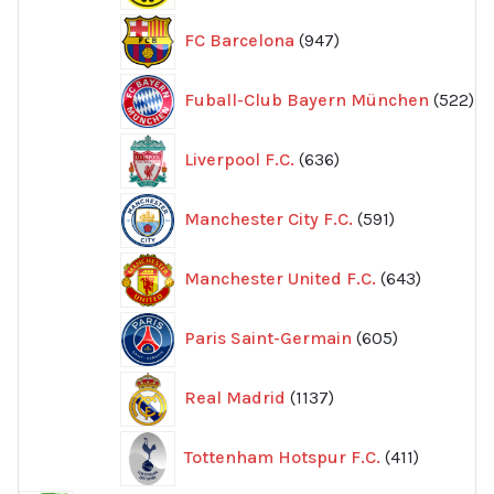
947
FC Barcelona
947
produkter
52
Fuball-Club Bayern München
522
pr
636
Liverpool F.C.
636
produkter
591
Manchester City F.C.
591
produkter
643
Manchester United F.C.
643
produkte
605
Paris Saint-Germain
605
produkter
1137
Real Madrid
1137
produkter
411
Tottenham Hotspur F.C.
411
produkter