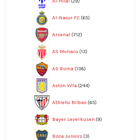
Al-Hilal
29
produkter
65
Al-Nassr FC
65
produkter
712
Arsenal
712
produkter
13
AS Monaco
13
produkter
138
AS Roma
138
produkter
244
Aston Villa
244
produkter
65
Athletic Bilbao
65
produkter
9
Bayer Leverkusen
9
produkter
3
Boca Juniors
3
produkter