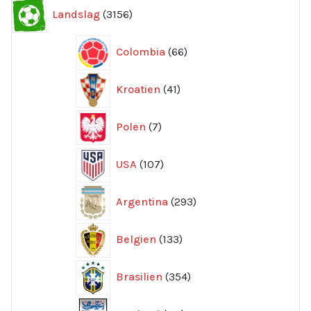
3156
Landslag
3156
produkter
66
Colombia
66
produkter
41
Kroatien
41
produkter
7
Polen
7
produkter
107
USA
107
produkter
293
Argentina
293
produkter
133
Belgien
133
produkter
354
Brasilien
354
produkter
211