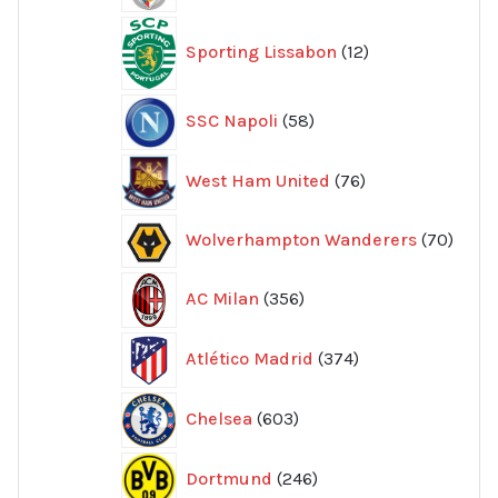
12
Sporting Lissabon
12
produkter
58
SSC Napoli
58
produkter
76
West Ham United
76
produkter
70
Wolverhampton Wanderers
70
produ
356
AC Milan
356
produkter
374
Atlético Madrid
374
produkter
603
Chelsea
603
produkter
246
Dortmund
246
produkter