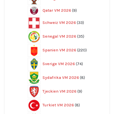
produkter
9
Qatar VM 2026
9
produkter
33
Schweiz VM 2026
33
produkter
35
Senegal VM 2026
35
produkter
220
Spanien VM 2026
220
produkter
74
Sverige VM 2026
74
produkter
8
Sydafrika VM 2026
8
produkter
9
Tjeckien VM 2026
9
produkter
8
Turkiet VM 2026
8
produkter