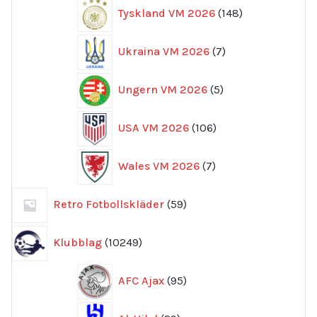
148
Tyskland VM 2026
148
produkter
7
Ukraina VM 2026
7
produkter
5
Ungern VM 2026
5
produkter
106
USA VM 2026
106
produkter
7
Wales VM 2026
7
produkter
59
Retro Fotbollskläder
59
produkter
10249
Klubblag
10249
produkter
95
AFC Ajax
95
produkter
29