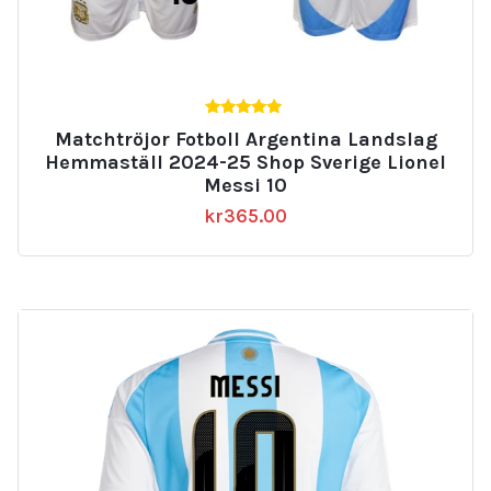
5.00
Matchtröjor Fotboll Argentina Landslag
av 5
Hemmaställ 2024-25 Shop Sverige Lionel
Messi 10
kr
365.00