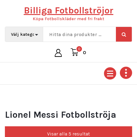
Hoppa
Billiga Fotbollströjor
till
innehåll
Köpa Fotbollskläder med fri frakt
0
0
Lionel Messi Fotbollströja
Sortera
Visar alla 5 resultat