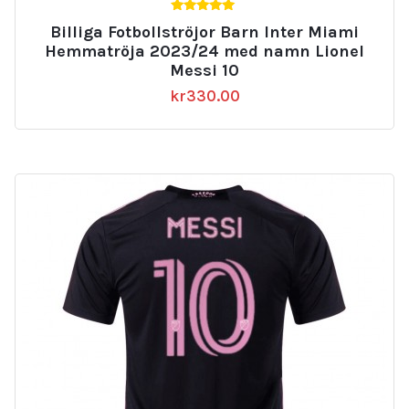
5.00
Billiga Fotbollströjor Barn Inter Miami
av 5
Hemmatröja 2023/24 med namn Lionel
Messi 10
kr
330.00