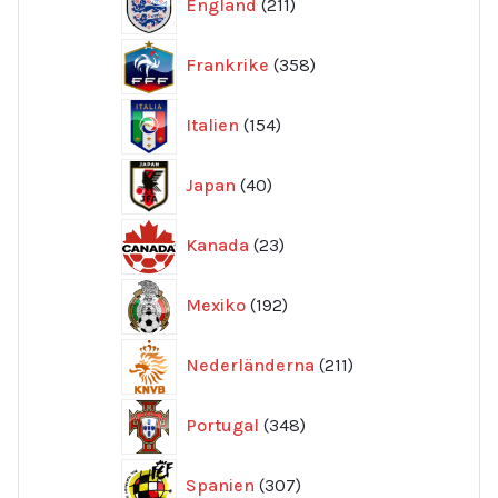
England
211
produkter
358
Frankrike
358
produkter
154
Italien
154
produkter
40
Japan
40
produkter
23
Kanada
23
produkter
192
Mexiko
192
produkter
211
Nederländerna
211
produkter
348
Portugal
348
produkter
307
Spanien
307
produkter