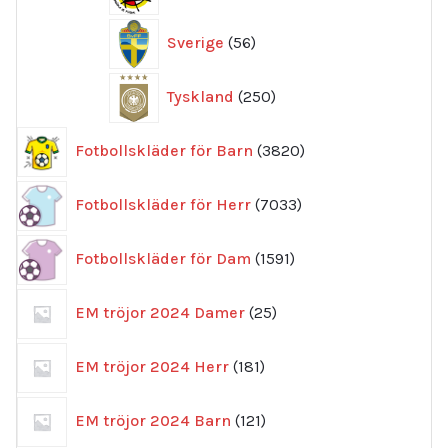
56
Sverige
56
produkter
250
Tyskland
250
produkter
3820
Fotbollskläder för Barn
3820
produkter
7033
Fotbollskläder för Herr
7033
produkter
1591
Fotbollskläder för Dam
1591
produkter
25
EM tröjor 2024 Damer
25
produkter
181
EM tröjor 2024 Herr
181
produkter
121
EM tröjor 2024 Barn
121
produkter