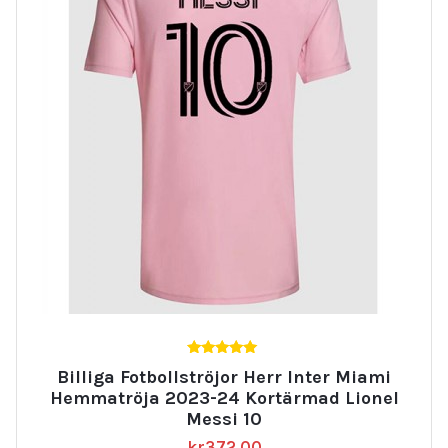
5.00
Billiga Fotbollströjor Herr Inter Miami
av 5
Hemmatröja 2023-24 Kortärmad Lionel
Messi 10
kr
372.00