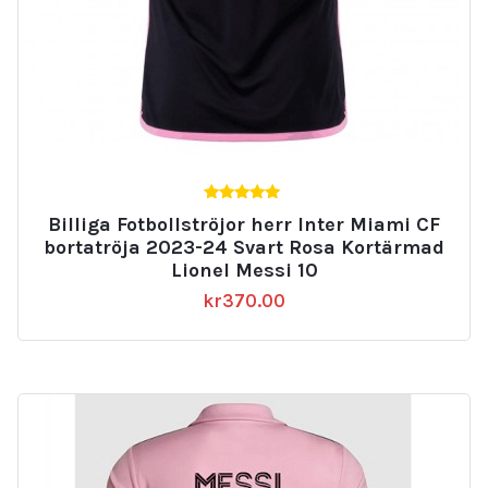
5.00
Billiga Fotbollströjor herr Inter Miami CF
av 5
bortatröja 2023-24 Svart Rosa Kortärmad
Lionel Messi 10
kr
370.00