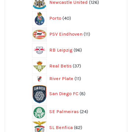
Newcastle United
126
produkter
40
Porto
40
produkter
11
PSV Eindhoven
11
produkter
96
RB Leipzig
96
produkter
37
Real Betis
37
produkter
11
River Plate
11
produkter
8
San Diego FC
8
produkter
24
SE Palmeiras
24
produkter
62
SL Benfica
62
produkter