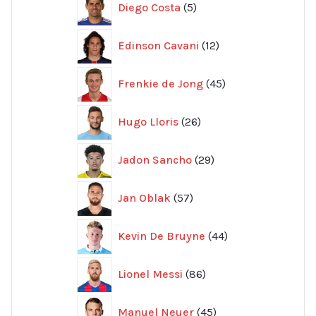
Diego Costa
5
produkter
12
Edinson Cavani
12
produkter
45
Frenkie de Jong
45
produkter
26
Hugo Lloris
26
produkter
29
Jadon Sancho
29
produkter
57
Jan Oblak
57
produkter
44
Kevin De Bruyne
44
produkter
86
Lionel Messi
86
produkter
45
Manuel Neuer
45