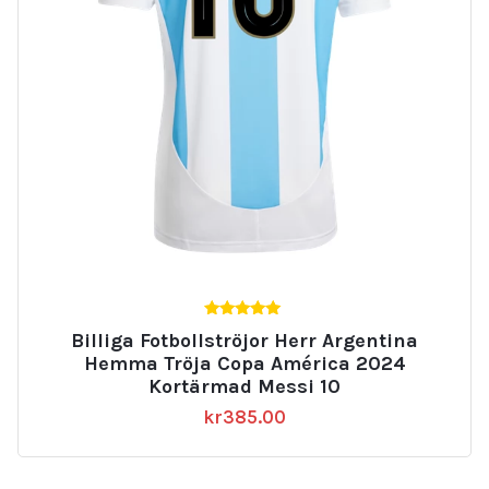
5.00
Billiga Fotbollströjor Herr Argentina
av 5
Hemma Tröja Copa América 2024
Kortärmad Messi 10
kr
385.00