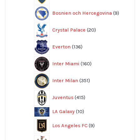
9
Bosnien och Hercegovina
9
produkte
20
Crystal Palace
20
produkter
136
Everton
136
produkter
160
Inter Miami
160
produkter
351
Inter Milan
351
produkter
415
Juventus
415
produkter
10
LA Galaxy
10
produkter
9
Los Angeles FC
9
produkter
126