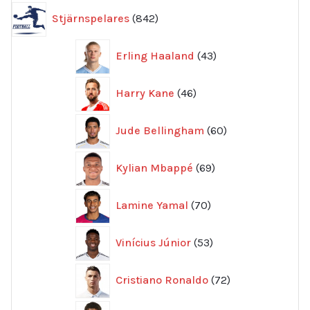
842
Stjärnspelares
842
produkter
43
Erling Haaland
43
produkter
46
Harry Kane
46
produkter
60
Jude Bellingham
60
produkter
69
Kylian Mbappé
69
produkter
70
Lamine Yamal
70
produkter
53
Vinícius Júnior
53
produkter
72
Cristiano Ronaldo
72
produkter
5