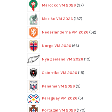
37
Marocko VM 2026
37
produkter
137
Mexiko VM 2026
137
produkter
52
Nederländerna VM 2026
52
produkte
66
Norge VM 2026
66
produkter
10
Nya Zeeland VM 2026
10
produkter
15
Österrike VM 2026
15
produkter
3
Panama VM 2026
3
produkter
5
Paraguay VM 2026
5
produkter
170
Portugal VM 2026
170