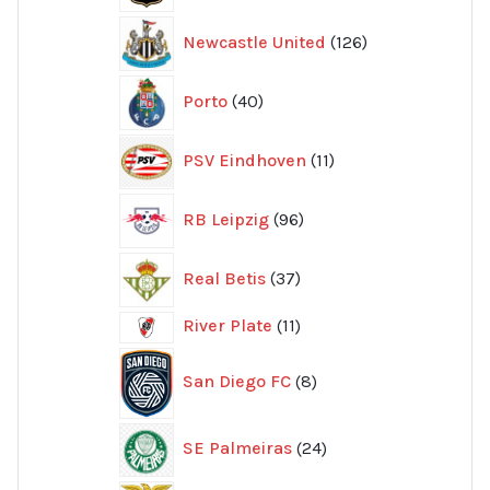
126
Newcastle United
126
produkter
40
Porto
40
produkter
11
PSV Eindhoven
11
produkter
96
RB Leipzig
96
produkter
37
Real Betis
37
produkter
11
River Plate
11
produkter
8
San Diego FC
8
produkter
24
SE Palmeiras
24
produkter