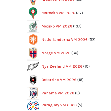
produkter
37
Marocko VM 2026
37
produkter
137
Mexiko VM 2026
137
produkter
52
Nederländerna VM 2026
52
produkte
66
Norge VM 2026
66
produkter
10
Nya Zeeland VM 2026
10
produkter
15
Österrike VM 2026
15
produkter
3
Panama VM 2026
3
produkter
5
Paraguay VM 2026
5
produkter