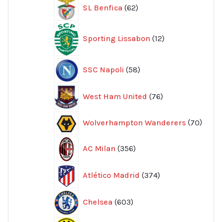
62
SL Benfica
62
produkter
12
Sporting Lissabon
12
produkter
58
SSC Napoli
58
produkter
76
West Ham United
76
produkter
70
Wolverhampton Wanderers
70
produ
356
AC Milan
356
produkter
374
Atlético Madrid
374
produkter
603
Chelsea
603
produkter