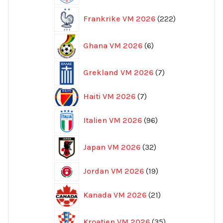
222
Frankrike VM 2026
222
produkter
6
Ghana VM 2026
6
produkter
7
Grekland VM 2026
7
produkter
7
Haiti VM 2026
7
produkter
96
Italien VM 2026
96
produkter
32
Japan VM 2026
32
produkter
19
Jordan VM 2026
19
produkter
21
Kanada VM 2026
21
produkter
35
Kroatien VM 2026
35