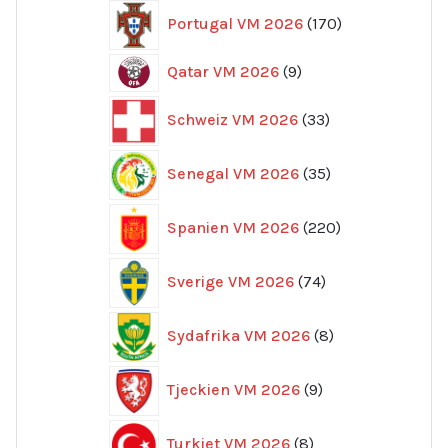
170
Portugal VM 2026
170
produkter
9
Qatar VM 2026
9
produkter
33
Schweiz VM 2026
33
produkter
35
Senegal VM 2026
35
produkter
220
Spanien VM 2026
220
produkter
74
Sverige VM 2026
74
produkter
8
Sydafrika VM 2026
8
produkter
9
Tjeckien VM 2026
9
produkter
8
Turkiet VM 2026
8