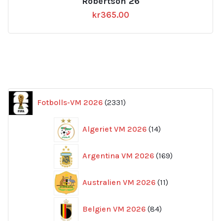
Robertson 26
kr
365.00
2331
Fotbolls-VM 2026
2331
produkter
14
Algeriet VM 2026
14
produkter
169
Argentina VM 2026
169
produkter
11
Australien VM 2026
11
produkter
84
Belgien VM 2026
84
produkter