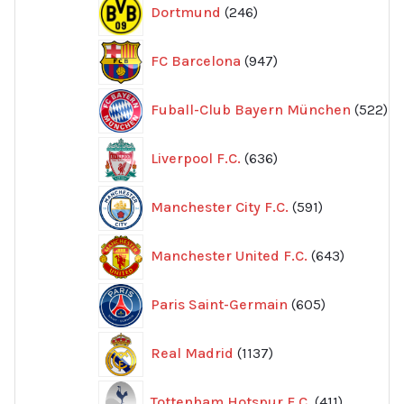
246
Dortmund
246
produkter
947
FC Barcelona
947
produkter
52
Fuball-Club Bayern München
522
pr
636
Liverpool F.C.
636
produkter
591
Manchester City F.C.
591
produkter
643
Manchester United F.C.
643
produkte
605
Paris Saint-Germain
605
produkter
1137
Real Madrid
1137
produkter
411
Tottenham Hotspur F.C.
411