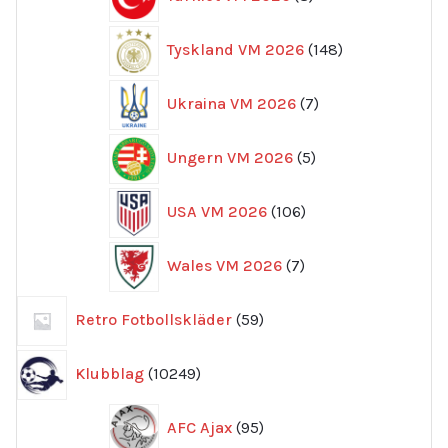
produkter
148
Tyskland VM 2026
148
produkter
7
Ukraina VM 2026
7
produkter
5
Ungern VM 2026
5
produkter
106
USA VM 2026
106
produkter
7
Wales VM 2026
7
produkter
59
Retro Fotbollskläder
59
produkter
10249
Klubblag
10249
produkter
95
AFC Ajax
95
produkter