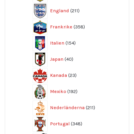
211
England
211
produkter
358
Frankrike
358
produkter
154
Italien
154
produkter
40
Japan
40
produkter
23
Kanada
23
produkter
192
Mexiko
192
produkter
211
Nederländerna
211
produkter
348
Portugal
348
produkter