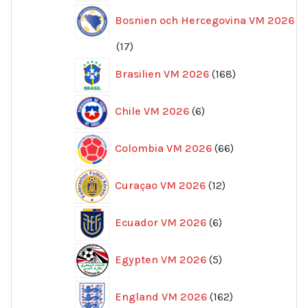
Bosnien och Hercegovina VM 2026
17
17
produkter
168
Brasilien VM 2026
168
produkter
6
Chile VM 2026
6
produkter
66
Colombia VM 2026
66
produkter
12
Curaçao VM 2026
12
produkter
6
Ecuador VM 2026
6
produkter
5
Egypten VM 2026
5
produkter
162
England VM 2026
162
produkter