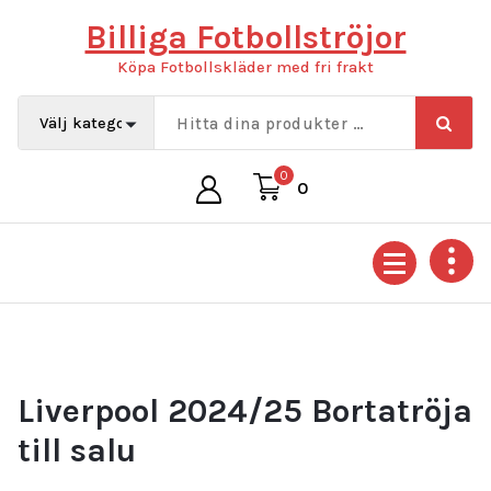
Hoppa
Billiga Fotbollströjor
till
innehåll
Köpa Fotbollskläder med fri frakt
0
0
Liverpool 2024/25 Bortatröja
till salu