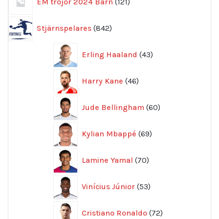
EM tröjor 2024 Barn
121
produkter
842
Stjärnspelares
842
produkter
43
Erling Haaland
43
produkter
46
Harry Kane
46
produkter
60
Jude Bellingham
60
produkter
69
Kylian Mbappé
69
produkter
70
Lamine Yamal
70
produkter
53
Vinícius Júnior
53
produkter
72
Cristiano Ronaldo
72
produkter