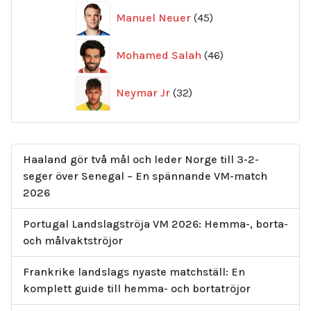
45
Manuel Neuer
45
produkter
46
Mohamed Salah
46
produkter
32
Neymar Jr
32
produkter
Haaland gör två mål och leder Norge till 3-2-
seger över Senegal – En spännande VM-match
2026
Portugal Landslagströja VM 2026: Hemma-, borta-
och målvaktströjor
Frankrike landslags nyaste matchställ: En
komplett guide till hemma- och bortatröjor