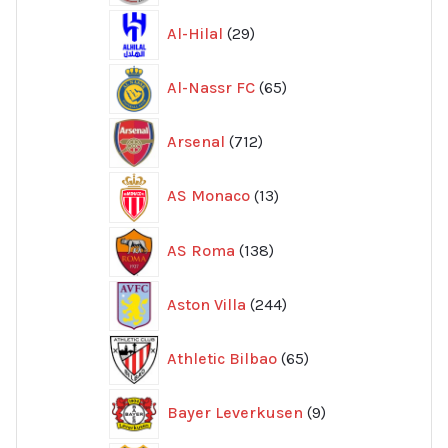
29
Al-Hilal
29
produkter
65
Al-Nassr FC
65
produkter
712
Arsenal
712
produkter
13
AS Monaco
13
produkter
138
AS Roma
138
produkter
244
Aston Villa
244
produkter
65
Athletic Bilbao
65
produkter
9
Bayer Leverkusen
9
produkter