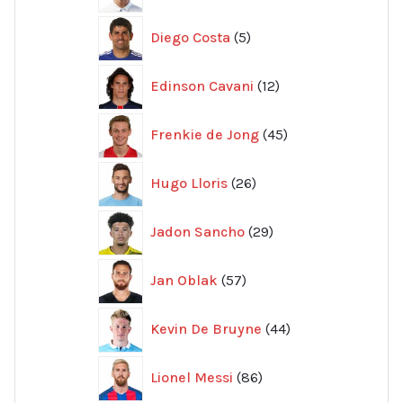
5
Diego Costa
5
produkter
12
Edinson Cavani
12
produkter
45
Frenkie de Jong
45
produkter
26
Hugo Lloris
26
produkter
29
Jadon Sancho
29
produkter
57
Jan Oblak
57
produkter
44
Kevin De Bruyne
44
produkter
86
Lionel Messi
86
produkter