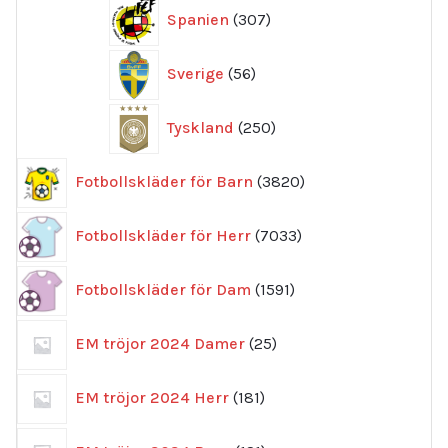
307
Spanien
307
produkter
56
Sverige
56
produkter
250
Tyskland
250
produkter
3820
Fotbollskläder för Barn
3820
produkter
7033
Fotbollskläder för Herr
7033
produkter
1591
Fotbollskläder för Dam
1591
produkter
25
EM tröjor 2024 Damer
25
produkter
181
EM tröjor 2024 Herr
181
produkter
121