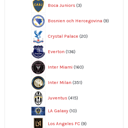
3
Boca Juniors
3
produkter
9
Bosnien och Hercegovina
9
produkte
20
Crystal Palace
20
produkter
136
Everton
136
produkter
160
Inter Miami
160
produkter
351
Inter Milan
351
produkter
415
Juventus
415
produkter
10
LA Galaxy
10
produkter
9
Los Angeles FC
9
produkter