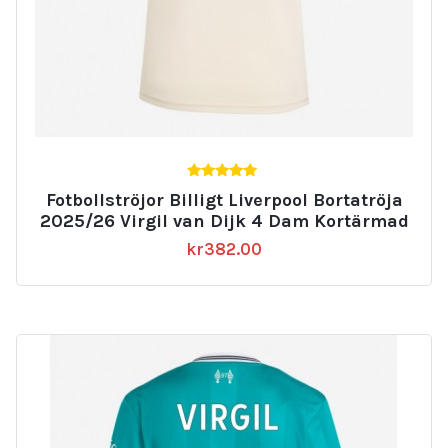
5.00
Fotbollströjor Billigt Liverpool Bortatröja
av 5
2025/26 Virgil van Dijk 4 Dam Kortärmad
kr
382.00