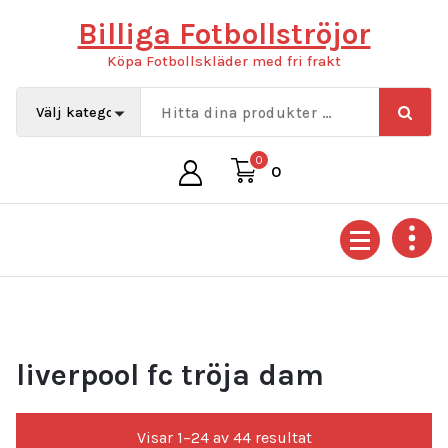
Hoppa
Billiga Fotbollströjor
till
innehåll
Köpa Fotbollskläder med fri frakt
0
0
liverpool fc tröja dam
Sortera
Visar 1–24 av 44 resultat