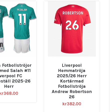
a Fotbollströjor
Liverpool
med Salah #11
Hemmatröja
iverpool FC
2025/26 Herr
eställ 2025-26
Kortärmad
Herr
Fotbollströja
Andrew Robertson
kr
368.00
26
kr
382.00