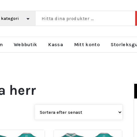
m
Webbutik
Kassa
Mitt konto
Storleksg
ja herr