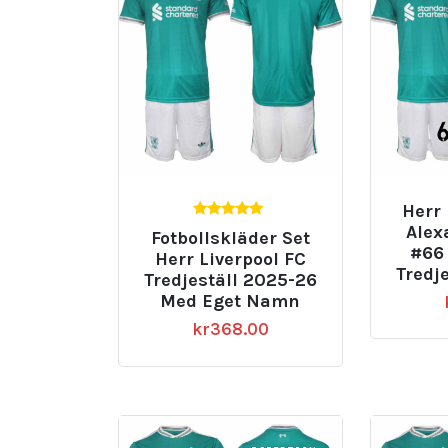
Herr 
5.00
Alex
Fotbollskläder Set
av 5
#66 
Herr Liverpool FC
Tredj
Tredjeställ 2025-26
Med Eget Namn
kr
368.00