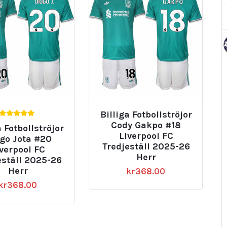
Billiga Fotbollströjor
5.00
Cody Gakpo #18
a Fotbollströjor
av 5
Liverpool FC
go Jota #20
Tredjeställ 2025-26
iverpool FC
Herr
eställ 2025-26
Herr
kr
368.00
kr
368.00