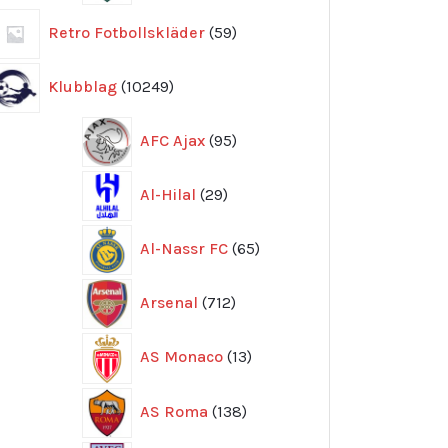
59
Retro Fotbollskläder
59
produkter
10249
Klubblag
10249
produkter
95
AFC Ajax
95
produkter
29
Al-Hilal
29
produkter
65
Al-Nassr FC
65
produkter
712
Arsenal
712
produkter
13
AS Monaco
13
produkter
138
AS Roma
138
produkter