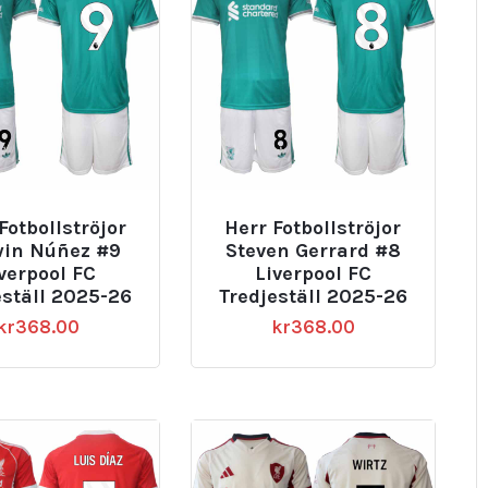
Fotbollströjor
Herr Fotbollströjor
in Núñez #9
Steven Gerrard #8
verpool FC
Liverpool FC
eställ 2025-26
Tredjeställ 2025-26
kr
368.00
kr
368.00