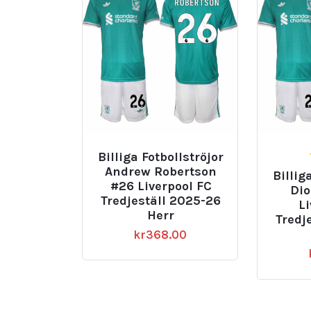
Billiga Fotbollströjor
Andrew Robertson
Billig
#26 Liverpool FC
Dio
Tredjeställ 2025-26
L
Herr
Tredj
kr
368.00