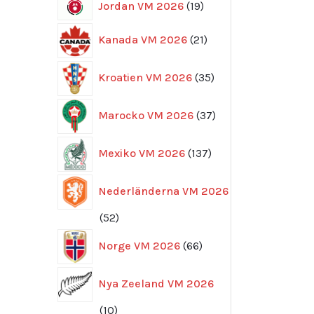
19
Jordan VM 2026
19
produkter
21
Kanada VM 2026
21
produkter
35
Kroatien VM 2026
35
produkter
37
Marocko VM 2026
37
produkter
137
Mexiko VM 2026
137
produkter
Nederländerna VM 2026
52
52
produkter
66
Norge VM 2026
66
produkter
Nya Zeeland VM 2026
10
10