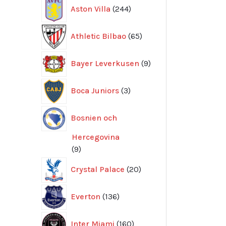
244
Aston Villa
244
produkter
65
Athletic Bilbao
65
produkter
9
Bayer Leverkusen
9
produkter
3
Boca Juniors
3
produkter
Bosnien och
Hercegovina
9
9
produkter
20
Crystal Palace
20
produkter
136
Everton
136
produkter
160
Inter Miami
160