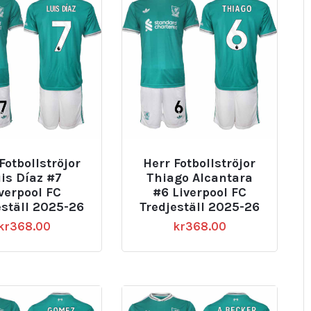
Fotbollströjor
Herr Fotbollströjor
is Díaz #7
Thiago Alcantara
verpool FC
#6 Liverpool FC
eställ 2025-26
Tredjeställ 2025-26
kr
368.00
kr
368.00