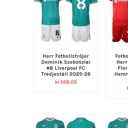
Herr Fotbollströjor
Fotbo
Dominik Szoboszlai
Herr
#8 Liverpool FC
Flor
Tredjeställ 2025-26
Hemm
kr
368.00