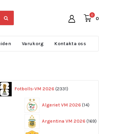
0
0
uiden
Varukorg
Kontakta oss
2331
Fotbolls-VM 2026
2331
produkter
14
Algeriet VM 2026
14
produkter
169
Argentina VM 2026
169
produkter
11