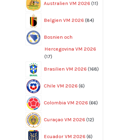
Australien VM 2026
11
produkter
84
Belgien VM 2026
84
produkter
Bosnien och
Hercegovina VM 2026
17
17
produkter
168
Brasilien VM 2026
168
produkter
6
Chile VM 2026
6
produkter
66
Colombia VM 2026
66
produkter
12
Curaçao VM 2026
12
produkter
6
Ecuador VM 2026
6
produkter