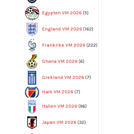
5
Egypten VM 2026
5
produkter
162
England VM 2026
162
produkter
222
Frankrike VM 2026
222
produkter
6
Ghana VM 2026
6
produkter
7
Grekland VM 2026
7
produkter
7
Haiti VM 2026
7
produkter
96
Italien VM 2026
96
produkter
32
Japan VM 2026
32
produkter