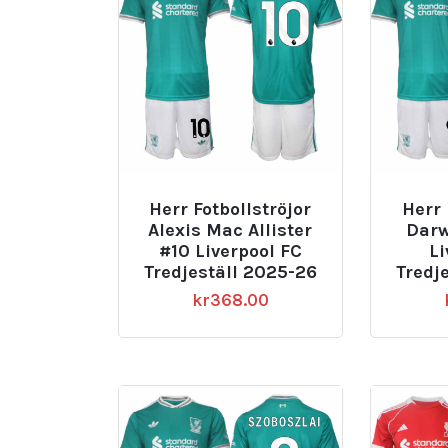
Herr Fotbollströjor
Herr 
Alexis Mac Allister
Darw
#10 Liverpool FC
Li
Tredjeställ 2025-26
Tredj
kr
368.00