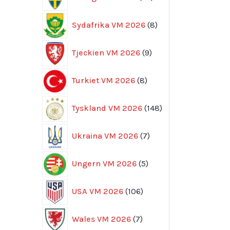
produkter
8
Sydafrika VM 2026
8
produkter
9
Tjeckien VM 2026
9
produkter
8
Turkiet VM 2026
8
produkter
148
Tyskland VM 2026
148
produkter
7
Ukraina VM 2026
7
produkter
5
Ungern VM 2026
5
produkter
106
USA VM 2026
106
produkter
7
Wales VM 2026
7
produkter