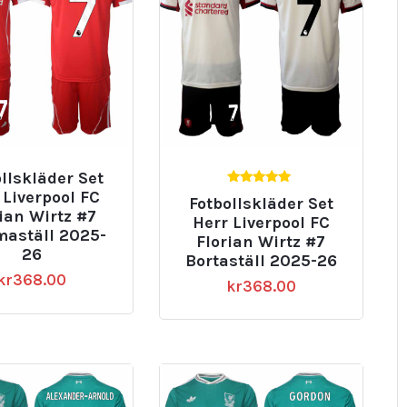
llskläder Set
5.00
 Liverpool FC
Fotbollskläder Set
av 5
ian Wirtz #7
Herr Liverpool FC
aställ 2025-
Florian Wirtz #7
26
Bortaställ 2025-26
kr
368.00
kr
368.00