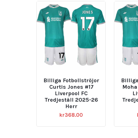
Billiga Fotbollströjor
Billig
Curtis Jones #17
Moha
Liverpool FC
L
Tredjeställ 2025-26
Tredj
Herr
kr
368.00