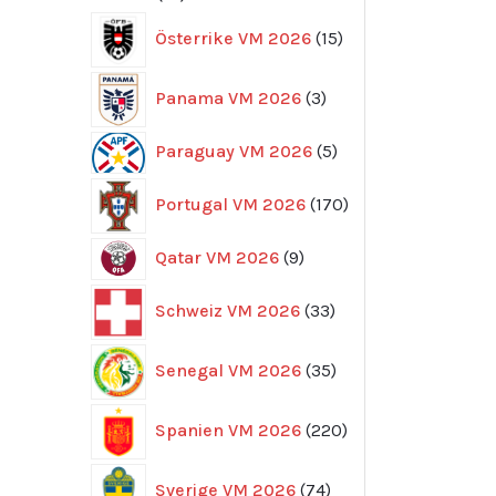
produkter
15
Österrike VM 2026
15
produkter
3
Panama VM 2026
3
produkter
5
Paraguay VM 2026
5
produkter
170
Portugal VM 2026
170
produkter
9
Qatar VM 2026
9
produkter
33
Schweiz VM 2026
33
produkter
35
Senegal VM 2026
35
produkter
220
Spanien VM 2026
220
produkter
74
Sverige VM 2026
74