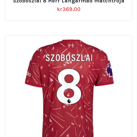
Szoboszlai 8 Herr Långärmad matchtröja
kr
369.00