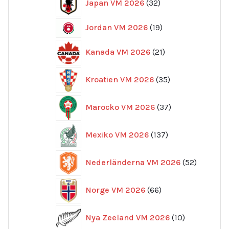
Japan VM 2026
32
produkter
19
Jordan VM 2026
19
produkter
21
Kanada VM 2026
21
produkter
35
Kroatien VM 2026
35
produkter
37
Marocko VM 2026
37
produkter
137
Mexiko VM 2026
137
produkter
52
Nederländerna VM 2026
52
produkte
66
Norge VM 2026
66
produkter
10
Nya Zeeland VM 2026
10
produkter