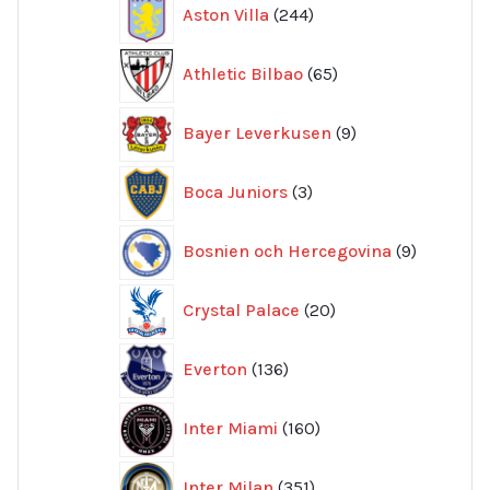
244
Aston Villa
244
produkter
65
Athletic Bilbao
65
produkter
9
Bayer Leverkusen
9
produkter
3
Boca Juniors
3
produkter
9
Bosnien och Hercegovina
9
produkte
20
Crystal Palace
20
produkter
136
Everton
136
produkter
160
Inter Miami
160
produkter
351
Inter Milan
351