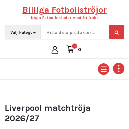
Hoppa
Billiga Fotbollströjor
till
innehåll
Köpa Fotbollskläder med fri frakt
0
0
Liverpool matchtröja
2026/27