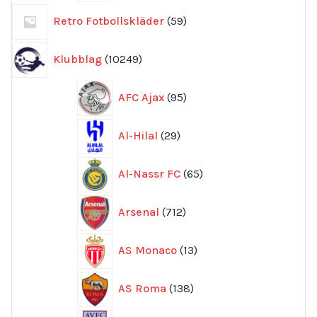
59
Retro Fotbollskläder
59
produkter
10249
Klubblag
10249
produkter
95
AFC Ajax
95
produkter
29
Al-Hilal
29
produkter
65
Al-Nassr FC
65
produkter
712
Arsenal
712
produkter
13
AS Monaco
13
produkter
138
AS Roma
138
produkter