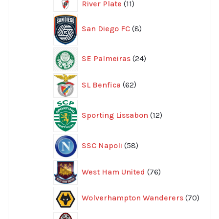
11
River Plate
11
produkter
8
San Diego FC
8
produkter
24
SE Palmeiras
24
produkter
62
SL Benfica
62
produkter
12
Sporting Lissabon
12
produkter
58
SSC Napoli
58
produkter
76
West Ham United
76
produkter
70
Wolverhampton Wanderers
70
produ
356