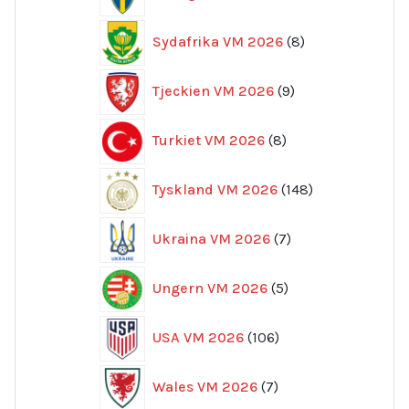
produkter
8
Sydafrika VM 2026
8
produkter
9
Tjeckien VM 2026
9
produkter
8
Turkiet VM 2026
8
produkter
148
Tyskland VM 2026
148
produkter
7
Ukraina VM 2026
7
produkter
5
Ungern VM 2026
5
produkter
106
USA VM 2026
106
produkter
7
Wales VM 2026
7
produkter