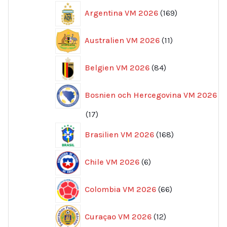
169
Argentina VM 2026
169
produkter
11
Australien VM 2026
11
produkter
84
Belgien VM 2026
84
produkter
Bosnien och Hercegovina VM 2026
17
17
produkter
168
Brasilien VM 2026
168
produkter
6
Chile VM 2026
6
produkter
66
Colombia VM 2026
66
produkter
12
Curaçao VM 2026
12
produkter