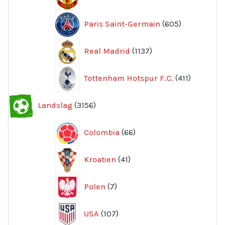
produkte
605
Paris Saint-Germain
605
produkter
1137
Real Madrid
1137
produkter
411
Tottenham Hotspur F.C.
411
produkter
3156
Landslag
3156
produkter
66
Colombia
66
produkter
41
Kroatien
41
produkter
7
Polen
7
produkter
107
USA
107
produkter