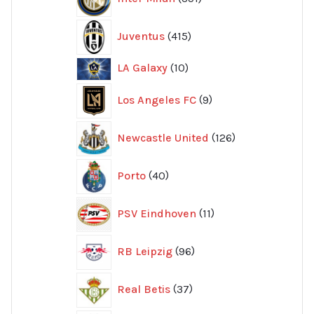
produkter
415
Juventus
415
produkter
10
LA Galaxy
10
produkter
9
Los Angeles FC
9
produkter
126
Newcastle United
126
produkter
40
Porto
40
produkter
11
PSV Eindhoven
11
produkter
96
RB Leipzig
96
produkter
37
Real Betis
37
produkter