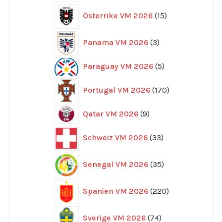
15
Österrike VM 2026
15
produkter
3
Panama VM 2026
3
produkter
5
Paraguay VM 2026
5
produkter
170
Portugal VM 2026
170
produkter
9
Qatar VM 2026
9
produkter
33
Schweiz VM 2026
33
produkter
35
Senegal VM 2026
35
produkter
220
Spanien VM 2026
220
produkter
74
Sverige VM 2026
74