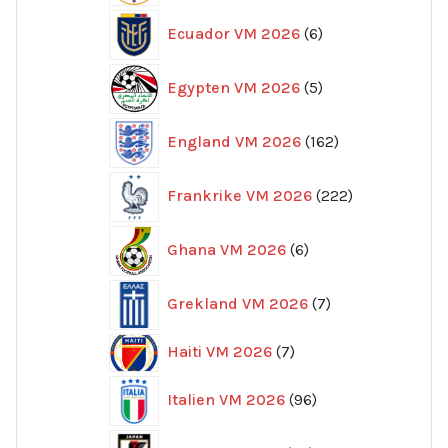
6
Ecuador VM 2026
6
produkter
5
Egypten VM 2026
5
produkter
162
England VM 2026
162
produkter
222
Frankrike VM 2026
222
produkter
6
Ghana VM 2026
6
produkter
7
Grekland VM 2026
7
produkter
7
Haiti VM 2026
7
produkter
96
Italien VM 2026
96
produkter
32