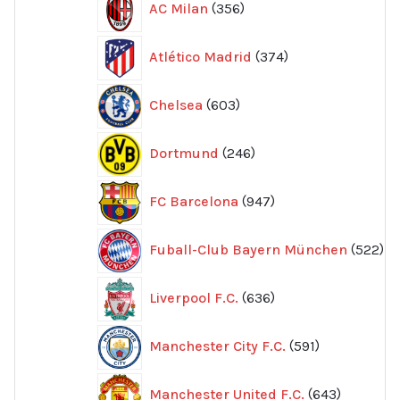
AC Milan
356
produkter
374
Atlético Madrid
374
produkter
603
Chelsea
603
produkter
246
Dortmund
246
produkter
947
FC Barcelona
947
produkter
52
Fuball-Club Bayern München
522
pr
636
Liverpool F.C.
636
produkter
591
Manchester City F.C.
591
produkter
643
Manchester United F.C.
643