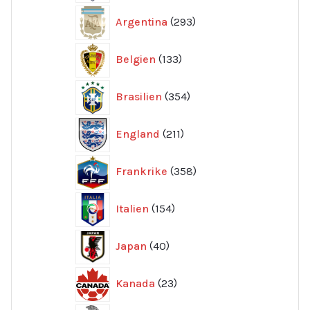
293
Argentina
293
produkter
133
Belgien
133
produkter
354
Brasilien
354
produkter
211
England
211
produkter
358
Frankrike
358
produkter
154
Italien
154
produkter
40
Japan
40
produkter
23
Kanada
23
produkter