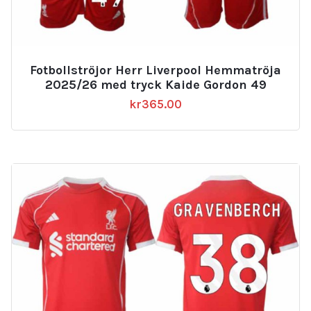
Fotbollströjor Herr Liverpool Hemmatröja
2025/26 med tryck Kaide Gordon 49
kr
365.00