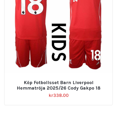
Köp Fotbollsset Barn Liverpool
Hemmatröja 2025/26 Cody Gakpo 18
kr
338.00