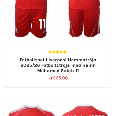
5.00
Fotbollsset Liverpool Hemmatröja
av 5
2025/26 Fotbollströja med namn
Mohamed Salah 11
kr
365.00