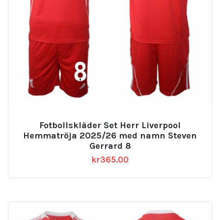
Fotbollskläder Set Herr Liverpool
Hemmatröja 2025/26 med namn Steven
Gerrard 8
kr
365.00