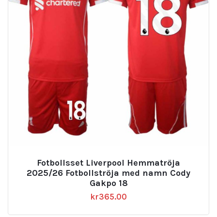
Fotbollsset Liverpool Hemmatröja
2025/26 Fotbollströja med namn Cody
Gakpo 18
kr
365.00