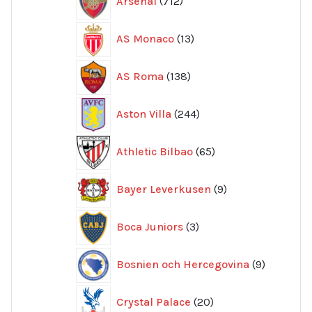
Arsenal
712
produkter
13
AS Monaco
13
produkter
138
AS Roma
138
produkter
244
Aston Villa
244
produkter
65
Athletic Bilbao
65
produkter
9
Bayer Leverkusen
9
produkter
3
Boca Juniors
3
produkter
9
Bosnien och Hercegovina
9
produkte
20
Crystal Palace
20
produkter