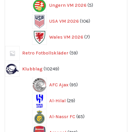
5
Ungern VM 2026
5
produkter
106
USA VM 2026
106
produkter
7
Wales VM 2026
7
produkter
59
Retro Fotbollskläder
59
produkter
10249
Klubblag
10249
produkter
95
AFC Ajax
95
produkter
29
Al-Hilal
29
produkter
65
Al-Nassr FC
65
produkter
712