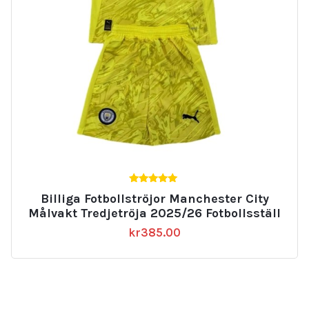
5.00
Billiga Fotbollströjor Manchester City
av 5
Målvakt Tredjetröja 2025/26 Fotbollsställ
kr
385.00