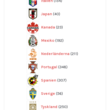
Italien
154
produkter
40
Japan
40
produkter
23
Kanada
23
produkter
192
Mexiko
192
produkter
211
Nederländerna
211
produkter
348
Portugal
348
produkter
307
Spanien
307
produkter
56
Sverige
56
produkter
250
Tyskland
250
produkter