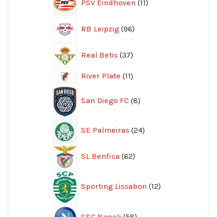
PSV Eindhoven
11
produkter
96
RB Leipzig
96
produkter
37
Real Betis
37
produkter
11
River Plate
11
produkter
8
San Diego FC
8
produkter
24
SE Palmeiras
24
produkter
62
SL Benfica
62
produkter
12
Sporting Lissabon
12
produkter
58
SSC Napoli
58