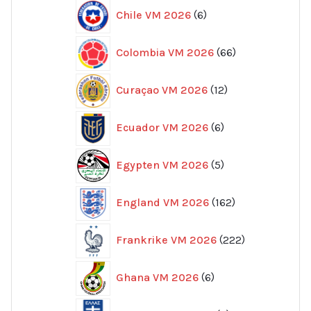
6
Chile VM 2026
6
produkter
66
Colombia VM 2026
66
produkter
12
Curaçao VM 2026
12
produkter
6
Ecuador VM 2026
6
produkter
5
Egypten VM 2026
5
produkter
162
England VM 2026
162
produkter
222
Frankrike VM 2026
222
produkter
6
Ghana VM 2026
6
produkter
7