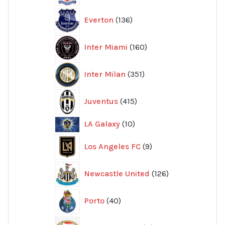
136
Everton
136
produkter
160
Inter Miami
160
produkter
351
Inter Milan
351
produkter
415
Juventus
415
produkter
10
LA Galaxy
10
produkter
9
Los Angeles FC
9
produkter
126
Newcastle United
126
produkter
40
Porto
40
produkter
11