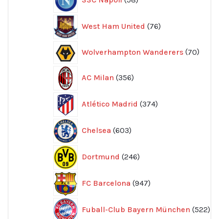
produkter
76
West Ham United
76
produkter
70
Wolverhampton Wanderers
70
produ
356
AC Milan
356
produkter
374
Atlético Madrid
374
produkter
603
Chelsea
603
produkter
246
Dortmund
246
produkter
947
FC Barcelona
947
produkter
52
Fuball-Club Bayern München
522
pr