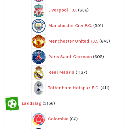
636
Liverpool F.C.
636
produkter
591
Manchester City F.C.
591
produkter
643
Manchester United F.C.
643
produkte
605
Paris Saint-Germain
605
produkter
1137
Real Madrid
1137
produkter
411
Tottenham Hotspur F.C.
411
produkter
3156
Landslag
3156
produkter
66
Colombia
66
produkter