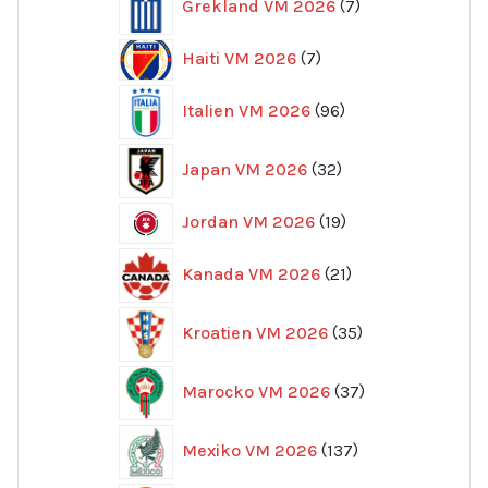
Grekland VM 2026
7
produkter
7
Haiti VM 2026
7
produkter
96
Italien VM 2026
96
produkter
32
Japan VM 2026
32
produkter
19
Jordan VM 2026
19
produkter
21
Kanada VM 2026
21
produkter
35
Kroatien VM 2026
35
produkter
37
Marocko VM 2026
37
produkter
137
Mexiko VM 2026
137
produkter