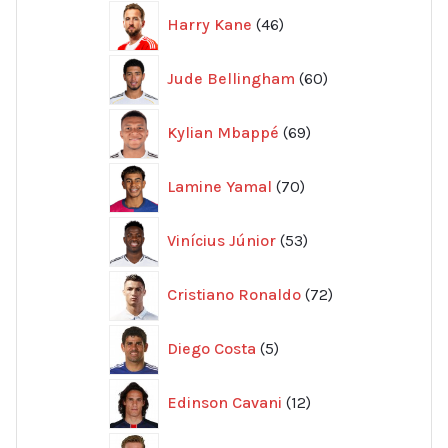
46
Harry Kane
46
produkter
60
Jude Bellingham
60
produkter
69
Kylian Mbappé
69
produkter
70
Lamine Yamal
70
produkter
53
Vinícius Júnior
53
produkter
72
Cristiano Ronaldo
72
produkter
5
Diego Costa
5
produkter
12
Edinson Cavani
12
produkter
45