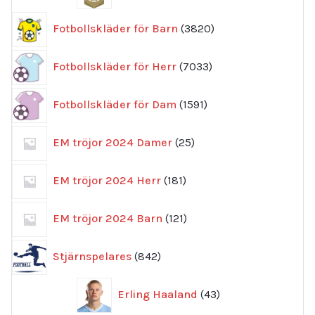
3820
Fotbollskläder för Barn
3820
produkter
7033
Fotbollskläder för Herr
7033
produkter
1591
Fotbollskläder för Dam
1591
produkter
25
EM tröjor 2024 Damer
25
produkter
181
EM tröjor 2024 Herr
181
produkter
121
EM tröjor 2024 Barn
121
produkter
842
Stjärnspelares
842
produkter
43
Erling Haaland
43
produkter