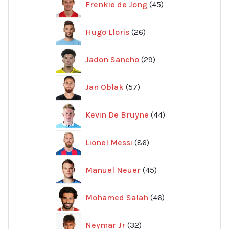
Frenkie de Jong
45
produkter
26
Hugo Lloris
26
produkter
29
Jadon Sancho
29
produkter
57
Jan Oblak
57
produkter
44
Kevin De Bruyne
44
produkter
86
Lionel Messi
86
produkter
45
Manuel Neuer
45
produkter
46
Mohamed Salah
46
produkter
32
Neymar Jr
32