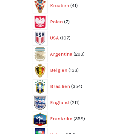
41
Kroatien
41
produkter
7
Polen
7
produkter
107
USA
107
produkter
293
Argentina
293
produkter
133
Belgien
133
produkter
354
Brasilien
354
produkter
211
England
211
produkter
358
Frankrike
358
produkter
154