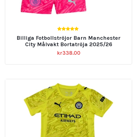
5.00
Billiga Fotbollströjor Barn Manchester
av 5
City Målvakt Bortatröja 2025/26
kr
338.00