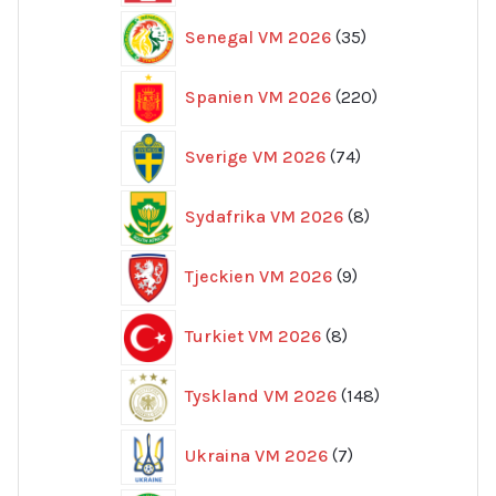
35
Senegal VM 2026
35
produkter
220
Spanien VM 2026
220
produkter
74
Sverige VM 2026
74
produkter
8
Sydafrika VM 2026
8
produkter
9
Tjeckien VM 2026
9
produkter
8
Turkiet VM 2026
8
produkter
148
Tyskland VM 2026
148
produkter
7
Ukraina VM 2026
7
produkter