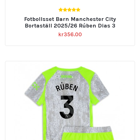
5.00
Fotbollsset Barn Manchester City
av 5
Bortaställ 2025/26 Rúben Dias 3
kr
356.00