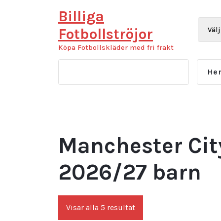
Hoppa
Billiga
till
innehåll
Fotbollströjor
Köpa Fotbollskläder med fri frakt
He
Manchester Ci
2026/27 barn
Sortera
Visar alla 5 resultat
efter