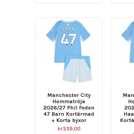
Manchester City
Man
Hemmatröja
H
2026/27 Phil Foden
202
47 Barn Kortärmad
Haa
+ Korta byxor
Kort
kr
339.00