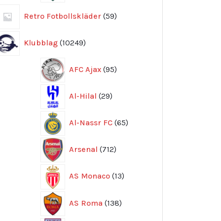
59
Retro Fotbollskläder
59
produkter
10249
Klubblag
10249
produkter
95
AFC Ajax
95
produkter
29
Al-Hilal
29
produkter
65
Al-Nassr FC
65
produkter
712
Arsenal
712
produkter
13
AS Monaco
13
produkter
138
AS Roma
138
produkter