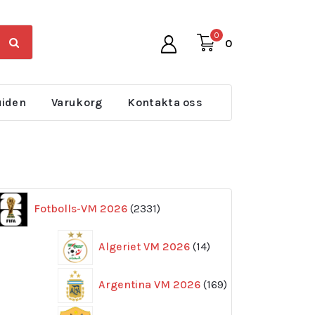
0
0
uiden
Varukorg
Kontakta oss
2331
Fotbolls-VM 2026
2331
produkter
14
Algeriet VM 2026
14
produkter
169
Argentina VM 2026
169
produkter
11