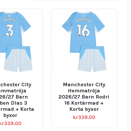
chester City
Manchester City
emmatröja
Hemmatröja
26/27 Barn
2026/27 Barn Rodri
ben Dias 3
16 Kortärmad +
ärmad + Korta
Korta byxor
byxor
kr
339.00
kr
339.00