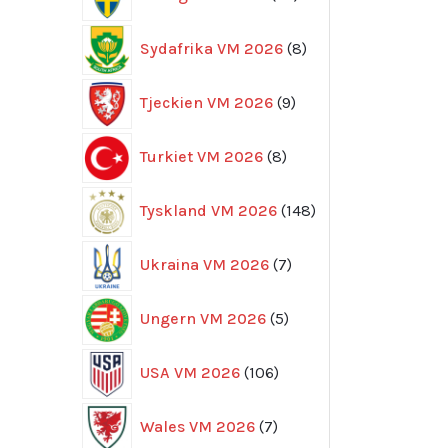
produkter
8
Sydafrika VM 2026
8
produkter
9
Tjeckien VM 2026
9
produkter
8
Turkiet VM 2026
8
produkter
148
Tyskland VM 2026
148
produkter
7
Ukraina VM 2026
7
produkter
5
Ungern VM 2026
5
produkter
106
USA VM 2026
106
produkter
7
Wales VM 2026
7
produkter