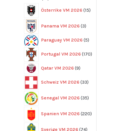
produkter
15
Österrike VM 2026
15
produkter
3
Panama VM 2026
3
produkter
5
Paraguay VM 2026
5
produkter
170
Portugal VM 2026
170
produkter
9
Qatar VM 2026
9
produkter
33
Schweiz VM 2026
33
produkter
35
Senegal VM 2026
35
produkter
220
Spanien VM 2026
220
produkter
74
Sverige VM 2026
74