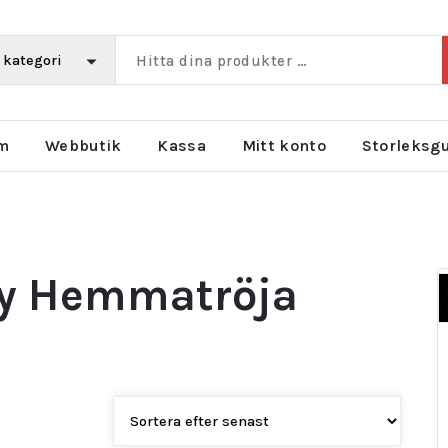
m
Webbutik
Kassa
Mitt konto
Storleksg
ty Hemmatröja