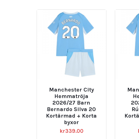
senaste
Manchester City
Man
Hemmatröja
H
2026/27 Barn
20
Bernardo Silva 20
Rú
Kortärmad + Korta
Kort
byxor
kr
339.00