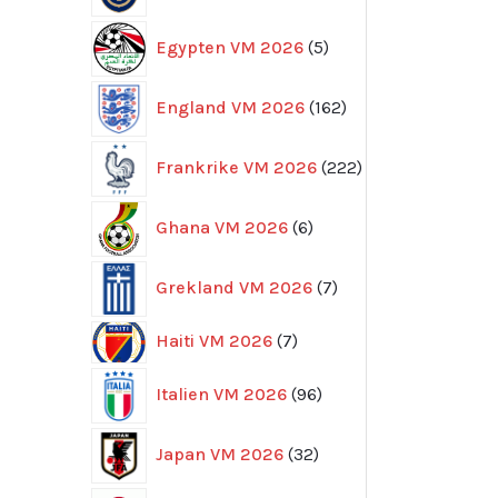
5
Egypten VM 2026
5
produkter
162
England VM 2026
162
produkter
222
Frankrike VM 2026
222
produkter
6
Ghana VM 2026
6
produkter
7
Grekland VM 2026
7
produkter
7
Haiti VM 2026
7
produkter
96
Italien VM 2026
96
produkter
32
Japan VM 2026
32
produkter