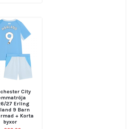
chester City
emmatröja
6/27 Erling
land 9 Barn
ärmad + Korta
byxor