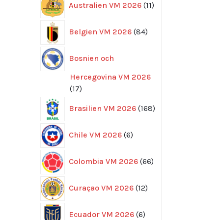
Australien VM 2026
11
produkter
84
Belgien VM 2026
84
produkter
Bosnien och
Hercegovina VM 2026
17
17
produkter
168
Brasilien VM 2026
168
produkter
6
Chile VM 2026
6
produkter
66
Colombia VM 2026
66
produkter
12
Curaçao VM 2026
12
produkter
6
Ecuador VM 2026
6
produkter