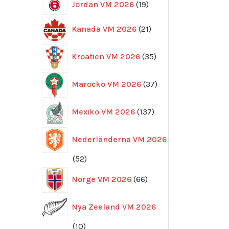
19
Jordan VM 2026
19
produkter
21
Kanada VM 2026
21
produkter
35
Kroatien VM 2026
35
produkter
37
Marocko VM 2026
37
produkter
137
Mexiko VM 2026
137
produkter
Nederländerna VM 2026
52
52
produkter
66
Norge VM 2026
66
produkter
Nya Zeeland VM 2026
10
10