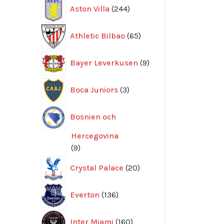
244
Aston Villa
244
produkter
65
Athletic Bilbao
65
produkter
9
Bayer Leverkusen
9
produkter
3
Boca Juniors
3
produkter
Bosnien och
Hercegovina
9
9
produkter
20
Crystal Palace
20
produkter
136
Everton
136
produkter
160
Inter Miami
160