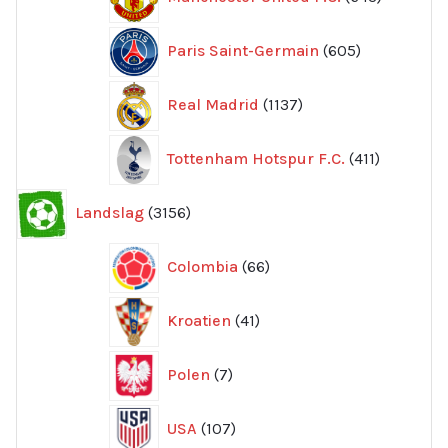
produkte
605
Paris Saint-Germain
605
produkter
1137
Real Madrid
1137
produkter
411
Tottenham Hotspur F.C.
411
produkter
3156
Landslag
3156
produkter
66
Colombia
66
produkter
41
Kroatien
41
produkter
7
Polen
7
produkter
107
USA
107
produkter