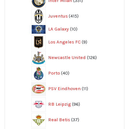
Inter Milan
351
produkter
415
Juventus
415
produkter
10
LA Galaxy
10
produkter
9
Los Angeles FC
9
produkter
126
Newcastle United
126
produkter
40
Porto
40
produkter
11
PSV Eindhoven
11
produkter
96
RB Leipzig
96
produkter
37
Real Betis
37
produkter