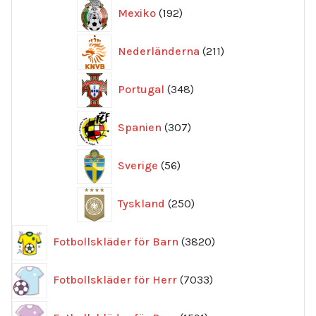
192
Mexiko
192
produkter
211
Nederländerna
211
produkter
348
Portugal
348
produkter
307
Spanien
307
produkter
56
Sverige
56
produkter
250
Tyskland
250
produkter
3820
Fotbollskläder för Barn
3820
produkter
7033
Fotbollskläder för Herr
7033
produkter
1591