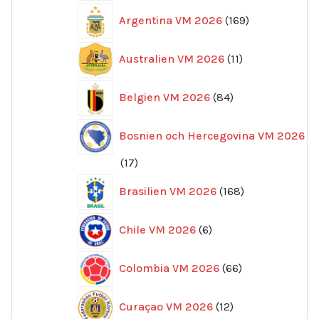
169
Argentina VM 2026
169
produkter
11
Australien VM 2026
11
produkter
84
Belgien VM 2026
84
produkter
Bosnien och Hercegovina VM 2026
17
17
produkter
168
Brasilien VM 2026
168
produkter
6
Chile VM 2026
6
produkter
66
Colombia VM 2026
66
produkter
12
Curaçao VM 2026
12
produkter