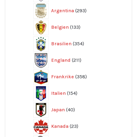
293
Argentina
293
produkter
133
Belgien
133
produkter
354
Brasilien
354
produkter
211
England
211
produkter
358
Frankrike
358
produkter
154
Italien
154
produkter
40
Japan
40
produkter
23
Kanada
23
produkter