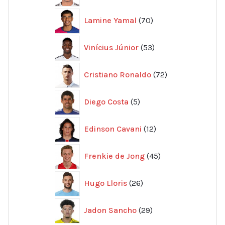
70
Lamine Yamal
70
produkter
53
Vinícius Júnior
53
produkter
72
Cristiano Ronaldo
72
produkter
5
Diego Costa
5
produkter
12
Edinson Cavani
12
produkter
45
Frenkie de Jong
45
produkter
26
Hugo Lloris
26
produkter
29
Jadon Sancho
29
produkter