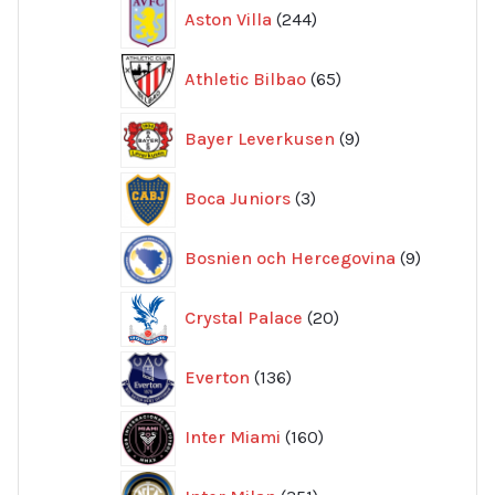
244
Aston Villa
244
produkter
65
Athletic Bilbao
65
produkter
9
Bayer Leverkusen
9
produkter
3
Boca Juniors
3
produkter
9
Bosnien och Hercegovina
9
produkte
20
Crystal Palace
20
produkter
136
Everton
136
produkter
160
Inter Miami
160
produkter
351