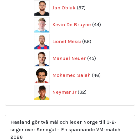
57
Jan Oblak
57
produkter
44
Kevin De Bruyne
44
produkter
86
Lionel Messi
86
produkter
45
Manuel Neuer
45
produkter
46
Mohamed Salah
46
produkter
32
Neymar Jr
32
produkter
Haaland gör två mål och leder Norge till 3-2-
seger över Senegal – En spännande VM-match
2026