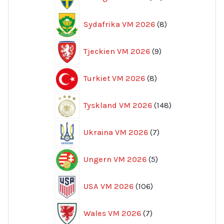
produkter
8
Sydafrika VM 2026
8
produkter
9
Tjeckien VM 2026
9
produkter
8
Turkiet VM 2026
8
produkter
148
Tyskland VM 2026
148
produkter
7
Ukraina VM 2026
7
produkter
5
Ungern VM 2026
5
produkter
106
USA VM 2026
106
produkter
7
Wales VM 2026
7
produkter