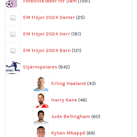
Fotbollskläder för Dam
1591
produkter
25
EM tröjor 2024 Damer
25
produkter
181
EM tröjor 2024 Herr
181
produkter
121
EM tröjor 2024 Barn
121
produkter
842
Stjärnspelares
842
produkter
43
Erling Haaland
43
produkter
46
Harry Kane
46
produkter
60
Jude Bellingham
60
produkter
69
Kylian Mbappé
69
produkter