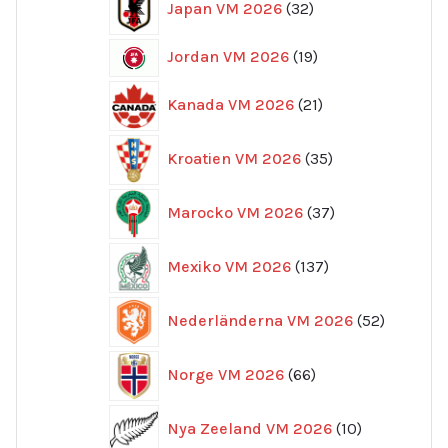
Japan VM 2026
32
produkter
19
Jordan VM 2026
19
produkter
21
Kanada VM 2026
21
produkter
35
Kroatien VM 2026
35
produkter
37
Marocko VM 2026
37
produkter
137
Mexiko VM 2026
137
produkter
52
Nederländerna VM 2026
52
produkte
66
Norge VM 2026
66
produkter
10
Nya Zeeland VM 2026
10
produkter