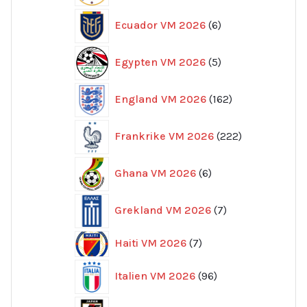
6
Ecuador VM 2026
6
produkter
5
Egypten VM 2026
5
produkter
162
England VM 2026
162
produkter
222
Frankrike VM 2026
222
produkter
6
Ghana VM 2026
6
produkter
7
Grekland VM 2026
7
produkter
7
Haiti VM 2026
7
produkter
96
Italien VM 2026
96
produkter
32