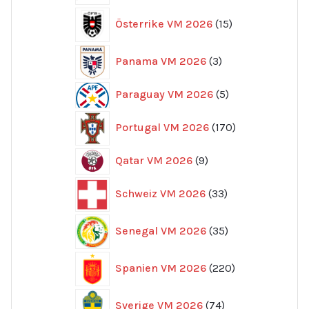
15
Österrike VM 2026
15
produkter
3
Panama VM 2026
3
produkter
5
Paraguay VM 2026
5
produkter
170
Portugal VM 2026
170
produkter
9
Qatar VM 2026
9
produkter
33
Schweiz VM 2026
33
produkter
35
Senegal VM 2026
35
produkter
220
Spanien VM 2026
220
produkter
74
Sverige VM 2026
74