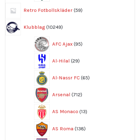
59
Retro Fotbollskläder
59
produkter
10249
Klubblag
10249
produkter
95
AFC Ajax
95
produkter
29
Al-Hilal
29
produkter
65
Al-Nassr FC
65
produkter
712
Arsenal
712
produkter
13
AS Monaco
13
produkter
138
AS Roma
138
produkter