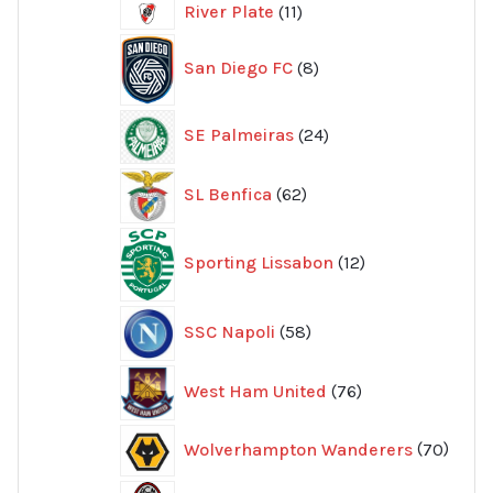
11
River Plate
11
produkter
8
San Diego FC
8
produkter
24
SE Palmeiras
24
produkter
62
SL Benfica
62
produkter
12
Sporting Lissabon
12
produkter
58
SSC Napoli
58
produkter
76
West Ham United
76
produkter
70
Wolverhampton Wanderers
70
produ
356