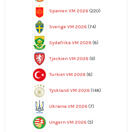
220
Spanien VM 2026
220
produkter
74
Sverige VM 2026
74
produkter
8
Sydafrika VM 2026
8
produkter
9
Tjeckien VM 2026
9
produkter
8
Turkiet VM 2026
8
produkter
148
Tyskland VM 2026
148
produkter
7
Ukraina VM 2026
7
produkter
5
Ungern VM 2026
5
produkter