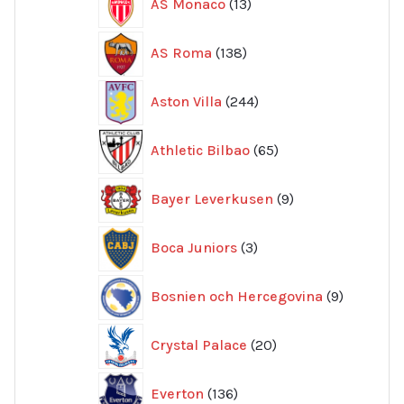
AS Monaco
13
produkter
138
AS Roma
138
produkter
244
Aston Villa
244
produkter
65
Athletic Bilbao
65
produkter
9
Bayer Leverkusen
9
produkter
3
Boca Juniors
3
produkter
9
Bosnien och Hercegovina
9
produkte
20
Crystal Palace
20
produkter
136
Everton
136
produkter