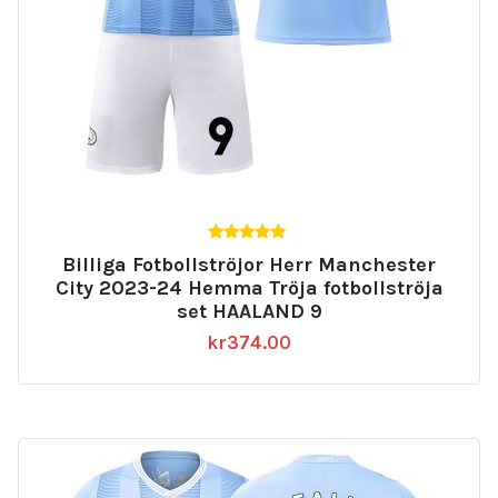
5.00
Billiga Fotbollströjor Herr Manchester
av 5
City 2023-24 Hemma Tröja fotbollströja
set HAALAND 9
kr
374.00