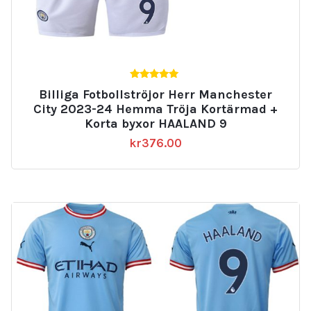
5.00
Billiga Fotbollströjor Herr Manchester
av 5
City 2023-24 Hemma Tröja Kortärmad +
Korta byxor HAALAND 9
kr
376.00