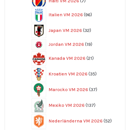
Haiti VM 2026
7
produkter
96
Italien VM 2026
96
produkter
32
Japan VM 2026
32
produkter
19
Jordan VM 2026
19
produkter
21
Kanada VM 2026
21
produkter
35
Kroatien VM 2026
35
produkter
37
Marocko VM 2026
37
produkter
137
Mexiko VM 2026
137
produkter
52
Nederländerna VM 2026
52
produkte