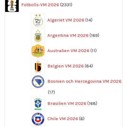
2331
Fotbolls-VM 2026
2331
produkter
14
Algeriet VM 2026
14
produkter
169
Argentina VM 2026
169
produkter
11
Australien VM 2026
11
produkter
84
Belgien VM 2026
84
produkter
Bosnien och Hercegovina VM 2026
17
17
produkter
168
Brasilien VM 2026
168
produkter
6
Chile VM 2026
6
produkter