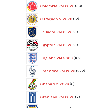
66
Colombia VM 2026
66
produkter
12
Curaçao VM 2026
12
produkter
6
Ecuador VM 2026
6
produkter
5
Egypten VM 2026
5
produkter
162
England VM 2026
162
produkter
222
Frankrike VM 2026
222
produkter
6
Ghana VM 2026
6
produkter
7
Grekland VM 2026
7
produkter
7