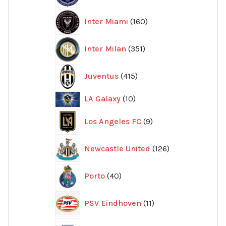
160
Inter Miami
160
produkter
351
Inter Milan
351
produkter
415
Juventus
415
produkter
10
LA Galaxy
10
produkter
9
Los Angeles FC
9
produkter
126
Newcastle United
126
produkter
40
Porto
40
produkter
11
PSV Eindhoven
11
produkter
96