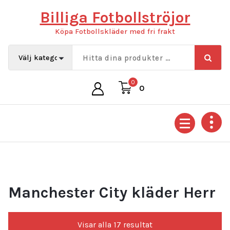
Hoppa
Billiga Fotbollströjor
till
innehåll
Köpa Fotbollskläder med fri frakt
0
0
Manchester City kläder Herr
Sortera
Visar alla 17 resultat