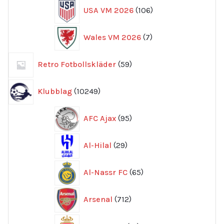
106
USA VM 2026
106
produkter
7
Wales VM 2026
7
produkter
59
Retro Fotbollskläder
59
produkter
10249
Klubblag
10249
produkter
95
AFC Ajax
95
produkter
29
Al-Hilal
29
produkter
65
Al-Nassr FC
65
produkter
712
Arsenal
712
produkter
13