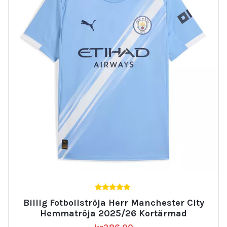
5.00
Billig Fotbollströja Herr Manchester City
av 5
Hemmatröja 2025/26 Kortärmad