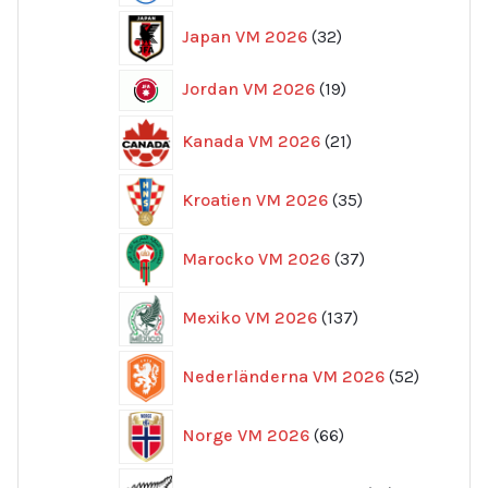
32
Japan VM 2026
32
produkter
19
Jordan VM 2026
19
produkter
21
Kanada VM 2026
21
produkter
35
Kroatien VM 2026
35
produkter
37
Marocko VM 2026
37
produkter
137
Mexiko VM 2026
137
produkter
52
Nederländerna VM 2026
52
produkte
66
Norge VM 2026
66
produkter
10