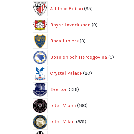
65
Athletic Bilbao
65
produkter
9
Bayer Leverkusen
9
produkter
3
Boca Juniors
3
produkter
9
Bosnien och Hercegovina
9
produkte
20
Crystal Palace
20
produkter
136
Everton
136
produkter
160
Inter Miami
160
produkter
351
Inter Milan
351
produkter
415