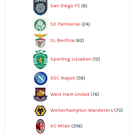
San Diego FC
8
produkter
24
SE Palmeiras
24
produkter
62
SL Benfica
62
produkter
12
Sporting Lissabon
12
produkter
58
SSC Napoli
58
produkter
76
West Ham United
76
produkter
70
Wolverhampton Wanderers
70
produ
356
AC Milan
356
produkter