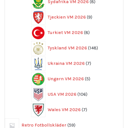
Sydafrika VM 2026
8
produkter
9
Tjeckien VM 2026
9
produkter
8
Turkiet VM 2026
8
produkter
148
Tyskland VM 2026
148
produkter
7
Ukraina VM 2026
7
produkter
5
Ungern VM 2026
5
produkter
106
USA VM 2026
106
produkter
7
Wales VM 2026
7
produkter
59
Retro Fotbollskläder
59