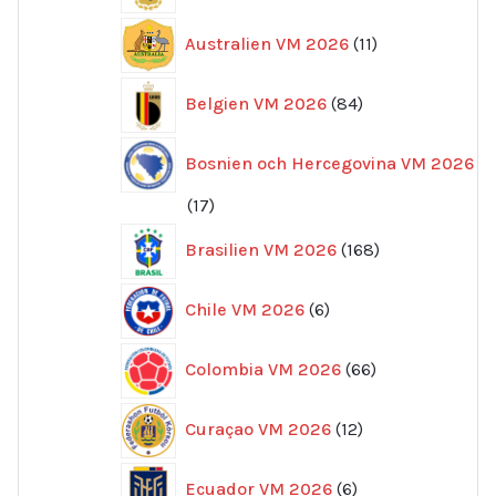
11
Australien VM 2026
11
produkter
84
Belgien VM 2026
84
produkter
Bosnien och Hercegovina VM 2026
17
17
produkter
168
Brasilien VM 2026
168
produkter
6
Chile VM 2026
6
produkter
66
Colombia VM 2026
66
produkter
12
Curaçao VM 2026
12
produkter
6
Ecuador VM 2026
6