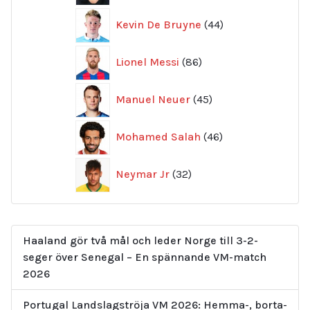
44
Kevin De Bruyne
44
produkter
86
Lionel Messi
86
produkter
45
Manuel Neuer
45
produkter
46
Mohamed Salah
46
produkter
32
Neymar Jr
32
produkter
Haaland gör två mål och leder Norge till 3-2-
seger över Senegal – En spännande VM-match
2026
Portugal Landslagströja VM 2026: Hemma-, borta-