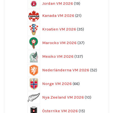
19
Jordan VM 2026
19
produkter
21
Kanada VM 2026
21
produkter
35
Kroatien VM 2026
35
produkter
37
Marocko VM 2026
37
produkter
137
Mexiko VM 2026
137
produkter
52
Nederländerna VM 2026
52
produkte
66
Norge VM 2026
66
produkter
10
Nya Zeeland VM 2026
10
produkter
15
Österrike VM 2026
15