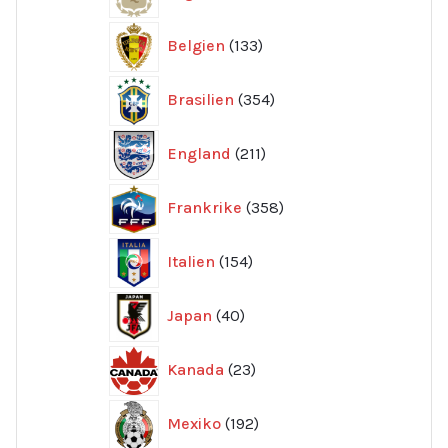
produkter
133
Belgien
133
produkter
354
Brasilien
354
produkter
211
England
211
produkter
358
Frankrike
358
produkter
154
Italien
154
produkter
40
Japan
40
produkter
23
Kanada
23
produkter
192
Mexiko
192
produkter