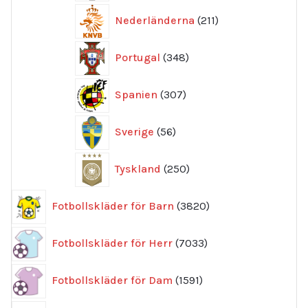
211
Nederländerna
211
produkter
348
Portugal
348
produkter
307
Spanien
307
produkter
56
Sverige
56
produkter
250
Tyskland
250
produkter
3820
Fotbollskläder för Barn
3820
produkter
7033
Fotbollskläder för Herr
7033
produkter
1591
Fotbollskläder för Dam
1591
produkter