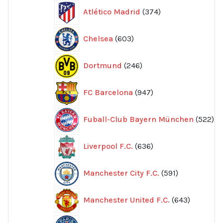
374
Atlético Madrid
374
produkter
603
Chelsea
603
produkter
246
Dortmund
246
produkter
947
FC Barcelona
947
produkter
52
Fuball-Club Bayern München
522
pr
636
Liverpool F.C.
636
produkter
591
Manchester City F.C.
591
produkter
643
Manchester United F.C.
643
produkte
605