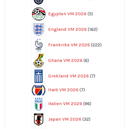
produkter
5
Egypten VM 2026
5
produkter
162
England VM 2026
162
produkter
222
Frankrike VM 2026
222
produkter
6
Ghana VM 2026
6
produkter
7
Grekland VM 2026
7
produkter
7
Haiti VM 2026
7
produkter
96
Italien VM 2026
96
produkter
32
Japan VM 2026
32
produkter