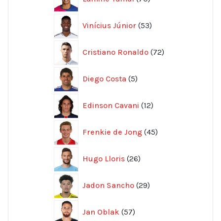
produkter
53
Vinícius Júnior
53
produkter
72
Cristiano Ronaldo
72
produkter
5
Diego Costa
5
produkter
12
Edinson Cavani
12
produkter
45
Frenkie de Jong
45
produkter
26
Hugo Lloris
26
produkter
29
Jadon Sancho
29
produkter
57
Jan Oblak
57
produkter