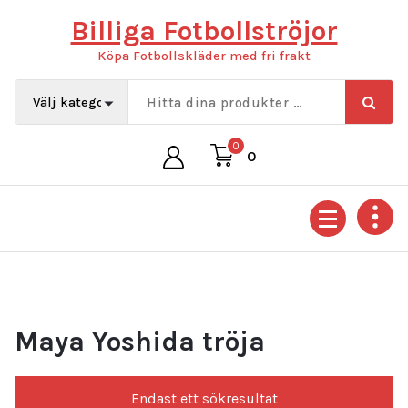
Hoppa
Billiga Fotbollströjor
till
innehåll
Köpa Fotbollskläder med fri frakt
0
0
Maya Yoshida tröja
Endast ett sökresultat