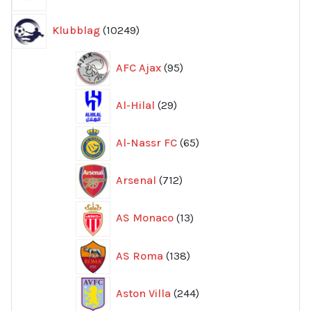
produkter
10249
Klubblag
10249
produkter
95
AFC Ajax
95
produkter
29
Al-Hilal
29
produkter
65
Al-Nassr FC
65
produkter
712
Arsenal
712
produkter
13
AS Monaco
13
produkter
138
AS Roma
138
produkter
244
Aston Villa
244
produkter