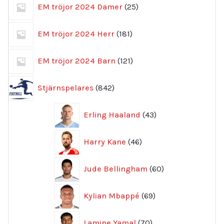
25
EM tröjor 2024 Damer
25
produkter
181
EM tröjor 2024 Herr
181
produkter
121
EM tröjor 2024 Barn
121
produkter
842
Stjärnspelares
842
produkter
43
Erling Haaland
43
produkter
46
Harry Kane
46
produkter
60
Jude Bellingham
60
produkter
69
Kylian Mbappé
69
produkter
70
Lamine Yamal
70