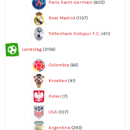
Paris Saint-Germain
605
produkter
1137
Real Madrid
1137
produkter
411
Tottenham Hotspur F.C.
411
produkter
3156
Landslag
3156
produkter
66
Colombia
66
produkter
41
Kroatien
41
produkter
7
Polen
7
produkter
107
USA
107
produkter
293
Argentina
293