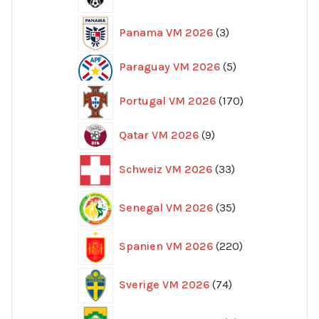
produkter
3
Panama VM 2026
3
produkter
5
Paraguay VM 2026
5
produkter
170
Portugal VM 2026
170
produkter
9
Qatar VM 2026
9
produkter
33
Schweiz VM 2026
33
produkter
35
Senegal VM 2026
35
produkter
220
Spanien VM 2026
220
produkter
74
Sverige VM 2026
74
produkter
8