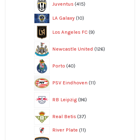
Juventus
415
produkter
10
LA Galaxy
10
produkter
9
Los Angeles FC
9
produkter
126
Newcastle United
126
produkter
40
Porto
40
produkter
11
PSV Eindhoven
11
produkter
96
RB Leipzig
96
produkter
37
Real Betis
37
produkter
11
River Plate
11
produkter
8