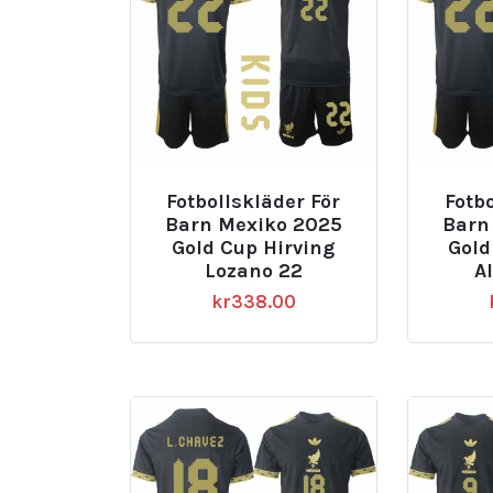
Fotbollskläder För
Fotbo
Barn Mexiko 2025
Barn
Gold Cup Hirving
Gold
Lozano 22
A
kr
338.00