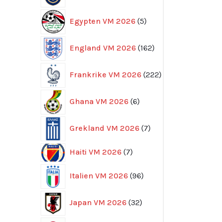
5
Egypten VM 2026
5
produkter
162
England VM 2026
162
produkter
222
Frankrike VM 2026
222
produkter
6
Ghana VM 2026
6
produkter
7
Grekland VM 2026
7
produkter
7
Haiti VM 2026
7
produkter
96
Italien VM 2026
96
produkter
32
Japan VM 2026
32
produkter