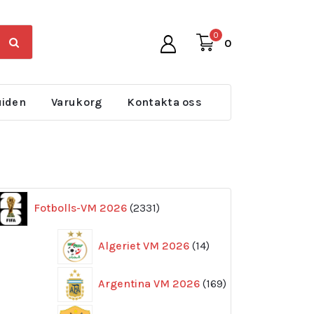
0
0
uiden
Varukorg
Kontakta oss
2331
Fotbolls-VM 2026
2331
produkter
14
Algeriet VM 2026
14
produkter
169
Argentina VM 2026
169
produkter
11