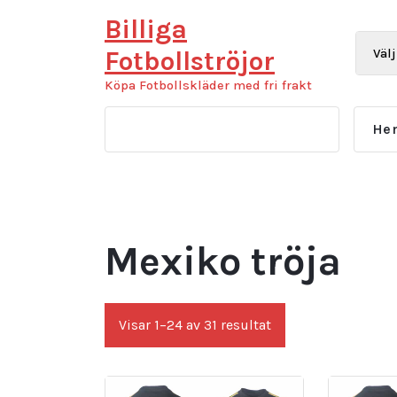
Hoppa
Billiga
till
innehåll
Fotbollströjor
Köpa Fotbollskläder med fri frakt
He
Mexiko tröja
Sortera
Visar 1–24 av 31 resultat
efter
senaste