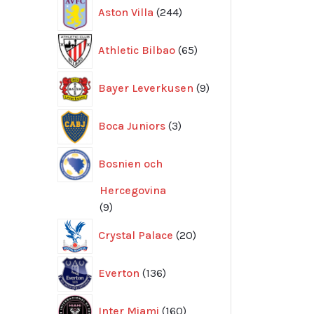
244
Aston Villa
244
produkter
65
Athletic Bilbao
65
produkter
9
Bayer Leverkusen
9
produkter
3
Boca Juniors
3
produkter
Bosnien och
Hercegovina
9
9
produkter
20
Crystal Palace
20
produkter
136
Everton
136
produkter
160
Inter Miami
160