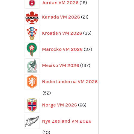
19
Jordan VM 2026
19
produkter
21
Kanada VM 2026
21
produkter
35
Kroatien VM 2026
35
produkter
37
Marocko VM 2026
37
produkter
137
Mexiko VM 2026
137
produkter
Nederländerna VM 2026
52
52
produkter
66
Norge VM 2026
66
produkter
Nya Zeeland VM 2026
10
10