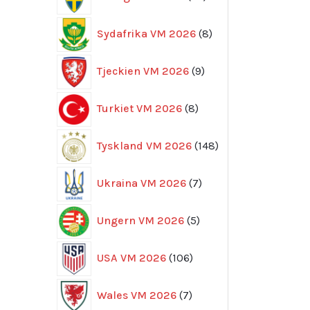
produkter
8
Sydafrika VM 2026
8
produkter
9
Tjeckien VM 2026
9
produkter
8
Turkiet VM 2026
8
produkter
148
Tyskland VM 2026
148
produkter
7
Ukraina VM 2026
7
produkter
5
Ungern VM 2026
5
produkter
106
USA VM 2026
106
produkter
7
Wales VM 2026
7
produkter