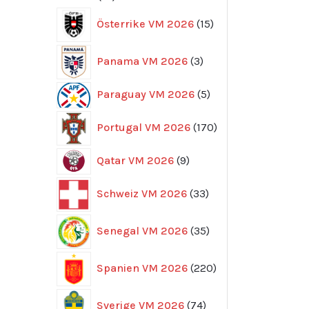
produkter
15
Österrike VM 2026
15
produkter
3
Panama VM 2026
3
produkter
5
Paraguay VM 2026
5
produkter
170
Portugal VM 2026
170
produkter
9
Qatar VM 2026
9
produkter
33
Schweiz VM 2026
33
produkter
35
Senegal VM 2026
35
produkter
220
Spanien VM 2026
220
produkter
74
Sverige VM 2026
74