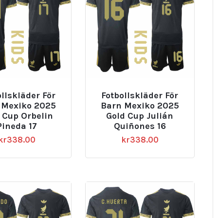
llskläder För
Fotbollskläder För
 Mexiko 2025
Barn Mexiko 2025
 Cup Orbelin
Gold Cup Julián
Pineda 17
Quiñones 16
kr
338.00
kr
338.00