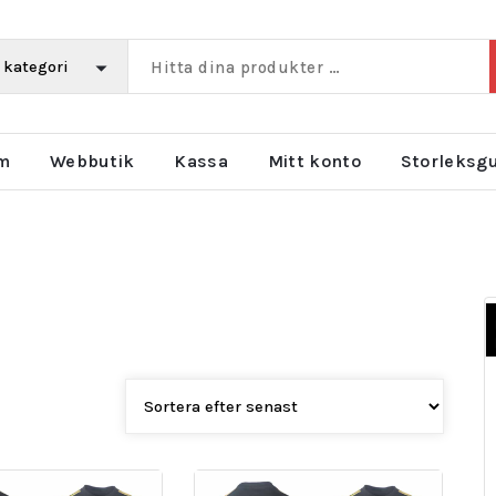
m
Webbutik
Kassa
Mitt konto
Storleksg