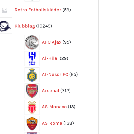
59
Retro Fotbollskläder
59
produkter
10249
Klubblag
10249
produkter
95
AFC Ajax
95
produkter
29
Al-Hilal
29
produkter
65
Al-Nassr FC
65
produkter
712
Arsenal
712
produkter
13
AS Monaco
13
produkter
138
AS Roma
138
produkter