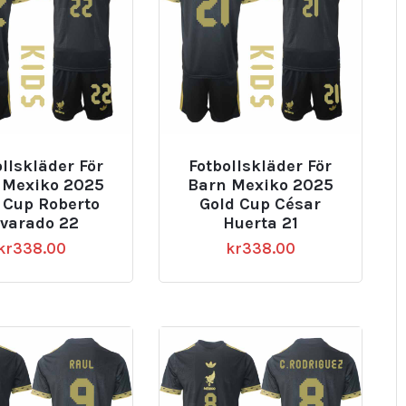
llskläder För
Fotbollskläder För
 Mexiko 2025
Barn Mexiko 2025
 Cup Roberto
Gold Cup César
lvarado 22
Huerta 21
kr
338.00
kr
338.00