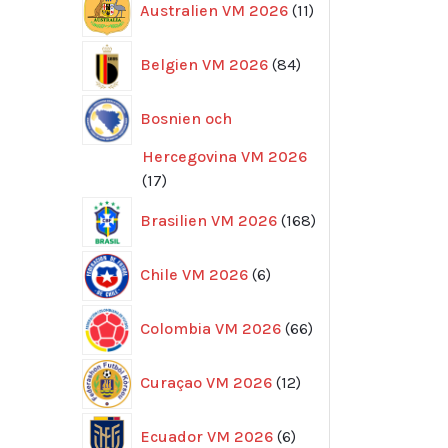
Australien VM 2026
11
produkter
84
Belgien VM 2026
84
produkter
Bosnien och
Hercegovina VM 2026
17
17
produkter
168
Brasilien VM 2026
168
produkter
6
Chile VM 2026
6
produkter
66
Colombia VM 2026
66
produkter
12
Curaçao VM 2026
12
produkter
6
Ecuador VM 2026
6
produkter