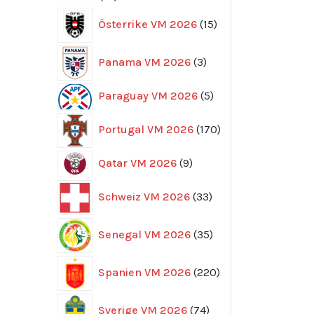
produkter
15
Österrike VM 2026
15
produkter
3
Panama VM 2026
3
produkter
5
Paraguay VM 2026
5
produkter
170
Portugal VM 2026
170
produkter
9
Qatar VM 2026
9
produkter
33
Schweiz VM 2026
33
produkter
35
Senegal VM 2026
35
produkter
220
Spanien VM 2026
220
produkter
74
Sverige VM 2026
74