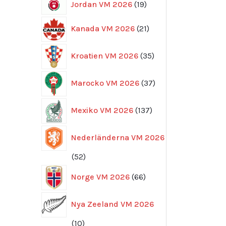
19
Jordan VM 2026
19
produkter
21
Kanada VM 2026
21
produkter
35
Kroatien VM 2026
35
produkter
37
Marocko VM 2026
37
produkter
137
Mexiko VM 2026
137
produkter
Nederländerna VM 2026
52
52
produkter
66
Norge VM 2026
66
produkter
Nya Zeeland VM 2026
10
10