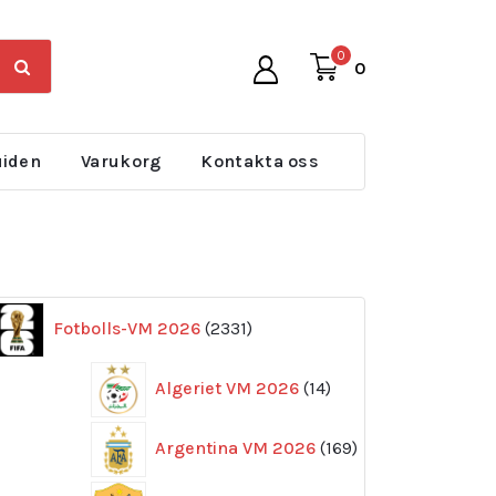
0
0
uiden
Varukorg
Kontakta oss
2331
Fotbolls-VM 2026
2331
produkter
14
Algeriet VM 2026
14
produkter
169
Argentina VM 2026
169
produkter
11