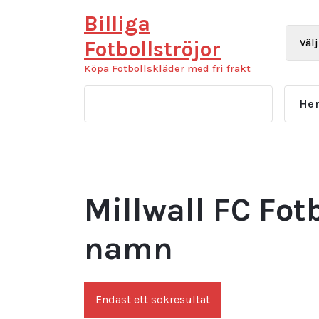
Hoppa
Billiga
till
innehåll
Fotbollströjor
Köpa Fotbollskläder med fri frakt
He
Millwall FC Fot
namn
Endast ett sökresultat