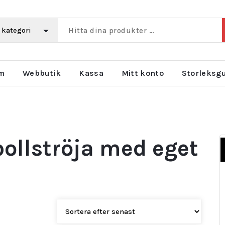
m
Webbutik
Kassa
Mitt konto
Storleksg
bollströja med eget