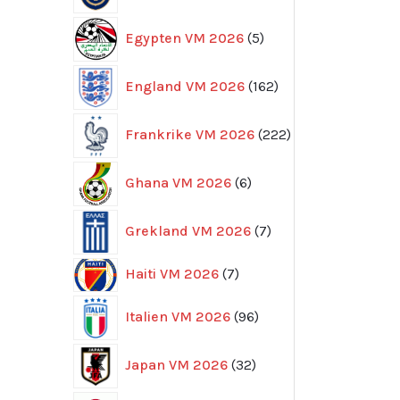
5
Egypten VM 2026
5
produkter
162
England VM 2026
162
produkter
222
Frankrike VM 2026
222
produkter
6
Ghana VM 2026
6
produkter
7
Grekland VM 2026
7
produkter
7
Haiti VM 2026
7
produkter
96
Italien VM 2026
96
produkter
32
Japan VM 2026
32
produkter