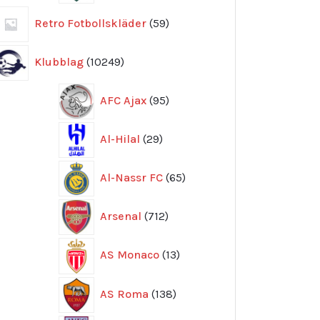
59
Retro Fotbollskläder
59
produkter
10249
Klubblag
10249
produkter
95
AFC Ajax
95
produkter
29
Al-Hilal
29
produkter
65
Al-Nassr FC
65
produkter
712
Arsenal
712
produkter
13
AS Monaco
13
produkter
138
AS Roma
138
produkter