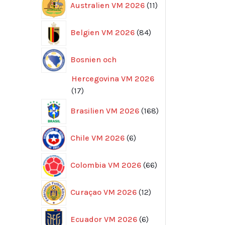
Australien VM 2026
11
produkter
84
Belgien VM 2026
84
produkter
Bosnien och
Hercegovina VM 2026
17
17
produkter
168
Brasilien VM 2026
168
produkter
6
Chile VM 2026
6
produkter
66
Colombia VM 2026
66
produkter
12
Curaçao VM 2026
12
produkter
6
Ecuador VM 2026
6
produkter