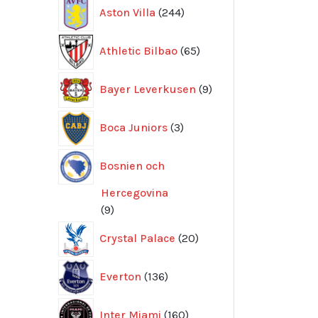
244
Aston Villa
244
produkter
65
Athletic Bilbao
65
produkter
9
Bayer Leverkusen
9
produkter
3
Boca Juniors
3
produkter
Bosnien och
Hercegovina
9
9
produkter
20
Crystal Palace
20
produkter
136
Everton
136
produkter
160
Inter Miami
160