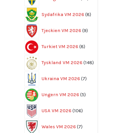
produkter
8
Sydafrika VM 2026
8
produkter
9
Tjeckien VM 2026
9
produkter
8
Turkiet VM 2026
8
produkter
148
Tyskland VM 2026
148
produkter
7
Ukraina VM 2026
7
produkter
5
Ungern VM 2026
5
produkter
106
USA VM 2026
106
produkter
7
Wales VM 2026
7
produkter