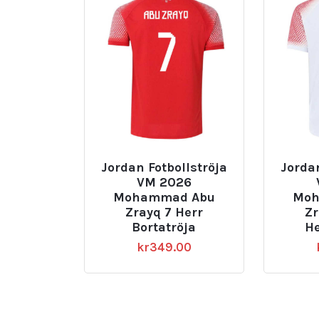
Jordan Fotbollströja
Jordan
VM 2026
Mohammad Abu
Moh
Zrayq 7 Herr
Zr
Bortatröja
H
kr
349.00