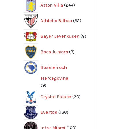
244
Aston Villa
244
produkter
65
Athletic Bilbao
65
produkter
9
Bayer Leverkusen
9
produkter
3
Boca Juniors
3
produkter
Bosnien och
Hercegovina
9
9
produkter
20
Crystal Palace
20
produkter
136
Everton
136
produkter
160
Inter Miami
160