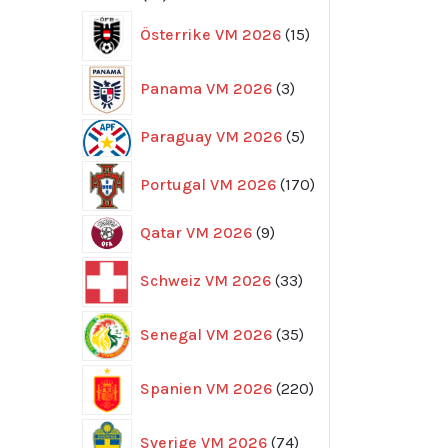
produkter
15
Österrike VM 2026
15
produkter
3
Panama VM 2026
3
produkter
5
Paraguay VM 2026
5
produkter
170
Portugal VM 2026
170
produkter
9
Qatar VM 2026
9
produkter
33
Schweiz VM 2026
33
produkter
35
Senegal VM 2026
35
produkter
220
Spanien VM 2026
220
produkter
74
Sverige VM 2026
74