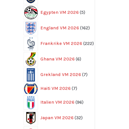
5
Egypten VM 2026
5
produkter
162
England VM 2026
162
produkter
222
Frankrike VM 2026
222
produkter
6
Ghana VM 2026
6
produkter
7
Grekland VM 2026
7
produkter
7
Haiti VM 2026
7
produkter
96
Italien VM 2026
96
produkter
32
Japan VM 2026
32
produkter