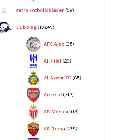
59
Retro Fotbollskläder
59
produkter
10249
Klubblag
10249
produkter
95
AFC Ajax
95
produkter
29
Al-Hilal
29
produkter
65
Al-Nassr FC
65
produkter
712
Arsenal
712
produkter
13
AS Monaco
13
produkter
138
AS Roma
138
produkter