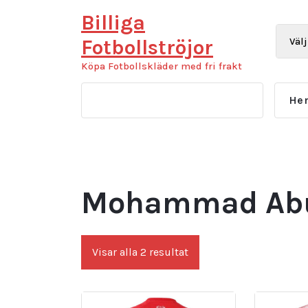
Hoppa
Billiga
till
innehåll
Fotbollströjor
Köpa Fotbollskläder med fri frakt
He
Mohammad Abu 
Sortera
Visar alla 2 resultat
efter
senaste