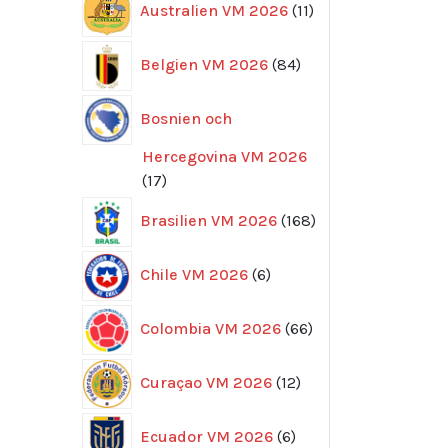
Australien VM 2026
11
produkter
84
Belgien VM 2026
84
produkter
Bosnien och
Hercegovina VM 2026
17
17
produkter
168
Brasilien VM 2026
168
produkter
6
Chile VM 2026
6
produkter
66
Colombia VM 2026
66
produkter
12
Curaçao VM 2026
12
produkter
6
Ecuador VM 2026
6
produkter