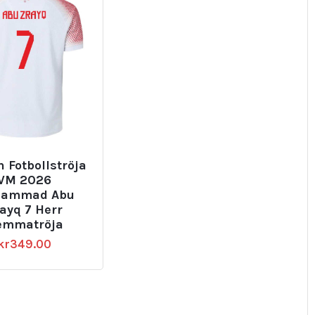
 Fotbollströja
VM 2026
ammad Abu
ayq 7 Herr
emmatröja
kr
349.00