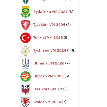
produkter
8
Sydafrika VM 2026
8
produkter
9
Tjeckien VM 2026
9
produkter
8
Turkiet VM 2026
8
produkter
148
Tyskland VM 2026
148
produkter
7
Ukraina VM 2026
7
produkter
5
Ungern VM 2026
5
produkter
106
USA VM 2026
106
produkter
7
Wales VM 2026
7
produkter