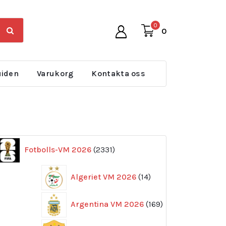
0
0
uiden
Varukorg
Kontakta oss
2331
Fotbolls-VM 2026
2331
produkter
14
Algeriet VM 2026
14
produkter
169
Argentina VM 2026
169
produkter
11