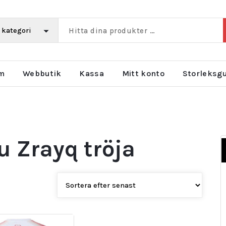
m
Webbutik
Kassa
Mitt konto
Storleksg
Zrayq tröja