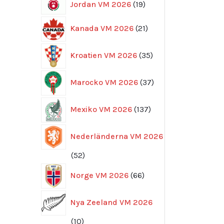
19
Jordan VM 2026
19
produkter
21
Kanada VM 2026
21
produkter
35
Kroatien VM 2026
35
produkter
37
Marocko VM 2026
37
produkter
137
Mexiko VM 2026
137
produkter
Nederländerna VM 2026
52
52
produkter
66
Norge VM 2026
66
produkter
Nya Zeeland VM 2026
10
10