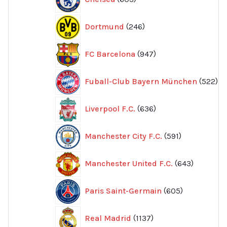
produkter
246
Dortmund
246
produkter
947
FC Barcelona
947
produkter
52
Fuball-Club Bayern München
522
pr
636
Liverpool F.C.
636
produkter
591
Manchester City F.C.
591
produkter
643
Manchester United F.C.
643
produkte
605
Paris Saint-Germain
605
produkter
1137
Real Madrid
1137
produkter