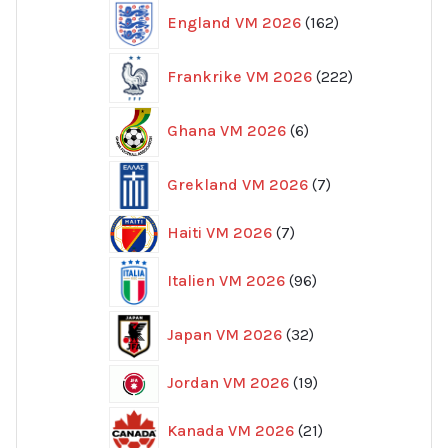
162
England VM 2026
162
produkter
222
Frankrike VM 2026
222
produkter
6
Ghana VM 2026
6
produkter
7
Grekland VM 2026
7
produkter
7
Haiti VM 2026
7
produkter
96
Italien VM 2026
96
produkter
32
Japan VM 2026
32
produkter
19
Jordan VM 2026
19
produkter
21
Kanada VM 2026
21
produkter