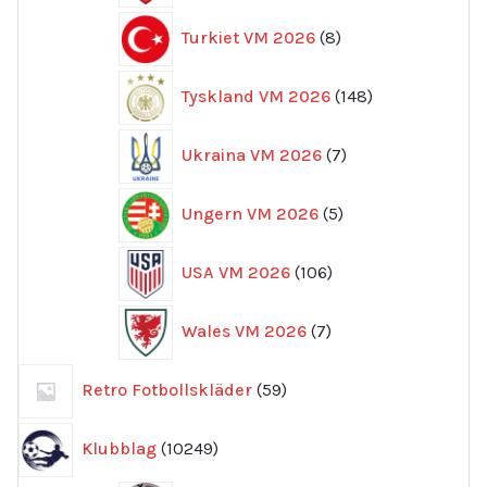
8
Turkiet VM 2026
8
produkter
148
Tyskland VM 2026
148
produkter
7
Ukraina VM 2026
7
produkter
5
Ungern VM 2026
5
produkter
106
USA VM 2026
106
produkter
7
Wales VM 2026
7
produkter
59
Retro Fotbollskläder
59
produkter
10249
Klubblag
10249
produkter