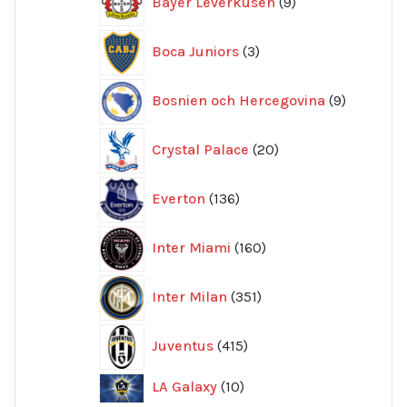
Bayer Leverkusen
9
produkter
3
Boca Juniors
3
produkter
9
Bosnien och Hercegovina
9
produkte
20
Crystal Palace
20
produkter
136
Everton
136
produkter
160
Inter Miami
160
produkter
351
Inter Milan
351
produkter
415
Juventus
415
produkter
10
LA Galaxy
10
produkter