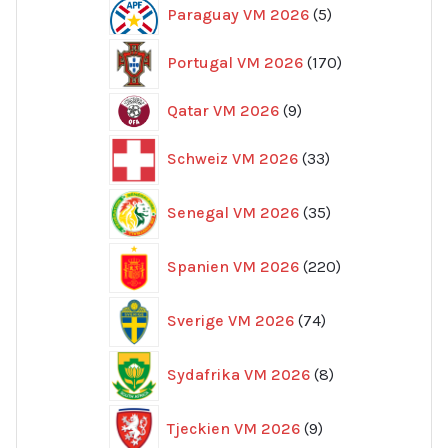
5
Paraguay VM 2026
5
produkter
170
Portugal VM 2026
170
produkter
9
Qatar VM 2026
9
produkter
33
Schweiz VM 2026
33
produkter
35
Senegal VM 2026
35
produkter
220
Spanien VM 2026
220
produkter
74
Sverige VM 2026
74
produkter
8
Sydafrika VM 2026
8
produkter
9
Tjeckien VM 2026
9
produkter