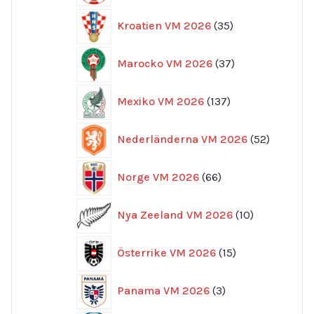
35
Kroatien VM 2026
35
produkter
37
Marocko VM 2026
37
produkter
137
Mexiko VM 2026
137
produkter
52
Nederländerna VM 2026
52
produkte
66
Norge VM 2026
66
produkter
10
Nya Zeeland VM 2026
10
produkter
15
Österrike VM 2026
15
produkter
3
Panama VM 2026
3
produkter