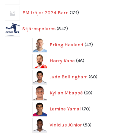
121
EM tröjor 2024 Barn
121
produkter
842
Stjärnspelares
842
produkter
43
Erling Haaland
43
produkter
46
Harry Kane
46
produkter
60
Jude Bellingham
60
produkter
69
Kylian Mbappé
69
produkter
70
Lamine Yamal
70
produkter
53
Vinícius Júnior
53
produkter