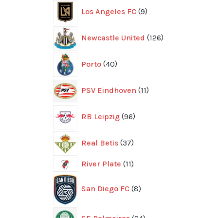
9
Los Angeles FC
9
produkter
126
Newcastle United
126
produkter
40
Porto
40
produkter
11
PSV Eindhoven
11
produkter
96
RB Leipzig
96
produkter
37
Real Betis
37
produkter
11
River Plate
11
produkter
8
San Diego FC
8
produkter
24