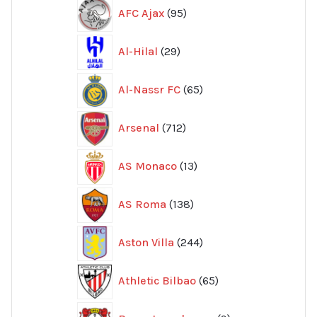
95
AFC Ajax
95
produkter
29
Al-Hilal
29
produkter
65
Al-Nassr FC
65
produkter
712
Arsenal
712
produkter
13
AS Monaco
13
produkter
138
AS Roma
138
produkter
244
Aston Villa
244
produkter
65
Athletic Bilbao
65
produkter
9