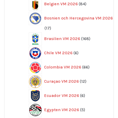
84
Belgien VM 2026
84
produkter
Bosnien och Hercegovina VM 2026
17
17
produkter
168
Brasilien VM 2026
168
produkter
6
Chile VM 2026
6
produkter
66
Colombia VM 2026
66
produkter
12
Curaçao VM 2026
12
produkter
6
Ecuador VM 2026
6
produkter
5
Egypten VM 2026
5
produkter