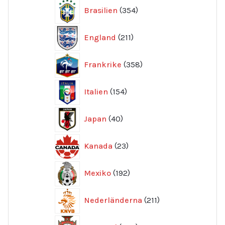
354
Brasilien
354
produkter
211
England
211
produkter
358
Frankrike
358
produkter
154
Italien
154
produkter
40
Japan
40
produkter
23
Kanada
23
produkter
192
Mexiko
192
produkter
211
Nederländerna
211
produkter
348