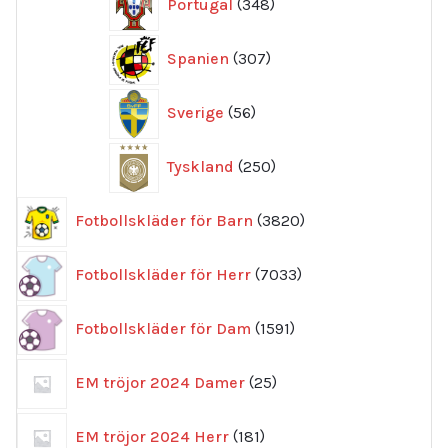
Portugal
348
produkter
307
Spanien
307
produkter
56
Sverige
56
produkter
250
Tyskland
250
produkter
3820
Fotbollskläder för Barn
3820
produkter
7033
Fotbollskläder för Herr
7033
produkter
1591
Fotbollskläder för Dam
1591
produkter
25
EM tröjor 2024 Damer
25
produkter
181
EM tröjor 2024 Herr
181
produkter