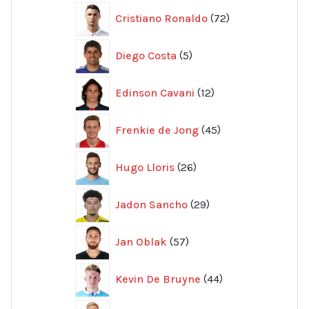
72
Cristiano Ronaldo
72
produkter
5
Diego Costa
5
produkter
12
Edinson Cavani
12
produkter
45
Frenkie de Jong
45
produkter
26
Hugo Lloris
26
produkter
29
Jadon Sancho
29
produkter
57
Jan Oblak
57
produkter
44
Kevin De Bruyne
44
produkter
86