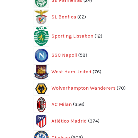
SE Palmeiras
24
produkter
62
SL Benfica
62
produkter
12
Sporting Lissabon
12
produkter
58
SSC Napoli
58
produkter
76
West Ham United
76
produkter
70
Wolverhampton Wanderers
70
produ
356
AC Milan
356
produkter
374
Atlético Madrid
374
produkter
603
Chelsea
603