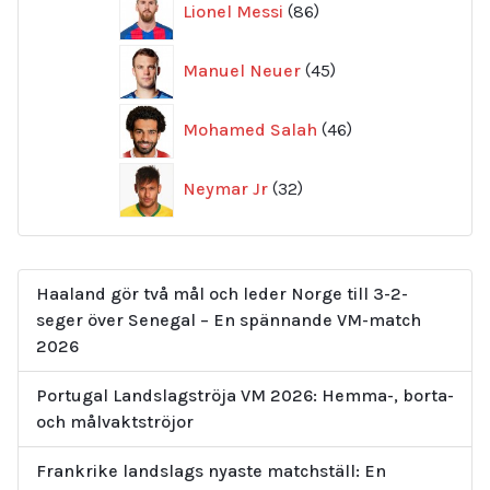
Lionel Messi
86
produkter
45
Manuel Neuer
45
produkter
46
Mohamed Salah
46
produkter
32
Neymar Jr
32
produkter
Haaland gör två mål och leder Norge till 3-2-
seger över Senegal – En spännande VM-match
2026
Portugal Landslagströja VM 2026: Hemma-, borta-
och målvaktströjor
Frankrike landslags nyaste matchställ: En