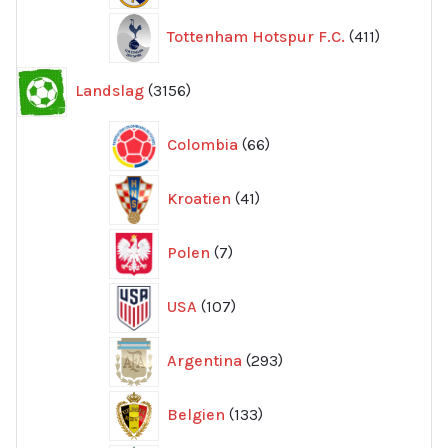
411
Tottenham Hotspur F.C.
411
produkter
3156
Landslag
3156
produkter
66
Colombia
66
produkter
41
Kroatien
41
produkter
7
Polen
7
produkter
107
USA
107
produkter
293
Argentina
293
produkter
133
Belgien
133
produkter