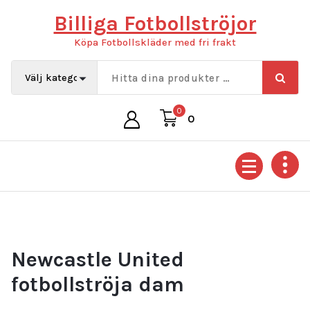
Hoppa
Billiga Fotbollströjor
till
innehåll
Köpa Fotbollskläder med fri frakt
0
0
Newcastle United
fotbollströja dam