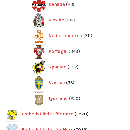
23
Kanada
23
produkter
192
Mexiko
192
produkter
211
Nederländerna
211
produkter
348
Portugal
348
produkter
307
Spanien
307
produkter
56
Sverige
56
produkter
250
Tyskland
250
produkter
3820
Fotbollskläder för Barn
3820
produkter
7033
Fotbollskläder för Herr
7033