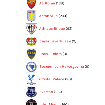
138
AS Roma
138
produkter
244
Aston Villa
244
produkter
65
Athletic Bilbao
65
produkter
9
Bayer Leverkusen
9
produkter
3
Boca Juniors
3
produkter
9
Bosnien och Hercegovina
9
produkte
20
Crystal Palace
20
produkter
136
Everton
136
produkter
160
Inter Miami
160