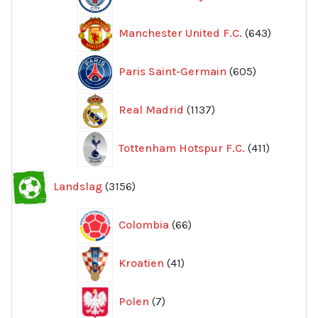
produkter
643
Manchester United F.C.
643
produkte
605
Paris Saint-Germain
605
produkter
1137
Real Madrid
1137
produkter
411
Tottenham Hotspur F.C.
411
produkter
3156
Landslag
3156
produkter
66
Colombia
66
produkter
41
Kroatien
41
produkter
7
Polen
7
produkter