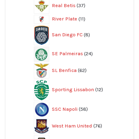
37
Real Betis
37
produkter
11
River Plate
11
produkter
8
San Diego FC
8
produkter
24
SE Palmeiras
24
produkter
62
SL Benfica
62
produkter
12
Sporting Lissabon
12
produkter
58
SSC Napoli
58
produkter
76
West Ham United
76
produkter
70