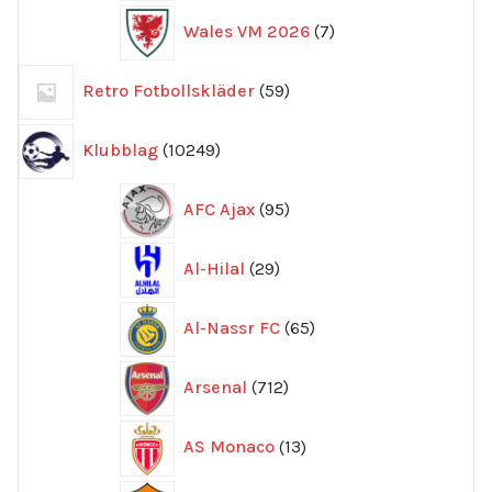
7
Wales VM 2026
7
produkter
59
Retro Fotbollskläder
59
produkter
10249
Klubblag
10249
produkter
95
AFC Ajax
95
produkter
29
Al-Hilal
29
produkter
65
Al-Nassr FC
65
produkter
712
Arsenal
712
produkter
13
AS Monaco
13
produkter