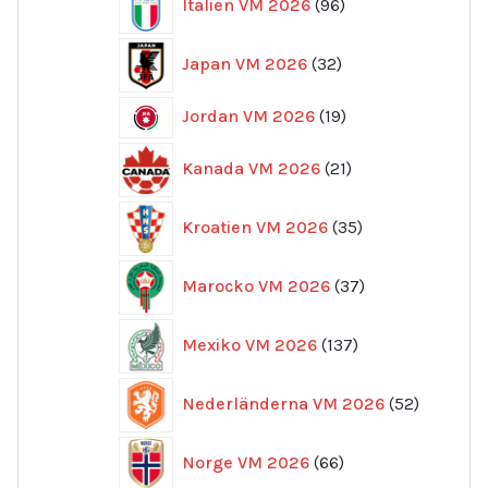
Italien VM 2026
96
produkter
32
Japan VM 2026
32
produkter
19
Jordan VM 2026
19
produkter
21
Kanada VM 2026
21
produkter
35
Kroatien VM 2026
35
produkter
37
Marocko VM 2026
37
produkter
137
Mexiko VM 2026
137
produkter
52
Nederländerna VM 2026
52
produkte
66
Norge VM 2026
66
produkter