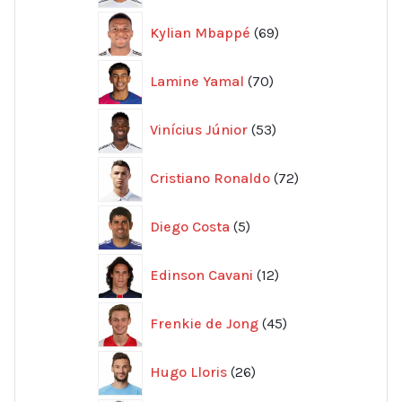
69
Kylian Mbappé
69
produkter
70
Lamine Yamal
70
produkter
53
Vinícius Júnior
53
produkter
72
Cristiano Ronaldo
72
produkter
5
Diego Costa
5
produkter
12
Edinson Cavani
12
produkter
45
Frenkie de Jong
45
produkter
26
Hugo Lloris
26
produkter