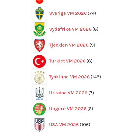
produkter
74
Sverige VM 2026
74
produkter
8
Sydafrika VM 2026
8
produkter
9
Tjeckien VM 2026
9
produkter
8
Turkiet VM 2026
8
produkter
148
Tyskland VM 2026
148
produkter
7
Ukraina VM 2026
7
produkter
5
Ungern VM 2026
5
produkter
106
USA VM 2026
106
produkter