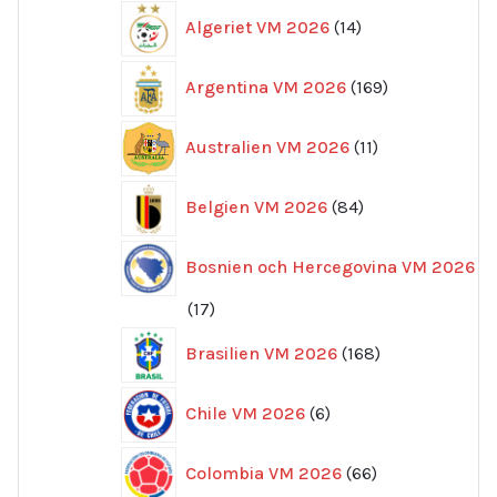
14
Algeriet VM 2026
14
produkter
169
Argentina VM 2026
169
produkter
11
Australien VM 2026
11
produkter
84
Belgien VM 2026
84
produkter
Bosnien och Hercegovina VM 2026
17
17
produkter
168
Brasilien VM 2026
168
produkter
6
Chile VM 2026
6
produkter
66
Colombia VM 2026
66
produkter