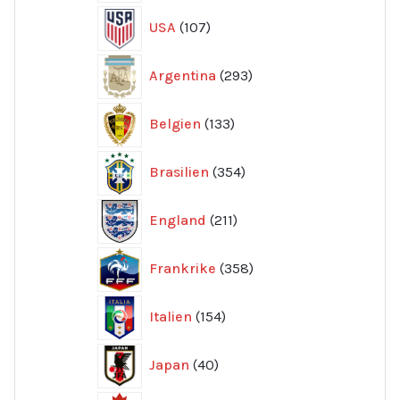
107
USA
107
produkter
293
Argentina
293
produkter
133
Belgien
133
produkter
354
Brasilien
354
produkter
211
England
211
produkter
358
Frankrike
358
produkter
154
Italien
154
produkter
40
Japan
40
produkter