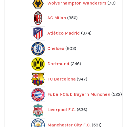
Wolverhampton Wanderers
70
produ
356
AC Milan
356
produkter
374
Atlético Madrid
374
produkter
603
Chelsea
603
produkter
246
Dortmund
246
produkter
947
FC Barcelona
947
produkter
52
Fuball-Club Bayern München
522
pr
636
Liverpool F.C.
636
produkter
591
Manchester City F.C.
591