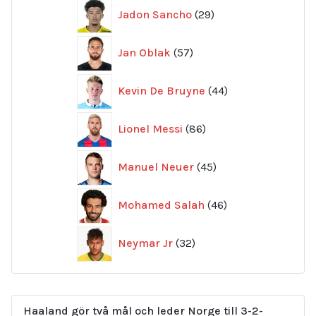
29
Jadon Sancho
29
produkter
57
Jan Oblak
57
produkter
44
Kevin De Bruyne
44
produkter
86
Lionel Messi
86
produkter
45
Manuel Neuer
45
produkter
46
Mohamed Salah
46
produkter
32
Neymar Jr
32
produkter
Haaland gör två mål och leder Norge till 3-2-