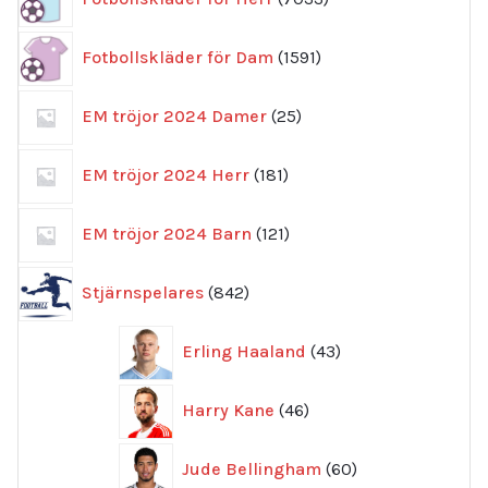
produkter
1591
Fotbollskläder för Dam
1591
produkter
25
EM tröjor 2024 Damer
25
produkter
181
EM tröjor 2024 Herr
181
produkter
121
EM tröjor 2024 Barn
121
produkter
842
Stjärnspelares
842
produkter
43
Erling Haaland
43
produkter
46
Harry Kane
46
produkter
60
Jude Bellingham
60
produkter