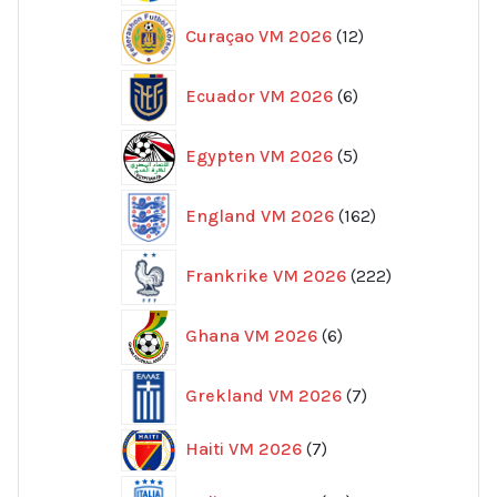
12
Curaçao VM 2026
12
produkter
6
Ecuador VM 2026
6
produkter
5
Egypten VM 2026
5
produkter
162
England VM 2026
162
produkter
222
Frankrike VM 2026
222
produkter
6
Ghana VM 2026
6
produkter
7
Grekland VM 2026
7
produkter
7
Haiti VM 2026
7
produkter
96