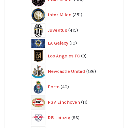
produkter
351
Inter Milan
351
produkter
415
Juventus
415
produkter
10
LA Galaxy
10
produkter
9
Los Angeles FC
9
produkter
126
Newcastle United
126
produkter
40
Porto
40
produkter
11
PSV Eindhoven
11
produkter
96
RB Leipzig
96
produkter