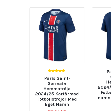
senaste
Pa
5.00
Paris Saint-
av 5
H
Germain
2024/
Hemmatröja
Fotb
2024/25 Kortärmad
namn 
Fotbollströjor Med
Eget Namn