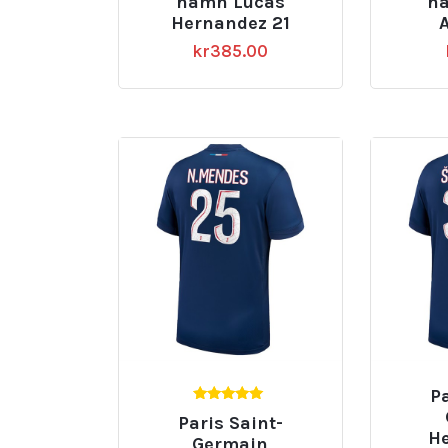
namn Lucas
n
Hernandez 21
A
kr
385.00
Pa
5.00
Paris Saint-
av 5
H
Germain