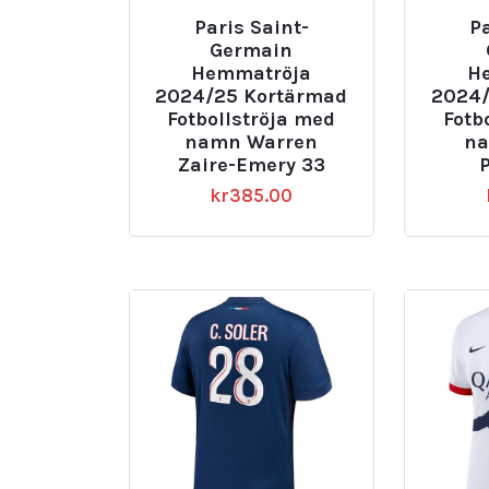
Paris Saint-
Pa
Germain
Hemmatröja
H
2024/25 Kortärmad
2024/
Fotbollströja med
Fotb
namn Warren
na
Zaire-Emery 33
P
kr
385.00