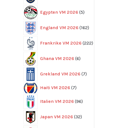
5
Egypten VM 2026
5
produkter
162
England VM 2026
162
produkter
222
Frankrike VM 2026
222
produkter
6
Ghana VM 2026
6
produkter
7
Grekland VM 2026
7
produkter
7
Haiti VM 2026
7
produkter
96
Italien VM 2026
96
produkter
32
Japan VM 2026
32
produkter