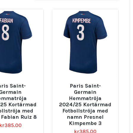
ris Saint-
Paris Saint-
Germain
Germain
emmatröja
Hemmatröja
25 Kortärmad
2024/25 Kortärmad
ollströja med
Fotbollströja med
Fabian Ruiz 8
namn Presnel
Kimpembe 3
kr
385.00
kr
385.00