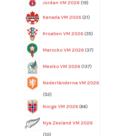
19
Jordan VM 2026
19
produkter
21
Kanada VM 2026
21
produkter
35
Kroatien VM 2026
35
produkter
37
Marocko VM 2026
37
produkter
137
Mexiko VM 2026
137
produkter
Nederländerna VM 2026
52
52
produkter
66
Norge VM 2026
66
produkter
Nya Zeeland VM 2026
10
10