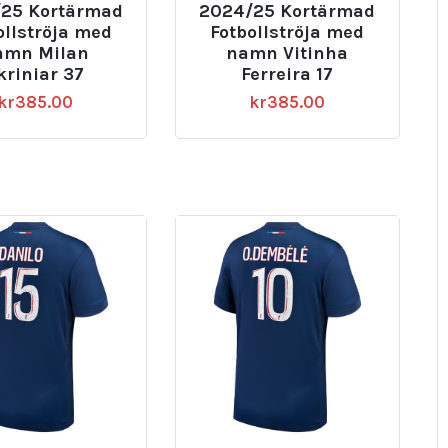
25 Kortärmad
2024/25 Kortärmad
ollströja med
Fotbollströja med
amn Milan
namn Vitinha
kriniar 37
Ferreira 17
kr
385.00
kr
385.00