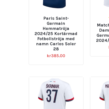
Paris Saint-
Germain
Match
Hemmatröja
Dam 
2024/25 Kortärmad
Germa
Fotbollströja med
2024/
namn Carlos Soler
28
kr
385.00