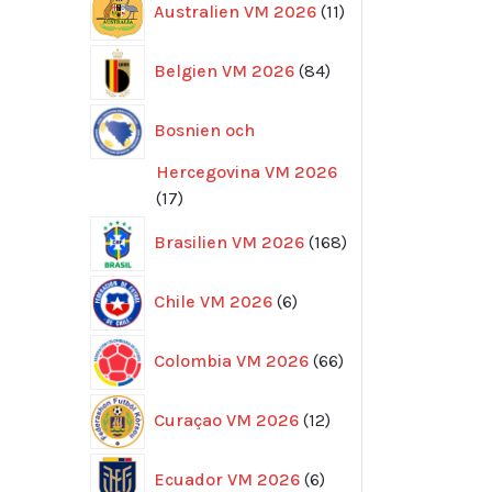
Australien VM 2026
11
produkter
84
Belgien VM 2026
84
produkter
Bosnien och
Hercegovina VM 2026
17
17
produkter
168
Brasilien VM 2026
168
produkter
6
Chile VM 2026
6
produkter
66
Colombia VM 2026
66
produkter
12
Curaçao VM 2026
12
produkter
6
Ecuador VM 2026
6
produkter