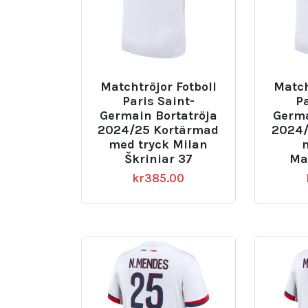
Matchtröjor Fotboll
Match
Paris Saint-
Pa
Germain Bortatröja
Germa
2024/25 Kortärmad
2024/
med tryck Milan
Škriniar 37
Ma
kr
385.00