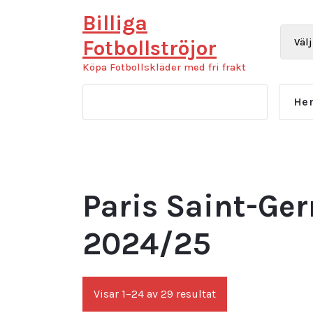
Hoppa
Billiga
till
innehåll
Fotbollströjor
Köpa Fotbollskläder med fri frakt
He
Paris Saint-Ge
2024/25
Sortera
Visar 1–24 av 29 resultat
efter