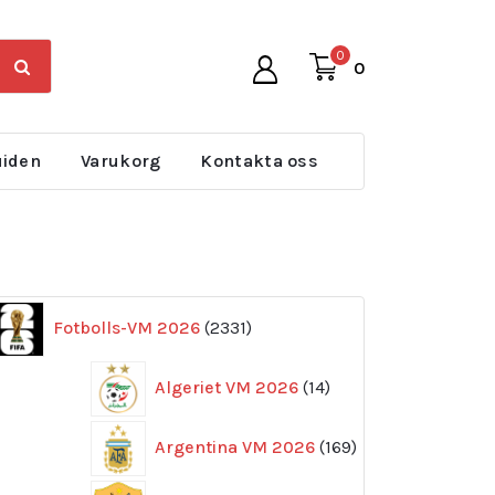
0
0
uiden
Varukorg
Kontakta oss
2331
Fotbolls-VM 2026
2331
produkter
14
Algeriet VM 2026
14
produkter
169
Argentina VM 2026
169
produkter
11