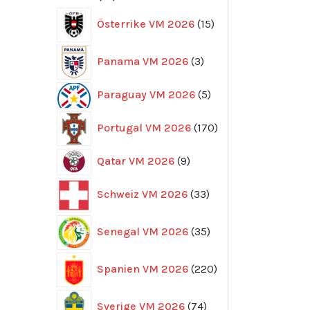
produkter
15
Österrike VM 2026
15
produkter
3
Panama VM 2026
3
produkter
5
Paraguay VM 2026
5
produkter
170
Portugal VM 2026
170
produkter
9
Qatar VM 2026
9
produkter
33
Schweiz VM 2026
33
produkter
35
Senegal VM 2026
35
produkter
220
Spanien VM 2026
220
produkter
74
Sverige VM 2026
74