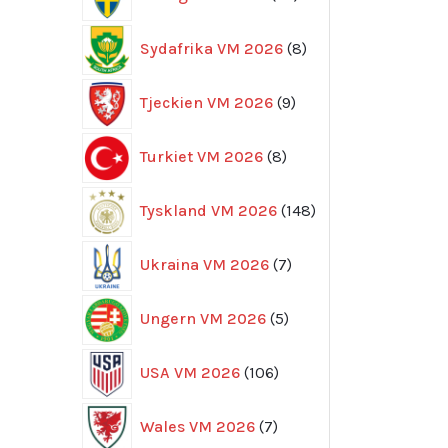
produkter
8
Sydafrika VM 2026
8
produkter
9
Tjeckien VM 2026
9
produkter
8
Turkiet VM 2026
8
produkter
148
Tyskland VM 2026
148
produkter
7
Ukraina VM 2026
7
produkter
5
Ungern VM 2026
5
produkter
106
USA VM 2026
106
produkter
7
Wales VM 2026
7
produkter