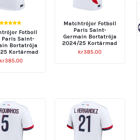
Matchtröjor Fotboll
5.00
Paris Saint-
tröjor Fotboll
av 5
Germain Bortatröja
Paris Saint-
2024/25 Kortärmad
in Bortatröja
25 Kortärmad
kr
385.00
kr
385.00