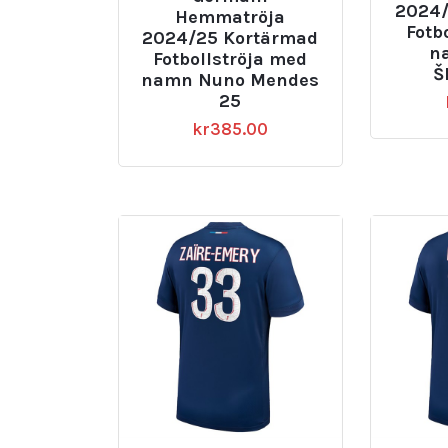
2024/
Hemmatröja
Fotb
2024/25 Kortärmad
n
Fotbollströja med
Š
namn Nuno Mendes
25
kr
385.00