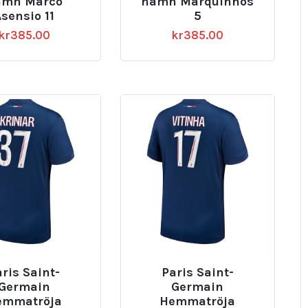
amn Marco
namn Marquinhos
sensio 11
5
kr
385.00
kr
385.00
ris Saint-
Paris Saint-
Germain
Germain
emmatröja
Hemmatröja