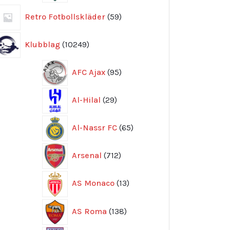
59
Retro Fotbollskläder
59
produkter
10249
Klubblag
10249
produkter
95
AFC Ajax
95
produkter
29
Al-Hilal
29
produkter
65
Al-Nassr FC
65
produkter
712
Arsenal
712
produkter
13
AS Monaco
13
produkter
138
AS Roma
138
produkter