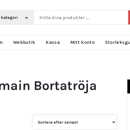
m
Webbutik
Kassa
Mitt konto
Storleksg
rmain Bortatröja