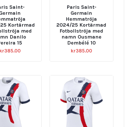
ris Saint-
Paris Saint-
Germain
Germain
emmatröja
Hemmatröja
25 Kortärmad
2024/25 Kortärmad
ollströja med
Fotbollströja med
mn Danilo
namn Ousmane
ereira 15
Dembélé 10
kr
385.00
kr
385.00