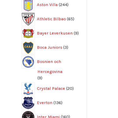
244
Aston Villa
244
produkter
65
Athletic Bilbao
65
produkter
9
Bayer Leverkusen
9
produkter
3
Boca Juniors
3
produkter
Bosnien och
Hercegovina
9
9
produkter
20
Crystal Palace
20
produkter
136
Everton
136
produkter
160
Inter Miami
160