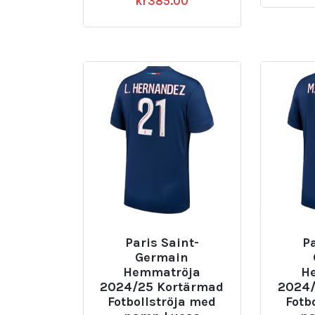
kr
385.00
Paris Saint-
Pa
Germain
Hemmatröja
H
2024/25 Kortärmad
2024/
Fotbollströja med
Fotb