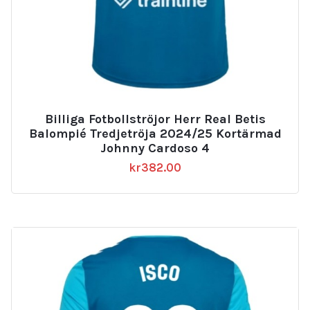
Billiga Fotbollströjor Herr Real Betis
Balompié Tredjetröja 2024/25 Kortärmad
Johnny Cardoso 4
kr
382.00