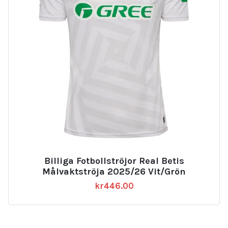
Billiga Fotbollströjor Real Betis
Målvaktströja 2025/26 Vit/Grön
kr
446.00