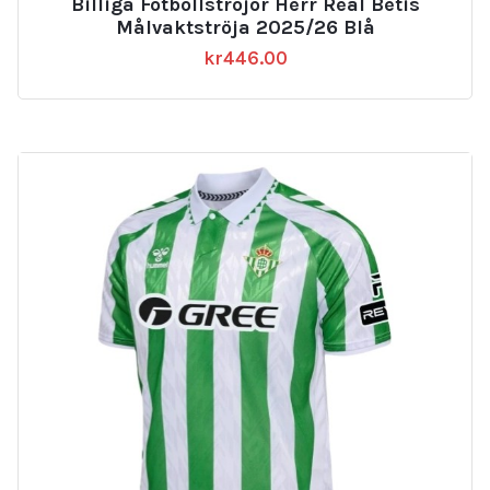
Billiga Fotbollströjor Herr Real Betis
Målvaktströja 2025/26 Blå
kr
446.00