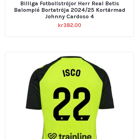
Billiga Fotbollströjor Herr Real Betis
Balompié Bortatröja 2024/25 Kortärmad
Johnny Cardoso 4
kr
382.00