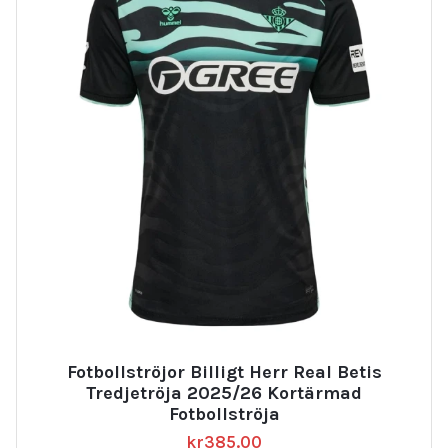
Fotbollströjor Billigt Herr Real Betis
Tredjetröja 2025/26 Kortärmad
Fotbollströja
kr
385.00