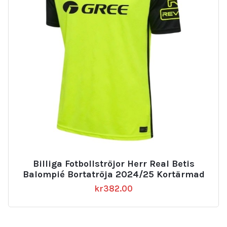
Billiga Fotbollströjor Herr Real Betis
Balompié Bortatröja 2024/25 Kortärmad
kr
382.00