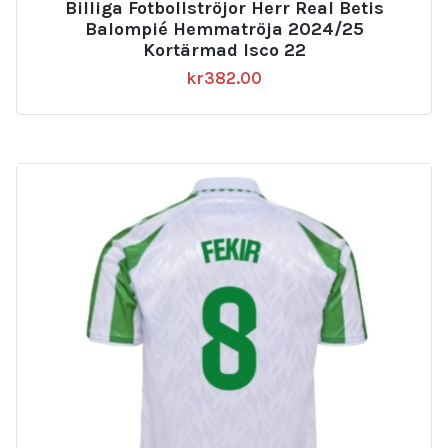
Billiga Fotbollströjor Herr Real Betis
Balompié Hemmatröja 2024/25
Kortärmad Isco 22
kr
382.00