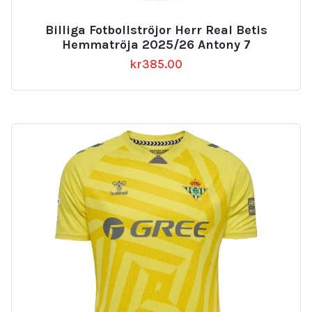
Billiga Fotbollströjor Herr Real Betis
Hemmatröja 2025/26 Antony 7
kr
385.00