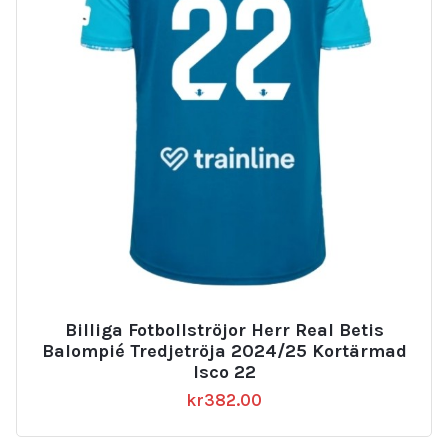
Billiga Fotbollströjor Herr Real Betis
Balompié Tredjetröja 2024/25 Kortärmad
Isco 22
kr
382.00