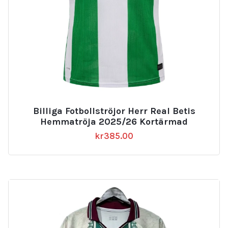
Billiga Fotbollströjor Herr Real Betis
Hemmatröja 2025/26 Kortärmad
kr
385.00