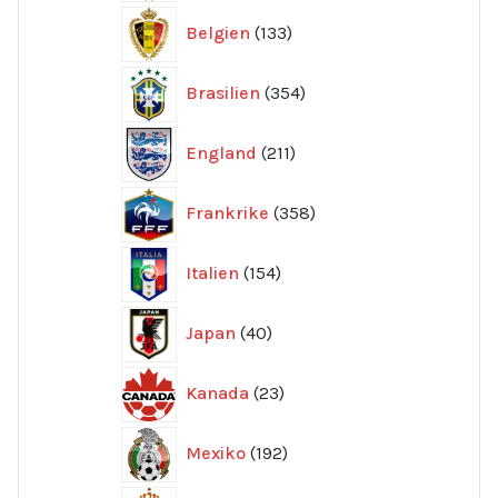
133
Belgien
133
produkter
354
Brasilien
354
produkter
211
England
211
produkter
358
Frankrike
358
produkter
154
Italien
154
produkter
40
Japan
40
produkter
23
Kanada
23
produkter
192
Mexiko
192
produkter