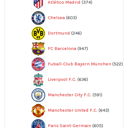
Atlético Madrid
374
produkter
603
Chelsea
603
produkter
246
Dortmund
246
produkter
947
FC Barcelona
947
produkter
52
Fuball-Club Bayern München
522
pr
636
Liverpool F.C.
636
produkter
591
Manchester City F.C.
591
produkter
643
Manchester United F.C.
643
produkte
605
Paris Saint-Germain
605