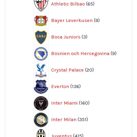
Athletic Bilbao
65
produkter
9
Bayer Leverkusen
9
produkter
3
Boca Juniors
3
produkter
9
Bosnien och Hercegovina
9
produkte
20
Crystal Palace
20
produkter
136
Everton
136
produkter
160
Inter Miami
160
produkter
351
Inter Milan
351
produkter
415
Juventus
415