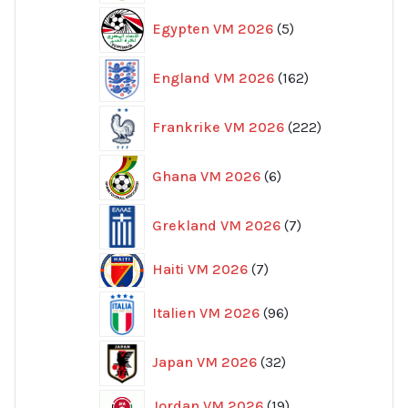
5
Egypten VM 2026
5
produkter
162
England VM 2026
162
produkter
222
Frankrike VM 2026
222
produkter
6
Ghana VM 2026
6
produkter
7
Grekland VM 2026
7
produkter
7
Haiti VM 2026
7
produkter
96
Italien VM 2026
96
produkter
32
Japan VM 2026
32
produkter
19
Jordan VM 2026
19