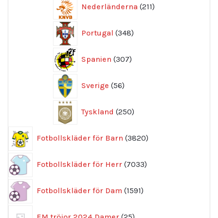
211
Nederländerna
211
produkter
348
Portugal
348
produkter
307
Spanien
307
produkter
56
Sverige
56
produkter
250
Tyskland
250
produkter
3820
Fotbollskläder för Barn
3820
produkter
7033
Fotbollskläder för Herr
7033
produkter
1591
Fotbollskläder för Dam
1591
produkter
25
EM tröjor 2024 Damer
25