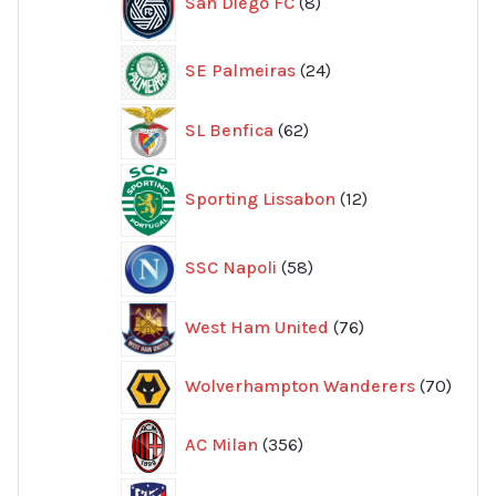
San Diego FC
8
produkter
24
SE Palmeiras
24
produkter
62
SL Benfica
62
produkter
12
Sporting Lissabon
12
produkter
58
SSC Napoli
58
produkter
76
West Ham United
76
produkter
70
Wolverhampton Wanderers
70
produ
356
AC Milan
356
produkter
374