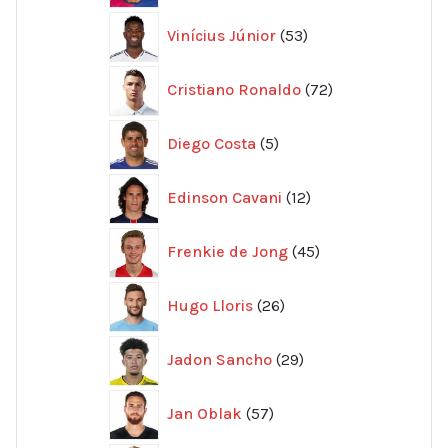
53
Vinícius Júnior
53
produkter
72
Cristiano Ronaldo
72
produkter
5
Diego Costa
5
produkter
12
Edinson Cavani
12
produkter
45
Frenkie de Jong
45
produkter
26
Hugo Lloris
26
produkter
29
Jadon Sancho
29
produkter
57
Jan Oblak
57
produkter