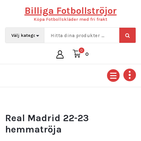
Hoppa
Billiga Fotbollströjor
till
innehåll
Köpa Fotbollskläder med fri frakt
0
0
Real Madrid 22-23
hemmatröja