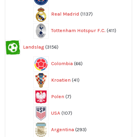
produkter
1137
Real Madrid
1137
produkter
411
Tottenham Hotspur F.C.
411
produkter
3156
Landslag
3156
produkter
66
Colombia
66
produkter
41
Kroatien
41
produkter
7
Polen
7
produkter
107
USA
107
produkter
293
Argentina
293
produkter