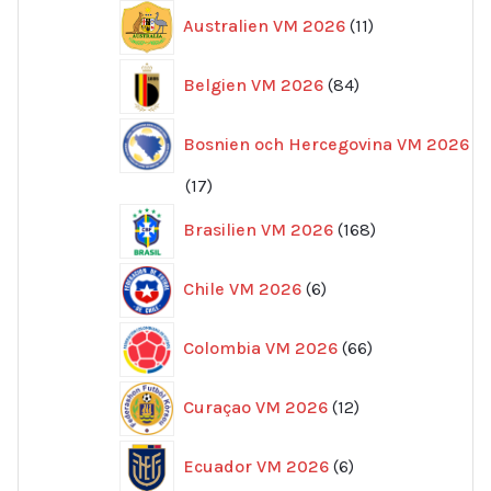
11
Australien VM 2026
11
produkter
84
Belgien VM 2026
84
produkter
Bosnien och Hercegovina VM 2026
17
17
produkter
168
Brasilien VM 2026
168
produkter
6
Chile VM 2026
6
produkter
66
Colombia VM 2026
66
produkter
12
Curaçao VM 2026
12
produkter
6
Ecuador VM 2026
6
produkter