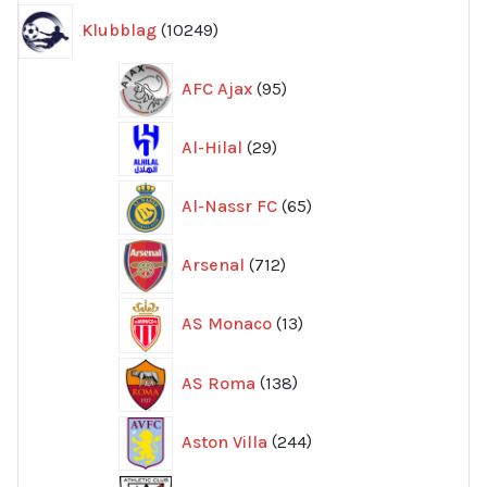
10249
Klubblag
10249
produkter
95
AFC Ajax
95
produkter
29
Al-Hilal
29
produkter
65
Al-Nassr FC
65
produkter
712
Arsenal
712
produkter
13
AS Monaco
13
produkter
138
AS Roma
138
produkter
244
Aston Villa
244
produkter
65