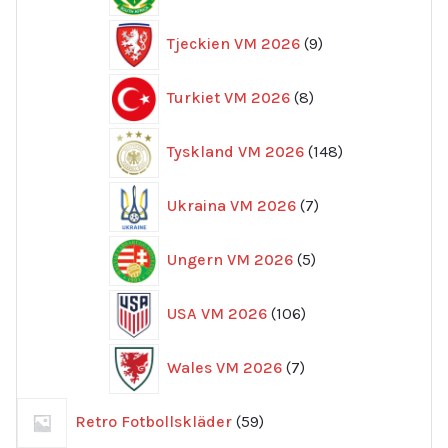
produkter
9
Tjeckien VM 2026
9
produkter
8
Turkiet VM 2026
8
produkter
148
Tyskland VM 2026
148
produkter
7
Ukraina VM 2026
7
produkter
5
Ungern VM 2026
5
produkter
106
USA VM 2026
106
produkter
7
Wales VM 2026
7
produkter
59
Retro Fotbollskläder
59
produkter