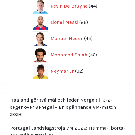
44
Kevin De Bruyne
44
produkter
86
Lionel Messi
86
produkter
45
Manuel Neuer
45
produkter
46
Mohamed Salah
46
produkter
32
Neymar Jr
32
produkter
Haaland gör två mål och leder Norge till 3-2-
seger över Senegal – En spännande VM-match
2026
Portugal Landslagströja VM 2026: Hemma-, borta-