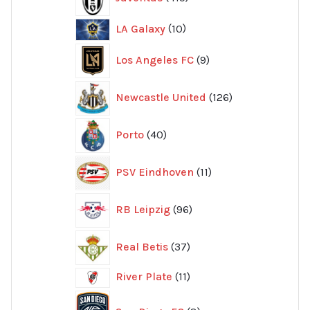
produkter
10
LA Galaxy
10
produkter
9
Los Angeles FC
9
produkter
126
Newcastle United
126
produkter
40
Porto
40
produkter
11
PSV Eindhoven
11
produkter
96
RB Leipzig
96
produkter
37
Real Betis
37
produkter
11
River Plate
11
produkter
8