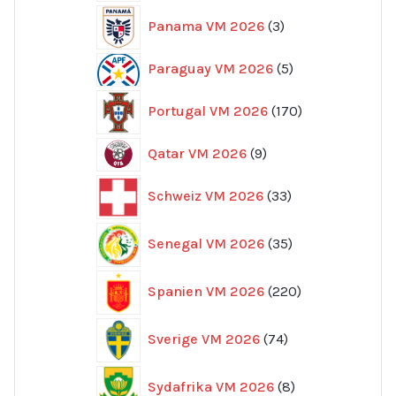
3
Panama VM 2026
3
produkter
5
Paraguay VM 2026
5
produkter
170
Portugal VM 2026
170
produkter
9
Qatar VM 2026
9
produkter
33
Schweiz VM 2026
33
produkter
35
Senegal VM 2026
35
produkter
220
Spanien VM 2026
220
produkter
74
Sverige VM 2026
74
produkter
8
Sydafrika VM 2026
8