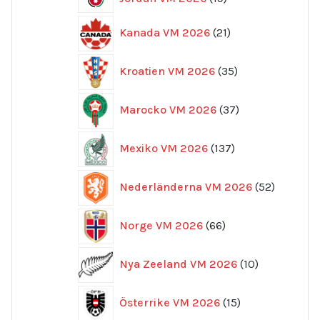
produkter
21
Kanada VM 2026
21
produkter
35
Kroatien VM 2026
35
produkter
37
Marocko VM 2026
37
produkter
137
Mexiko VM 2026
137
produkter
52
Nederländerna VM 2026
52
produkte
66
Norge VM 2026
66
produkter
10
Nya Zeeland VM 2026
10
produkter
15
Österrike VM 2026
15
produkter