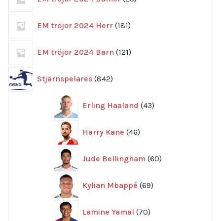
produkter
181
EM tröjor 2024 Herr
181
produkter
121
EM tröjor 2024 Barn
121
produkter
842
Stjärnspelares
842
produkter
43
Erling Haaland
43
produkter
46
Harry Kane
46
produkter
60
Jude Bellingham
60
produkter
69
Kylian Mbappé
69
produkter
70
Lamine Yamal
70
produkter