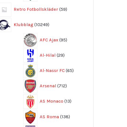
59
Retro Fotbollskläder
59
produkter
10249
Klubblag
10249
produkter
95
AFC Ajax
95
produkter
29
Al-Hilal
29
produkter
65
Al-Nassr FC
65
produkter
712
Arsenal
712
produkter
13
AS Monaco
13
produkter
138
AS Roma
138
produkter