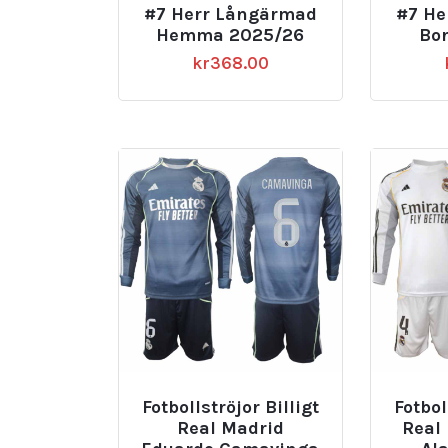
#7 Herr Långärmad
#7 He
Hemma 2025/26
Bo
kr
368.00
Fotbollströjor Billigt
Fotbol
Real Madrid
Real