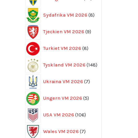
produkter
8
Sydafrika VM 2026
8
produkter
9
Tjeckien VM 2026
9
produkter
8
Turkiet VM 2026
8
produkter
148
Tyskland VM 2026
148
produkter
7
Ukraina VM 2026
7
produkter
5
Ungern VM 2026
5
produkter
106
USA VM 2026
106
produkter
7
Wales VM 2026
7
produkter