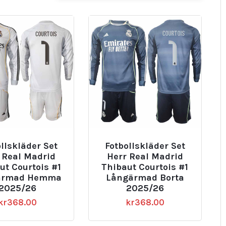
llskläder Set
Fotbollskläder Set
 Real Madrid
Herr Real Madrid
ut Courtois #1
Thibaut Courtois #1
ärmad Hemma
Långärmad Borta
2025/26
2025/26
kr
368.00
kr
368.00