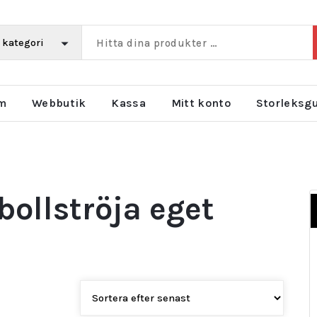
m
Webbutik
Kassa
Mitt konto
Storleksg
bollströja eget