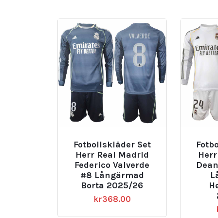
Fotbollskläder Set
Fotbo
Herr Real Madrid
Herr
Federico Valverde
Dean
#8 Långärmad
L
Borta 2025/26
H
kr
368.00