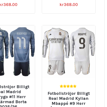
kr
368.00
kr
368.00
lströjor Billigt
5.00
eal Madrid
Fotbollströjor Billigt
av 5
ygo #11 Herr
Real Madrid Kylian
ärmad Borta
Mbappé #9 Herr
2025/26