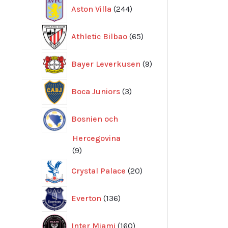
244
Aston Villa
244
produkter
65
Athletic Bilbao
65
produkter
9
Bayer Leverkusen
9
produkter
3
Boca Juniors
3
produkter
Bosnien och
Hercegovina
9
9
produkter
20
Crystal Palace
20
produkter
136
Everton
136
produkter
160
Inter Miami
160