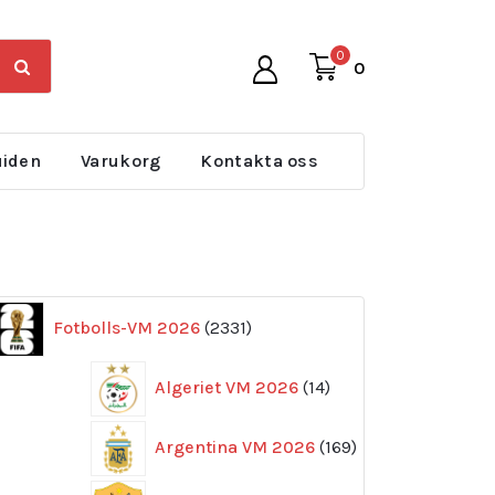
0
0
uiden
Varukorg
Kontakta oss
2331
Fotbolls-VM 2026
2331
produkter
14
Algeriet VM 2026
14
produkter
169
Argentina VM 2026
169
produkter
11