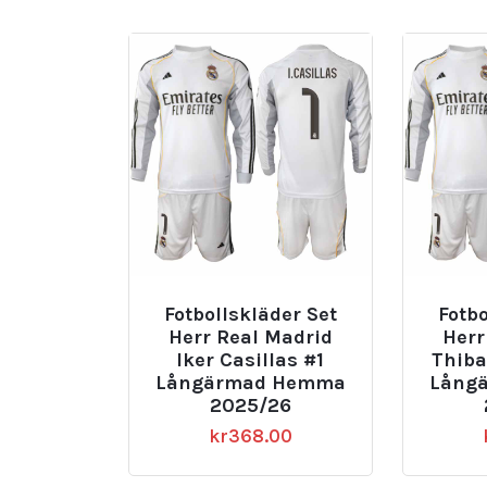
senaste
Fotbollskläder Set
Fotbo
Herr Real Madrid
Herr
Iker Casillas #1
Thiba
Långärmad Hemma
Lång
2025/26
kr
368.00