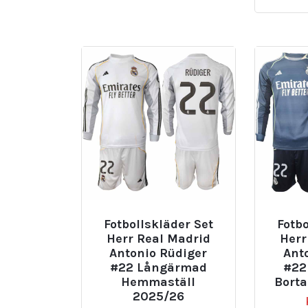
Fotbollskläder Set
Fotbo
Herr Real Madrid
Herr
Antonio Rüdiger
Ant
#22 Långärmad
#22
Hemmaställ
Borta
2025/26