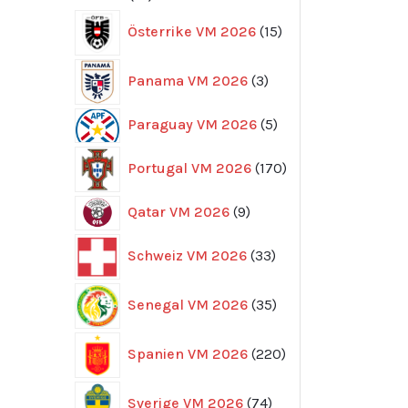
produkter
15
Österrike VM 2026
15
produkter
3
Panama VM 2026
3
produkter
5
Paraguay VM 2026
5
produkter
170
Portugal VM 2026
170
produkter
9
Qatar VM 2026
9
produkter
33
Schweiz VM 2026
33
produkter
35
Senegal VM 2026
35
produkter
220
Spanien VM 2026
220
produkter
74
Sverige VM 2026
74