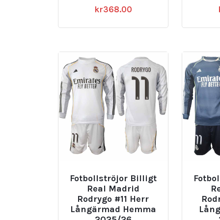
kr
368.00
Fotbollströjor Billigt
Fotbol
Real Madrid
R
Rodrygo #11 Herr
Rodr
Långärmad Hemma
Lång
2025/26