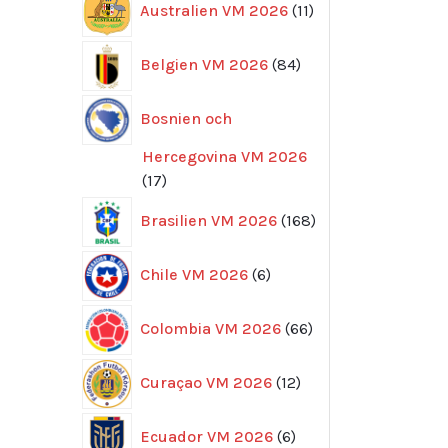
Australien VM 2026
11
produkter
84
Belgien VM 2026
84
produkter
Bosnien och
Hercegovina VM 2026
17
17
produkter
168
Brasilien VM 2026
168
produkter
6
Chile VM 2026
6
produkter
66
Colombia VM 2026
66
produkter
12
Curaçao VM 2026
12
produkter
6
Ecuador VM 2026
6
produkter