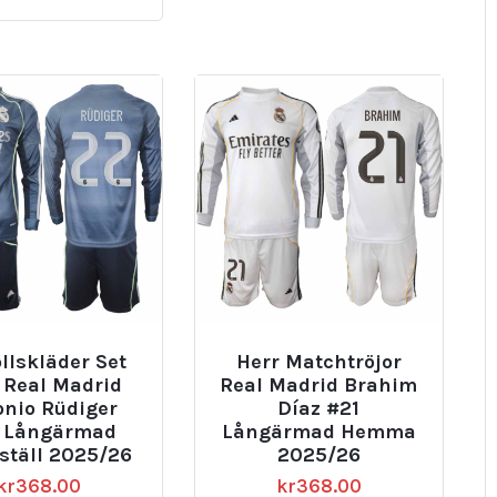
llskläder Set
Herr Matchtröjor
 Real Madrid
Real Madrid Brahim
onio Rüdiger
Díaz #21
 Långärmad
Långärmad Hemma
ställ 2025/26
2025/26
kr
368.00
kr
368.00