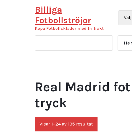
Hoppa
Billiga
till
innehåll
Fotbollströjor
Köpa Fotbollskläder med fri frakt
He
Real Madrid fot
tryck
Sortera
Visar 1–24 av 135 resultat
efter