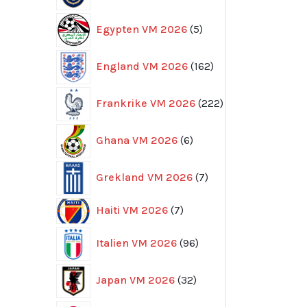
5
Egypten VM 2026
5
produkter
162
England VM 2026
162
produkter
222
Frankrike VM 2026
222
produkter
6
Ghana VM 2026
6
produkter
7
Grekland VM 2026
7
produkter
7
Haiti VM 2026
7
produkter
96
Italien VM 2026
96
produkter
32
Japan VM 2026
32
produkter