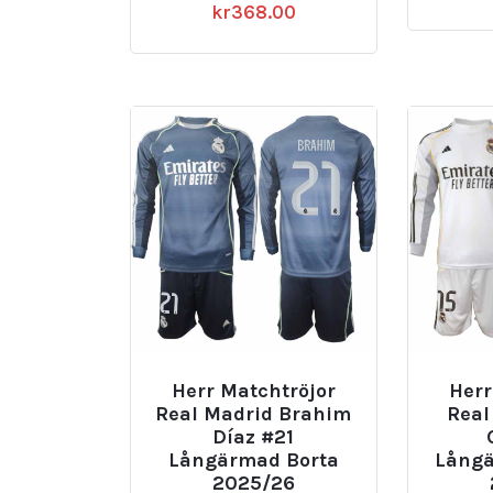
kr
368.00
Herr Matchtröjor
Herr
Real Madrid Brahim
Real
Díaz #21
Långärmad Borta
Lång
2025/26