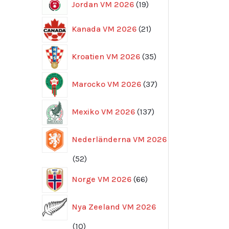
19
Jordan VM 2026
19
produkter
21
Kanada VM 2026
21
produkter
35
Kroatien VM 2026
35
produkter
37
Marocko VM 2026
37
produkter
137
Mexiko VM 2026
137
produkter
Nederländerna VM 2026
52
52
produkter
66
Norge VM 2026
66
produkter
Nya Zeeland VM 2026
10
10