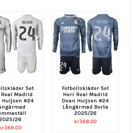
llskläder Set
Fotbollskläder Set
 Real Madrid
Herr Real Madrid
 Huijsen #24
Dean Huijsen #24
ångärmad
Långärmad Borta
emmaställ
2025/26
2025/26
kr
368.00
kr
368.00