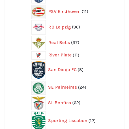
11
PSV Eindhoven
11
produkter
96
RB Leipzig
96
produkter
37
Real Betis
37
produkter
11
River Plate
11
produkter
8
San Diego FC
8
produkter
24
SE Palmeiras
24
produkter
62
SL Benfica
62
produkter
12
Sporting Lissabon
12
produkter