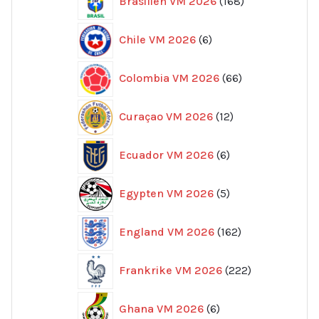
Brasilien VM 2026
168
produkter
6
Chile VM 2026
6
produkter
66
Colombia VM 2026
66
produkter
12
Curaçao VM 2026
12
produkter
6
Ecuador VM 2026
6
produkter
5
Egypten VM 2026
5
produkter
162
England VM 2026
162
produkter
222
Frankrike VM 2026
222
produkter
6
Ghana VM 2026
6
produkter