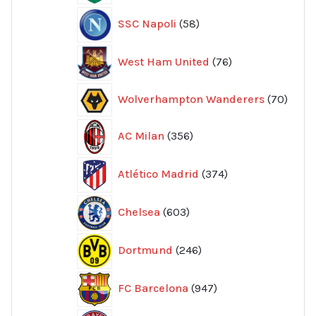
58
SSC Napoli
58
produkter
76
West Ham United
76
produkter
70
Wolverhampton Wanderers
70
produ
356
AC Milan
356
produkter
374
Atlético Madrid
374
produkter
603
Chelsea
603
produkter
246
Dortmund
246
produkter
947
FC Barcelona
947
produkter