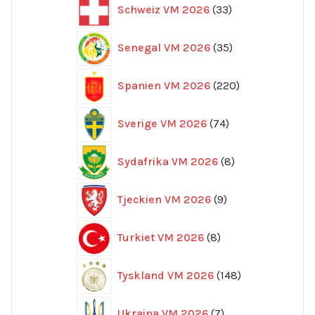
33
Schweiz VM 2026
33
produkter
35
Senegal VM 2026
35
produkter
220
Spanien VM 2026
220
produkter
74
Sverige VM 2026
74
produkter
8
Sydafrika VM 2026
8
produkter
9
Tjeckien VM 2026
9
produkter
8
Turkiet VM 2026
8
produkter
148
Tyskland VM 2026
148
produkter
7
Ukraina VM 2026
7