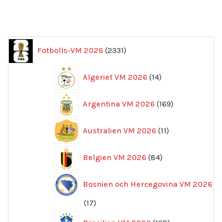
2331
Fotbolls-VM 2026
2331
produkter
14
Algeriet VM 2026
14
produkter
169
Argentina VM 2026
169
produkter
11
Australien VM 2026
11
produkter
84
Belgien VM 2026
84
produkter
Bosnien och Hercegovina VM 2026
17
17
produkter
168