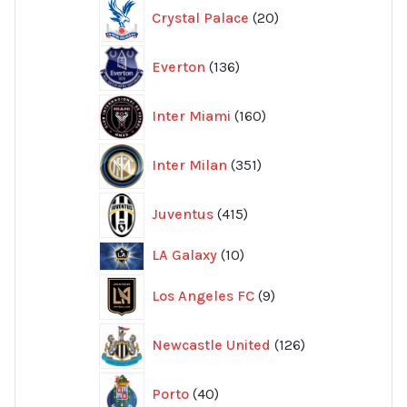
20
Crystal Palace
20
produkter
136
Everton
136
produkter
160
Inter Miami
160
produkter
351
Inter Milan
351
produkter
415
Juventus
415
produkter
10
LA Galaxy
10
produkter
9
Los Angeles FC
9
produkter
126
Newcastle United
126
produkter
40
Porto
40
produkter