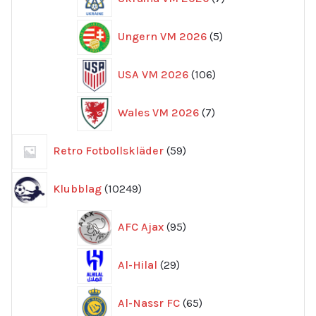
produkter
5
Ungern VM 2026
5
produkter
106
USA VM 2026
106
produkter
7
Wales VM 2026
7
produkter
59
Retro Fotbollskläder
59
produkter
10249
Klubblag
10249
produkter
95
AFC Ajax
95
produkter
29
Al-Hilal
29
produkter
65
Al-Nassr FC
65
produkter