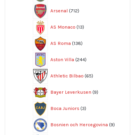
712
Arsenal
712
produkter
13
AS Monaco
13
produkter
138
AS Roma
138
produkter
244
Aston Villa
244
produkter
65
Athletic Bilbao
65
produkter
9
Bayer Leverkusen
9
produkter
3
Boca Juniors
3
produkter
9
Bosnien och Hercegovina
9
produkte