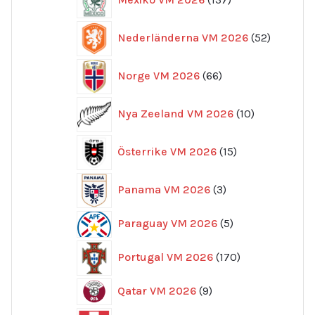
produkter
52
Nederländerna VM 2026
52
produkte
66
Norge VM 2026
66
produkter
10
Nya Zeeland VM 2026
10
produkter
15
Österrike VM 2026
15
produkter
3
Panama VM 2026
3
produkter
5
Paraguay VM 2026
5
produkter
170
Portugal VM 2026
170
produkter
9
Qatar VM 2026
9
produkter