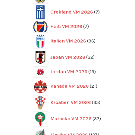
7
Grekland VM 2026
7
produkter
7
Haiti VM 2026
7
produkter
96
Italien VM 2026
96
produkter
32
Japan VM 2026
32
produkter
19
Jordan VM 2026
19
produkter
21
Kanada VM 2026
21
produkter
35
Kroatien VM 2026
35
produkter
37
Marocko VM 2026
37
produkter
137
Mexiko VM 2026
137