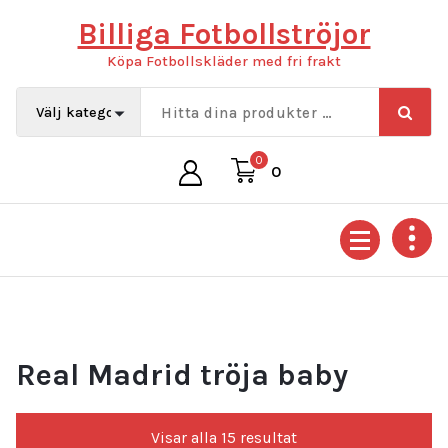
Hoppa
Billiga Fotbollströjor
till
innehåll
Köpa Fotbollskläder med fri frakt
0
0
Real Madrid tröja baby
Sortera
Visar alla 15 resultat