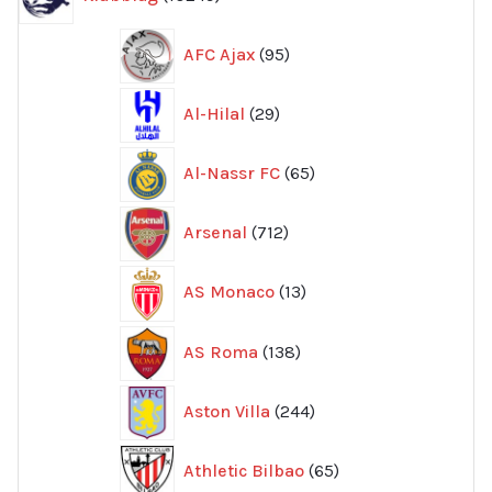
produkter
95
AFC Ajax
95
produkter
29
Al-Hilal
29
produkter
65
Al-Nassr FC
65
produkter
712
Arsenal
712
produkter
13
AS Monaco
13
produkter
138
AS Roma
138
produkter
244
Aston Villa
244
produkter
65
Athletic Bilbao
65
produkter