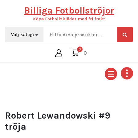
Hoppa
Billiga Fotbollströjor
till
innehåll
Köpa Fotbollskläder med fri frakt
0
0
Robert Lewandowski #9
tröja