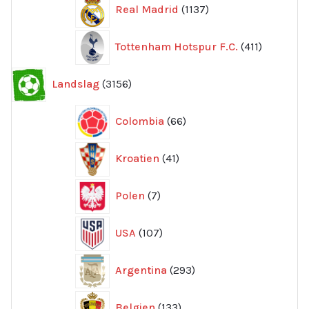
1137
Real Madrid
1137
produkter
411
Tottenham Hotspur F.C.
411
produkter
3156
Landslag
3156
produkter
66
Colombia
66
produkter
41
Kroatien
41
produkter
7
Polen
7
produkter
107
USA
107
produkter
293
Argentina
293
produkter
133
Belgien
133