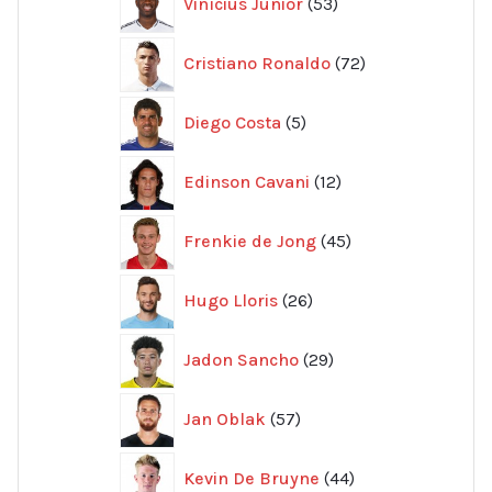
Vinícius Júnior
53
produkter
72
Cristiano Ronaldo
72
produkter
5
Diego Costa
5
produkter
12
Edinson Cavani
12
produkter
45
Frenkie de Jong
45
produkter
26
Hugo Lloris
26
produkter
29
Jadon Sancho
29
produkter
57
Jan Oblak
57
produkter
44
Kevin De Bruyne
44
produkter