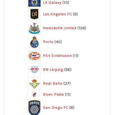
10
LA Galaxy
10
produkter
9
Los Angeles FC
9
produkter
126
Newcastle United
126
produkter
40
Porto
40
produkter
11
PSV Eindhoven
11
produkter
96
RB Leipzig
96
produkter
37
Real Betis
37
produkter
11
River Plate
11
produkter
8
San Diego FC
8
produkter