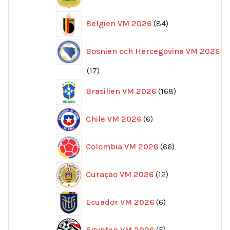
produkter
84
Belgien VM 2026
84
produkter
Bosnien och Hercegovina VM 2026
17
17
produkter
168
Brasilien VM 2026
168
produkter
6
Chile VM 2026
6
produkter
66
Colombia VM 2026
66
produkter
12
Curaçao VM 2026
12
produkter
6
Ecuador VM 2026
6
produkter
5
Egypten VM 2026
5