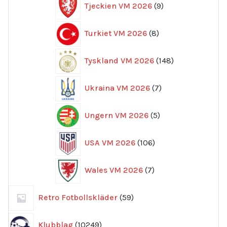
Tjeckien VM 2026
9
produkter
8
Turkiet VM 2026
8
produkter
148
Tyskland VM 2026
148
produkter
7
Ukraina VM 2026
7
produkter
5
Ungern VM 2026
5
produkter
106
USA VM 2026
106
produkter
7
Wales VM 2026
7
produkter
59
Retro Fotbollskläder
59
produkter
10249
Klubblag
10249