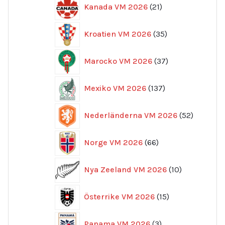
21
Kanada VM 2026
21
produkter
35
Kroatien VM 2026
35
produkter
37
Marocko VM 2026
37
produkter
137
Mexiko VM 2026
137
produkter
52
Nederländerna VM 2026
52
produkte
66
Norge VM 2026
66
produkter
10
Nya Zeeland VM 2026
10
produkter
15
Österrike VM 2026
15
produkter
3
Panama VM 2026
3