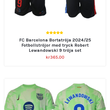
5.00
FC Barcelona Bortatröja 2024/25
av 5
Fotbollströjor med tryck Robert
Lewandowski 9 tröja set
kr
365.00