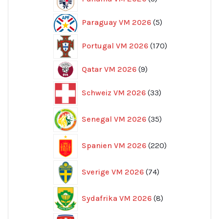
produkter
5
Paraguay VM 2026
5
produkter
170
Portugal VM 2026
170
produkter
9
Qatar VM 2026
9
produkter
33
Schweiz VM 2026
33
produkter
35
Senegal VM 2026
35
produkter
220
Spanien VM 2026
220
produkter
74
Sverige VM 2026
74
produkter
8
Sydafrika VM 2026
8
produkter
9