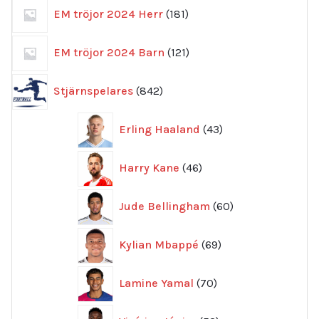
181
EM tröjor 2024 Herr
181
produkter
121
EM tröjor 2024 Barn
121
produkter
842
Stjärnspelares
842
produkter
43
Erling Haaland
43
produkter
46
Harry Kane
46
produkter
60
Jude Bellingham
60
produkter
69
Kylian Mbappé
69
produkter
70
Lamine Yamal
70
produkter
53