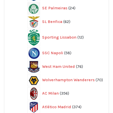
24
SE Palmeiras
24
produkter
62
SL Benfica
62
produkter
12
Sporting Lissabon
12
produkter
58
SSC Napoli
58
produkter
76
West Ham United
76
produkter
70
Wolverhampton Wanderers
70
produ
356
AC Milan
356
produkter
374
Atlético Madrid
374
produkter