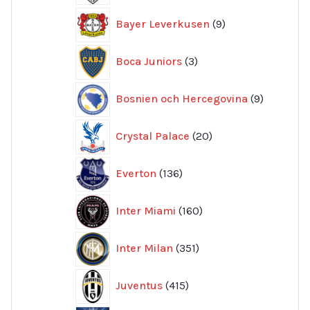
9
Bayer Leverkusen
9
produkter
3
Boca Juniors
3
produkter
9
Bosnien och Hercegovina
9
produkte
20
Crystal Palace
20
produkter
136
Everton
136
produkter
160
Inter Miami
160
produkter
351
Inter Milan
351
produkter
415
Juventus
415
produkter