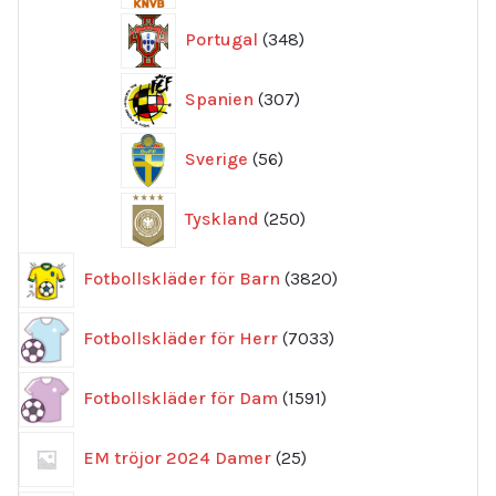
348
Portugal
348
produkter
307
Spanien
307
produkter
56
Sverige
56
produkter
250
Tyskland
250
produkter
3820
Fotbollskläder för Barn
3820
produkter
7033
Fotbollskläder för Herr
7033
produkter
1591
Fotbollskläder för Dam
1591
produkter
25
EM tröjor 2024 Damer
25
produkter