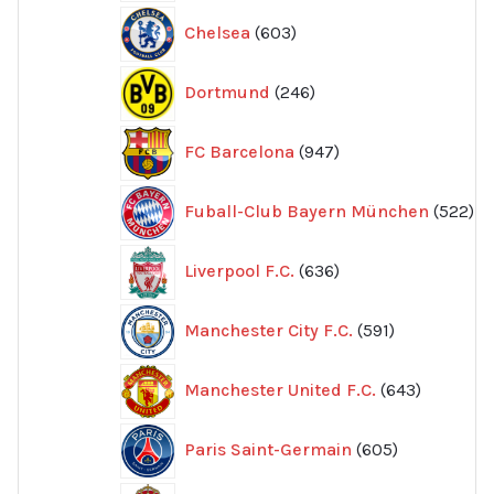
603
Chelsea
603
produkter
246
Dortmund
246
produkter
947
FC Barcelona
947
produkter
52
Fuball-Club Bayern München
522
pr
636
Liverpool F.C.
636
produkter
591
Manchester City F.C.
591
produkter
643
Manchester United F.C.
643
produkte
605
Paris Saint-Germain
605
produkter