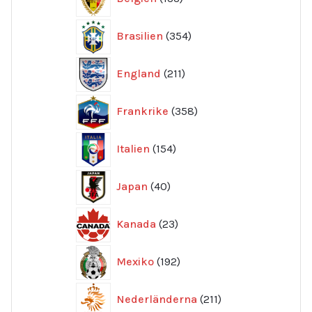
produkter
354
Brasilien
354
produkter
211
England
211
produkter
358
Frankrike
358
produkter
154
Italien
154
produkter
40
Japan
40
produkter
23
Kanada
23
produkter
192
Mexiko
192
produkter
211
Nederländerna
211
produkter