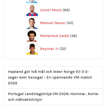
86
Lionel Messi
86
produkter
45
Manuel Neuer
45
produkter
46
Mohamed Salah
46
produkter
32
Neymar Jr
32
produkter
Haaland gör två mål och leder Norge till 3-2-
seger över Senegal – En spännande VM-match
2026
Portugal Landslagströja VM 2026: Hemma-, borta-
och målvaktströjor