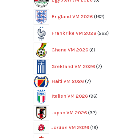
produkter
162
England VM 2026
162
produkter
222
Frankrike VM 2026
222
produkter
6
Ghana VM 2026
6
produkter
7
Grekland VM 2026
7
produkter
7
Haiti VM 2026
7
produkter
96
Italien VM 2026
96
produkter
32
Japan VM 2026
32
produkter
19
Jordan VM 2026
19
produkter