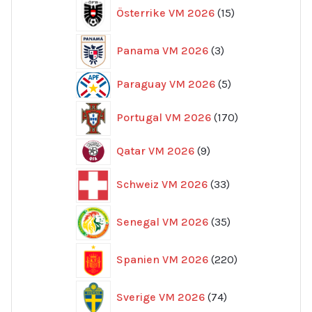
15
Österrike VM 2026
15
produkter
3
Panama VM 2026
3
produkter
5
Paraguay VM 2026
5
produkter
170
Portugal VM 2026
170
produkter
9
Qatar VM 2026
9
produkter
33
Schweiz VM 2026
33
produkter
35
Senegal VM 2026
35
produkter
220
Spanien VM 2026
220
produkter
74
Sverige VM 2026
74
produkter