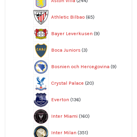
Aston Villa
244
produkter
65
Athletic Bilbao
65
produkter
9
Bayer Leverkusen
9
produkter
3
Boca Juniors
3
produkter
9
Bosnien och Hercegovina
9
produkte
20
Crystal Palace
20
produkter
136
Everton
136
produkter
160
Inter Miami
160
produkter
351
Inter Milan
351
produkter