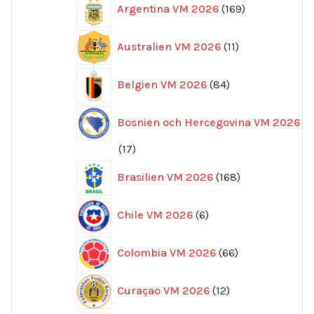
Argentina VM 2026
169
produkter
11
Australien VM 2026
11
produkter
84
Belgien VM 2026
84
produkter
Bosnien och Hercegovina VM 2026
17
17
produkter
168
Brasilien VM 2026
168
produkter
6
Chile VM 2026
6
produkter
66
Colombia VM 2026
66
produkter
12
Curaçao VM 2026
12
produkter