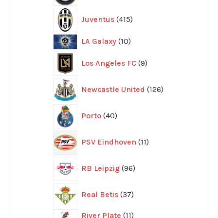
415
Juventus
415
produkter
10
LA Galaxy
10
produkter
9
Los Angeles FC
9
produkter
126
Newcastle United
126
produkter
40
Porto
40
produkter
11
PSV Eindhoven
11
produkter
96
RB Leipzig
96
produkter
37
Real Betis
37
produkter
11
River Plate
11