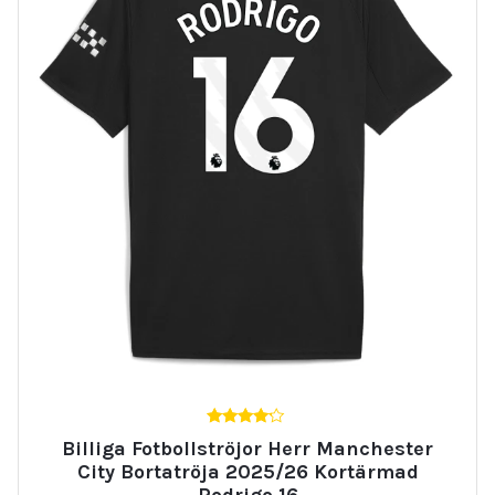
4.00
Billiga Fotbollströjor Herr Manchester
av 5
City Bortatröja 2025/26 Kortärmad