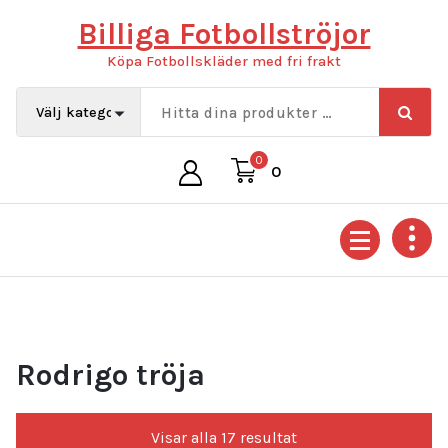
Hoppa
Billiga Fotbollströjor
till
innehåll
Köpa Fotbollskläder med fri frakt
0
0
Rodrigo tröja
Sortera
Visar alla 17 resultat