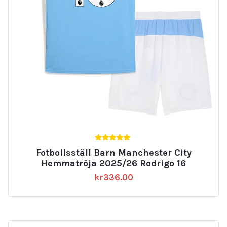
5.00
Fotbollsställ Barn Manchester City
av 5
Hemmatröja 2025/26 Rodrigo 16
kr
336.00