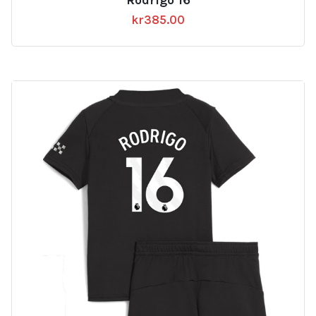
Rodrigo 16
kr
385.00