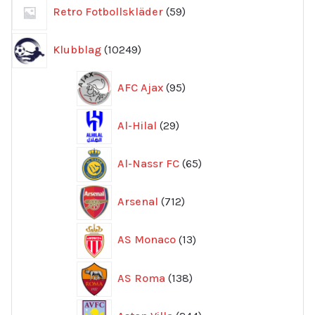
59
Retro Fotbollskläder
59
produkter
10249
Klubblag
10249
produkter
95
AFC Ajax
95
produkter
29
Al-Hilal
29
produkter
65
Al-Nassr FC
65
produkter
712
Arsenal
712
produkter
13
AS Monaco
13
produkter
138
AS Roma
138
produkter
244