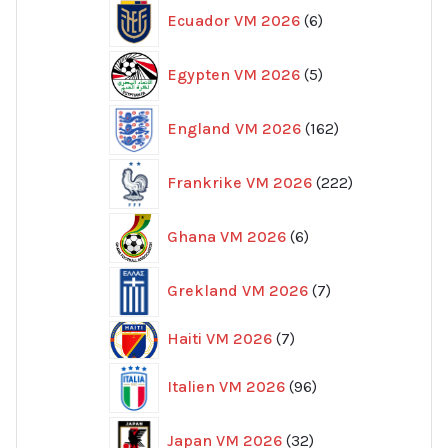
6
Ecuador VM 2026
6
produkter
5
Egypten VM 2026
5
produkter
162
England VM 2026
162
produkter
222
Frankrike VM 2026
222
produkter
6
Ghana VM 2026
6
produkter
7
Grekland VM 2026
7
produkter
7
Haiti VM 2026
7
produkter
96
Italien VM 2026
96
produkter
32
Japan VM 2026
32