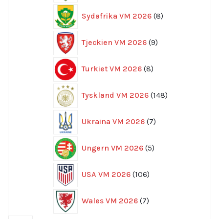
8
Sydafrika VM 2026
8
produkter
9
Tjeckien VM 2026
9
produkter
8
Turkiet VM 2026
8
produkter
148
Tyskland VM 2026
148
produkter
7
Ukraina VM 2026
7
produkter
5
Ungern VM 2026
5
produkter
106
USA VM 2026
106
produkter
7
Wales VM 2026
7
produkter