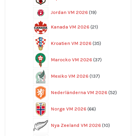
produkter
19
Jordan VM 2026
19
produkter
21
Kanada VM 2026
21
produkter
35
Kroatien VM 2026
35
produkter
37
Marocko VM 2026
37
produkter
137
Mexiko VM 2026
137
produkter
52
Nederländerna VM 2026
52
produkte
66
Norge VM 2026
66
produkter
10
Nya Zeeland VM 2026
10
produkter