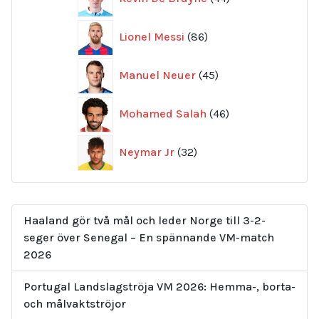
produkter
86
Lionel Messi
86
produkter
45
Manuel Neuer
45
produkter
46
Mohamed Salah
46
produkter
32
Neymar Jr
32
produkter
Haaland gör två mål och leder Norge till 3-2-
seger över Senegal – En spännande VM-match
2026
Portugal Landslagströja VM 2026: Hemma-, borta-
och målvaktströjor