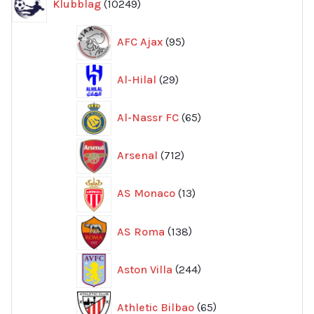
Klubblag
10249
produkter
95
AFC Ajax
95
produkter
29
Al-Hilal
29
produkter
65
Al-Nassr FC
65
produkter
712
Arsenal
712
produkter
13
AS Monaco
13
produkter
138
AS Roma
138
produkter
244
Aston Villa
244
produkter
65
Athletic Bilbao
65