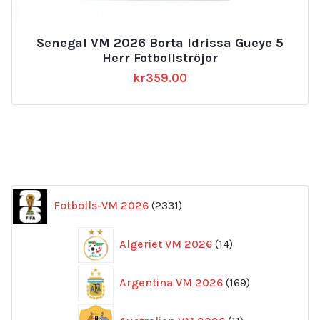
Senegal VM 2026 Borta Idrissa Gueye 5
Herr Fotbollströjor
kr
359.00
2331
Fotbolls-VM 2026
2331
produkter
14
Algeriet VM 2026
14
produkter
169
Argentina VM 2026
169
produkter
11