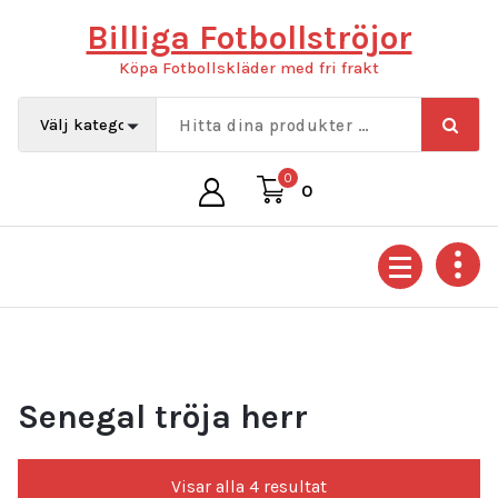
Hoppa
Billiga Fotbollströjor
till
innehåll
Köpa Fotbollskläder med fri frakt
0
0
Senegal tröja herr
Sortera
Visar alla 4 resultat