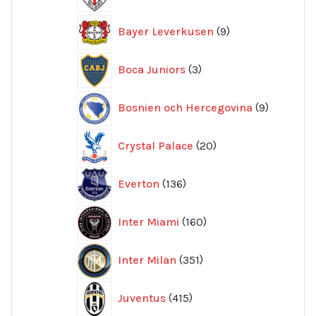
produkter
9
Bayer Leverkusen
9
produkter
3
Boca Juniors
3
produkter
9
Bosnien och Hercegovina
9
produkte
20
Crystal Palace
20
produkter
136
Everton
136
produkter
160
Inter Miami
160
produkter
351
Inter Milan
351
produkter
415
Juventus
415
produkter