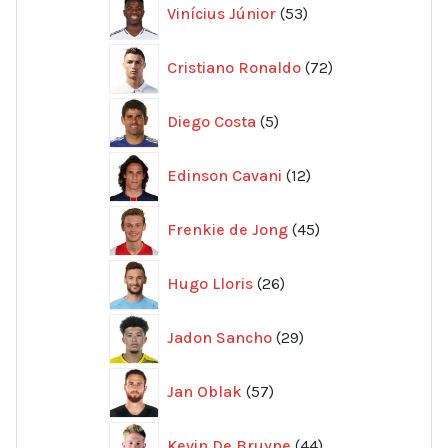
53
Vinícius Júnior
53
produkter
72
Cristiano Ronaldo
72
produkter
5
Diego Costa
5
produkter
12
Edinson Cavani
12
produkter
45
Frenkie de Jong
45
produkter
26
Hugo Lloris
26
produkter
29
Jadon Sancho
29
produkter
57
Jan Oblak
57
produkter
44
Kevin De Bruyne
44