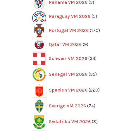
Panama VM 2026
3
produkter
5
Paraguay VM 2026
5
produkter
170
Portugal VM 2026
170
produkter
9
Qatar VM 2026
9
produkter
33
Schweiz VM 2026
33
produkter
35
Senegal VM 2026
35
produkter
220
Spanien VM 2026
220
produkter
74
Sverige VM 2026
74
produkter
8
Sydafrika VM 2026
8
produkter