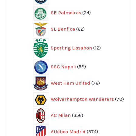
24
SE Palmeiras
24
produkter
62
SL Benfica
62
produkter
12
Sporting Lissabon
12
produkter
58
SSC Napoli
58
produkter
76
West Ham United
76
produkter
70
Wolverhampton Wanderers
70
produ
356
AC Milan
356
produkter
374
Atlético Madrid
374
produkter