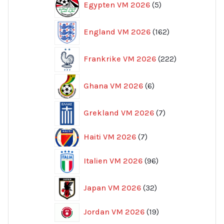
Egypten VM 2026
5
produkter
162
England VM 2026
162
produkter
222
Frankrike VM 2026
222
produkter
6
Ghana VM 2026
6
produkter
7
Grekland VM 2026
7
produkter
7
Haiti VM 2026
7
produkter
96
Italien VM 2026
96
produkter
32
Japan VM 2026
32
produkter
19
Jordan VM 2026
19
produkter