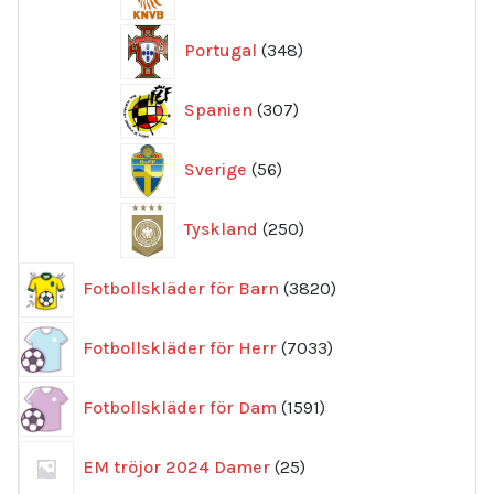
produkter
348
Portugal
348
produkter
307
Spanien
307
produkter
56
Sverige
56
produkter
250
Tyskland
250
produkter
3820
Fotbollskläder för Barn
3820
produkter
7033
Fotbollskläder för Herr
7033
produkter
1591
Fotbollskläder för Dam
1591
produkter
25
EM tröjor 2024 Damer
25
produkter