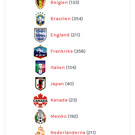
Belgien
133
produkter
354
Brasilien
354
produkter
211
England
211
produkter
358
Frankrike
358
produkter
154
Italien
154
produkter
40
Japan
40
produkter
23
Kanada
23
produkter
192
Mexiko
192
produkter
211
Nederländerna
211