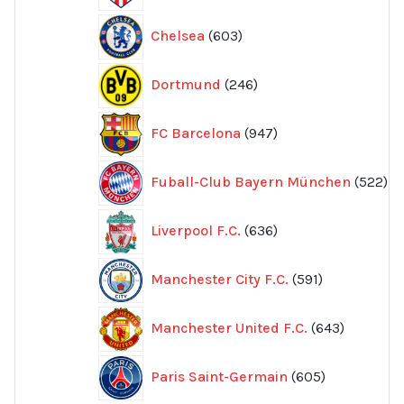
603
Chelsea
603
produkter
246
Dortmund
246
produkter
947
FC Barcelona
947
produkter
52
Fuball-Club Bayern München
522
pr
636
Liverpool F.C.
636
produkter
591
Manchester City F.C.
591
produkter
643
Manchester United F.C.
643
produkte
605
Paris Saint-Germain
605
produkter