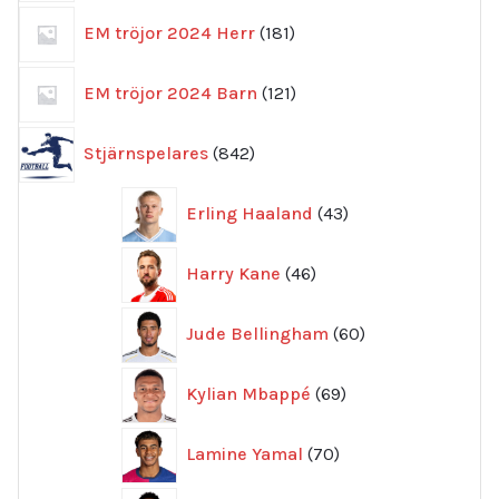
181
EM tröjor 2024 Herr
181
produkter
121
EM tröjor 2024 Barn
121
produkter
842
Stjärnspelares
842
produkter
43
Erling Haaland
43
produkter
46
Harry Kane
46
produkter
60
Jude Bellingham
60
produkter
69
Kylian Mbappé
69
produkter
70
Lamine Yamal
70
produkter