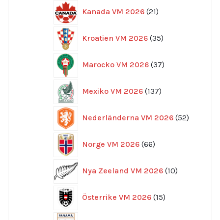
21
Kanada VM 2026
21
produkter
35
Kroatien VM 2026
35
produkter
37
Marocko VM 2026
37
produkter
137
Mexiko VM 2026
137
produkter
52
Nederländerna VM 2026
52
produkte
66
Norge VM 2026
66
produkter
10
Nya Zeeland VM 2026
10
produkter
15
Österrike VM 2026
15
produkter
3