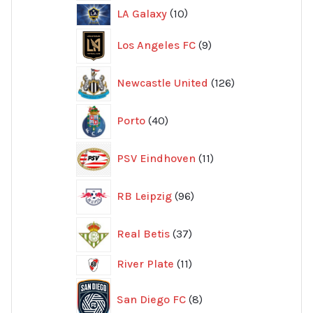
10
LA Galaxy
10
produkter
9
Los Angeles FC
9
produkter
126
Newcastle United
126
produkter
40
Porto
40
produkter
11
PSV Eindhoven
11
produkter
96
RB Leipzig
96
produkter
37
Real Betis
37
produkter
11
River Plate
11
produkter
8
San Diego FC
8
produkter