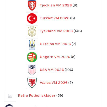
9
Tjeckien VM 2026
9
produkter
8
Turkiet VM 2026
8
produkter
148
Tyskland VM 2026
148
produkter
7
Ukraina VM 2026
7
produkter
5
Ungern VM 2026
5
produkter
106
USA VM 2026
106
produkter
7
Wales VM 2026
7
produkter
59
Retro Fotbollskläder
59
produkter
10249