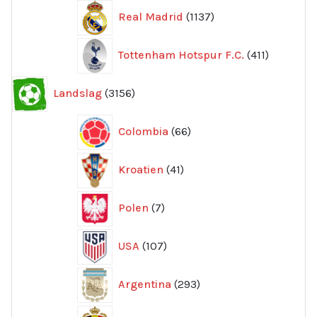
1137
Real Madrid
1137
produkter
411
Tottenham Hotspur F.C.
411
produkter
3156
Landslag
3156
produkter
66
Colombia
66
produkter
41
Kroatien
41
produkter
7
Polen
7
produkter
107
USA
107
produkter
293
Argentina
293
produkter
133