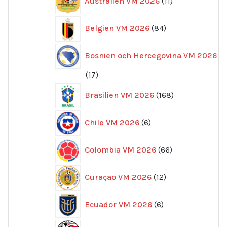
Australien VM 2026
11
produkter
84
Belgien VM 2026
84
produkter
Bosnien och Hercegovina VM 2026
17
17
produkter
168
Brasilien VM 2026
168
produkter
6
Chile VM 2026
6
produkter
66
Colombia VM 2026
66
produkter
12
Curaçao VM 2026
12
produkter
6
Ecuador VM 2026
6
produkter
5