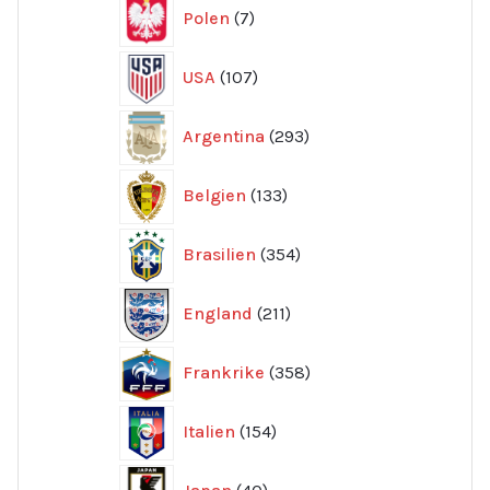
7
Polen
7
produkter
107
USA
107
produkter
293
Argentina
293
produkter
133
Belgien
133
produkter
354
Brasilien
354
produkter
211
England
211
produkter
358
Frankrike
358
produkter
154
Italien
154
produkter
40