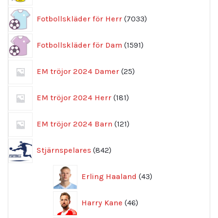
7033
Fotbollskläder för Herr
7033
produkter
1591
Fotbollskläder för Dam
1591
produkter
25
EM tröjor 2024 Damer
25
produkter
181
EM tröjor 2024 Herr
181
produkter
121
EM tröjor 2024 Barn
121
produkter
842
Stjärnspelares
842
produkter
43
Erling Haaland
43
produkter
46
Harry Kane
46
produkter