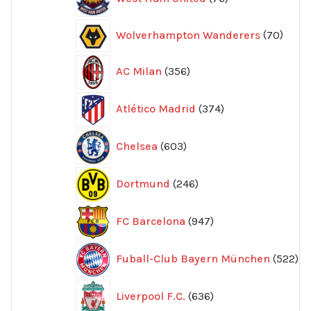
produkter
70
Wolverhampton Wanderers
70
produ
356
AC Milan
356
produkter
374
Atlético Madrid
374
produkter
603
Chelsea
603
produkter
246
Dortmund
246
produkter
947
FC Barcelona
947
produkter
52
Fuball-Club Bayern München
522
pr
636
Liverpool F.C.
636
produkter