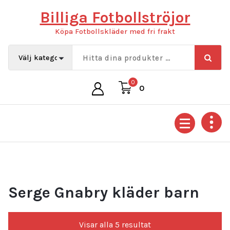
Hoppa
Billiga Fotbollströjor
till
innehåll
Köpa Fotbollskläder med fri frakt
0
0
Serge Gnabry kläder barn
Sortera
Visar alla 5 resultat