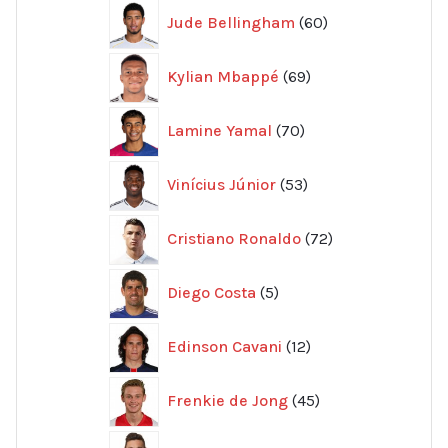
60
Jude Bellingham
60
produkter
69
Kylian Mbappé
69
produkter
70
Lamine Yamal
70
produkter
53
Vinícius Júnior
53
produkter
72
Cristiano Ronaldo
72
produkter
5
Diego Costa
5
produkter
12
Edinson Cavani
12
produkter
45
Frenkie de Jong
45
produkter
26