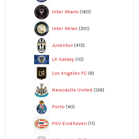
160
Inter Miami
160
produkter
351
Inter Milan
351
produkter
415
Juventus
415
produkter
10
LA Galaxy
10
produkter
9
Los Angeles FC
9
produkter
126
Newcastle United
126
produkter
40
Porto
40
produkter
11
PSV Eindhoven
11
produkter
96