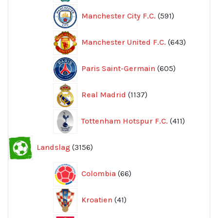
591
Manchester City F.C.
591
produkter
643
Manchester United F.C.
643
produkte
605
Paris Saint-Germain
605
produkter
1137
Real Madrid
1137
produkter
411
Tottenham Hotspur F.C.
411
produkter
3156
Landslag
3156
produkter
66
Colombia
66
produkter
41
Kroatien
41
produkter