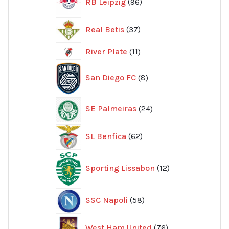
RB Leipzig
96
produkter
37
Real Betis
37
produkter
11
River Plate
11
produkter
8
San Diego FC
8
produkter
24
SE Palmeiras
24
produkter
62
SL Benfica
62
produkter
12
Sporting Lissabon
12
produkter
58
SSC Napoli
58
produkter
76
West Ham United
76