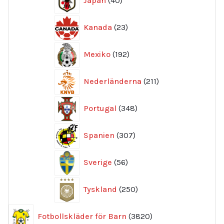
Japan
40
produkter
23
Kanada
23
produkter
192
Mexiko
192
produkter
211
Nederländerna
211
produkter
348
Portugal
348
produkter
307
Spanien
307
produkter
56
Sverige
56
produkter
250
Tyskland
250
produkter
3820
Fotbollskläder för Barn
3820
produkter