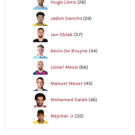
Hugo Lloris
26
produkter
29
Jadon Sancho
29
produkter
57
Jan Oblak
57
produkter
44
Kevin De Bruyne
44
produkter
86
Lionel Messi
86
produkter
45
Manuel Neuer
45
produkter
46
Mohamed Salah
46
produkter
32
Neymar Jr
32
produkter