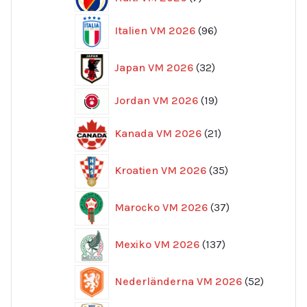
produkter
96
Italien VM 2026
96
produkter
32
Japan VM 2026
32
produkter
19
Jordan VM 2026
19
produkter
21
Kanada VM 2026
21
produkter
35
Kroatien VM 2026
35
produkter
37
Marocko VM 2026
37
produkter
137
Mexiko VM 2026
137
produkter
52
Nederländerna VM 2026
52
produkte