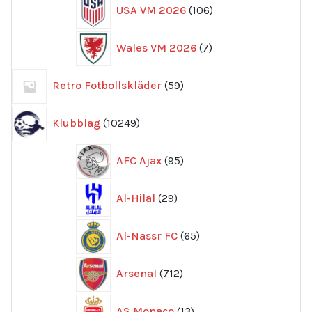
106
USA VM 2026
106
produkter
7
Wales VM 2026
7
produkter
59
Retro Fotbollskläder
59
produkter
10249
Klubblag
10249
produkter
95
AFC Ajax
95
produkter
29
Al-Hilal
29
produkter
65
Al-Nassr FC
65
produkter
712
Arsenal
712
produkter
13
AS Monaco
13