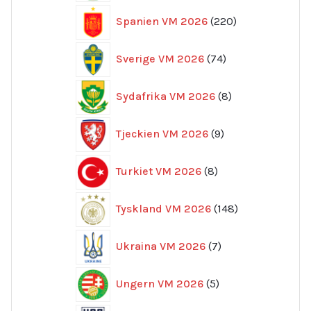
220
Spanien VM 2026
220
produkter
74
Sverige VM 2026
74
produkter
8
Sydafrika VM 2026
8
produkter
9
Tjeckien VM 2026
9
produkter
8
Turkiet VM 2026
8
produkter
148
Tyskland VM 2026
148
produkter
7
Ukraina VM 2026
7
produkter
5
Ungern VM 2026
5
produkter