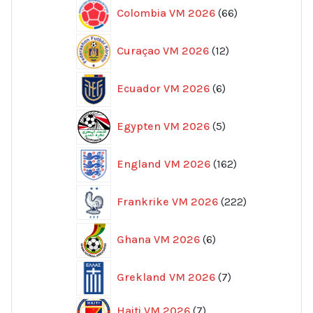
66
Colombia VM 2026
66
produkter
12
Curaçao VM 2026
12
produkter
6
Ecuador VM 2026
6
produkter
5
Egypten VM 2026
5
produkter
162
England VM 2026
162
produkter
222
Frankrike VM 2026
222
produkter
6
Ghana VM 2026
6
produkter
7
Grekland VM 2026
7
produkter
7
Haiti VM 2026
7