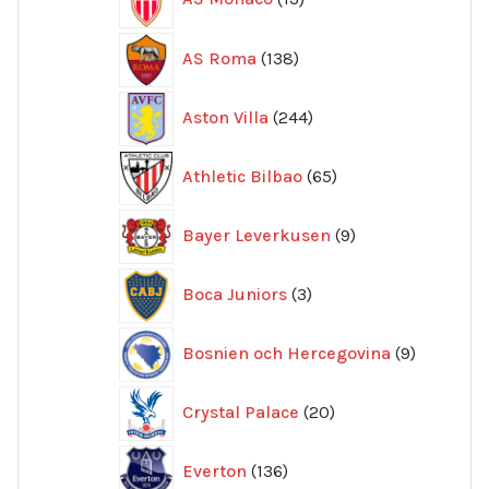
produkter
138
AS Roma
138
produkter
244
Aston Villa
244
produkter
65
Athletic Bilbao
65
produkter
9
Bayer Leverkusen
9
produkter
3
Boca Juniors
3
produkter
9
Bosnien och Hercegovina
9
produkte
20
Crystal Palace
20
produkter
136
Everton
136
produkter