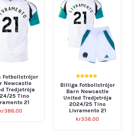
a Fotbollströjor
5.00
r Newcastle
Billiga Fotbollströjor
av 5
ed Tredjetröja
Barn Newcastle
24/25 Tino
United Tredjetröja
vramento 21
2024/25 Tino
Livramento 21
kr
386.00
kr
336.00