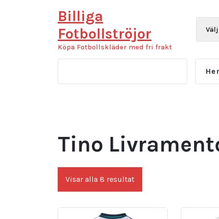
Hoppa
Billiga
till
innehåll
Fotbollströjor
Köpa Fotbollskläder med fri frakt
He
Tino Livramento
Sortera
Visar alla 8 resultat
efter
senaste