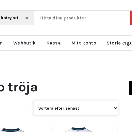
m
Webbutik
Kassa
Mitt konto
Storleksg
 tröja