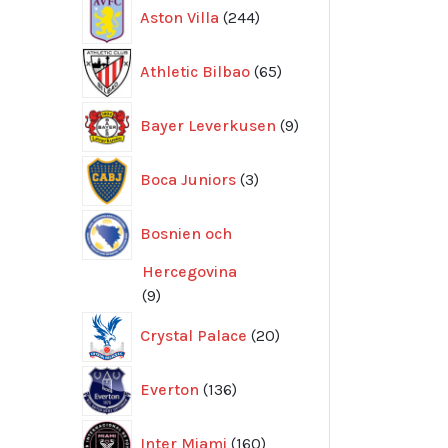
244
Aston Villa
244
produkter
65
Athletic Bilbao
65
produkter
9
Bayer Leverkusen
9
produkter
3
Boca Juniors
3
produkter
Bosnien och
Hercegovina
9
9
produkter
20
Crystal Palace
20
produkter
136
Everton
136
produkter
160
Inter Miami
160