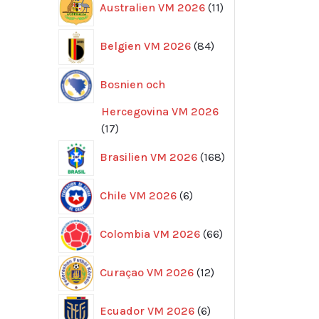
Australien VM 2026
11
produkter
84
Belgien VM 2026
84
produkter
Bosnien och
Hercegovina VM 2026
17
17
produkter
168
Brasilien VM 2026
168
produkter
6
Chile VM 2026
6
produkter
66
Colombia VM 2026
66
produkter
12
Curaçao VM 2026
12
produkter
6
Ecuador VM 2026
6
produkter