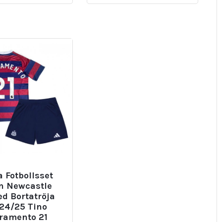
 Fotbollsset
n Newcastle
ed Bortatröja
24/25 Tino
vramento 21