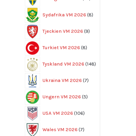
produkter
8
Sydafrika VM 2026
8
produkter
9
Tjeckien VM 2026
9
produkter
8
Turkiet VM 2026
8
produkter
148
Tyskland VM 2026
148
produkter
7
Ukraina VM 2026
7
produkter
5
Ungern VM 2026
5
produkter
106
USA VM 2026
106
produkter
7
Wales VM 2026
7
produkter