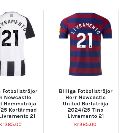
a Fotbollströjor
Billiga Fotbollströjor
 Newcastle
Herr Newcastle
ed Hemmatröja
United Bortatröja
25 Kortärmad
2024/25 Tino
Livramento 21
Livramento 21
kr
385.00
kr
385.00