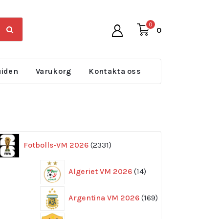
0
0
uiden
Varukorg
Kontakta oss
2331
Fotbolls-VM 2026
2331
produkter
14
Algeriet VM 2026
14
produkter
169
Argentina VM 2026
169
produkter
11