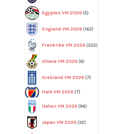
5
Egypten VM 2026
5
produkter
162
England VM 2026
162
produkter
222
Frankrike VM 2026
222
produkter
6
Ghana VM 2026
6
produkter
7
Grekland VM 2026
7
produkter
7
Haiti VM 2026
7
produkter
96
Italien VM 2026
96
produkter
32
Japan VM 2026
32
produkter