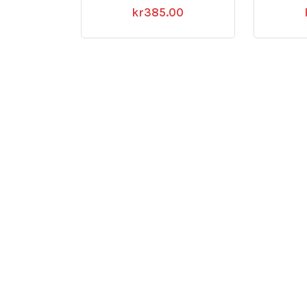
kr
385.00