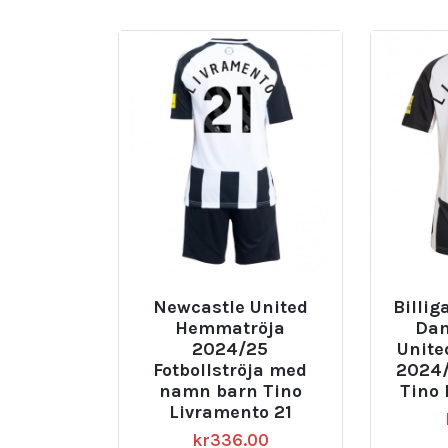
Newcastle United
Billig
Hemmatröja
Dam
2024/25
Unit
Fotbollströja med
2024/
namn barn Tino
Tino 
Livramento 21
kr
336.00