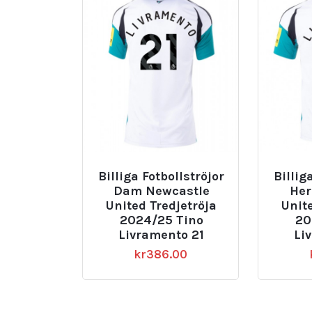
Billiga Fotbollströjor
Billig
Dam Newcastle
Her
United Tredjetröja
Unit
2024/25 Tino
20
Livramento 21
Li
kr
386.00