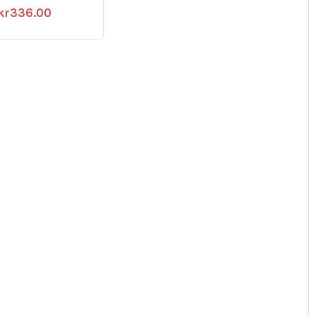
kr
336.00