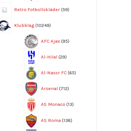
59
Retro Fotbollskläder
59
produkter
10249
Klubblag
10249
produkter
95
AFC Ajax
95
produkter
29
Al-Hilal
29
produkter
65
Al-Nassr FC
65
produkter
712
Arsenal
712
produkter
13
AS Monaco
13
produkter
138
AS Roma
138
produkter