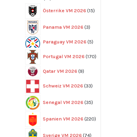
produkter
15
Österrike VM 2026
15
produkter
3
Panama VM 2026
3
produkter
5
Paraguay VM 2026
5
produkter
170
Portugal VM 2026
170
produkter
9
Qatar VM 2026
9
produkter
33
Schweiz VM 2026
33
produkter
35
Senegal VM 2026
35
produkter
220
Spanien VM 2026
220
produkter
74
Sverige VM 2026
74