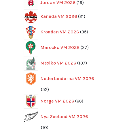
19
Jordan VM 2026
19
produkter
21
Kanada VM 2026
21
produkter
35
Kroatien VM 2026
35
produkter
37
Marocko VM 2026
37
produkter
137
Mexiko VM 2026
137
produkter
Nederländerna VM 2026
52
52
produkter
66
Norge VM 2026
66
produkter
Nya Zeeland VM 2026
10
10